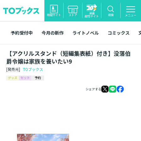
漫画
特設サイト
ストア
検索
メニュー
配信サイト
予約受付中
今月の新作
ライトノベル
コミックス
【アクリルスタンド（短編集表紙）付き】没落伯
爵令嬢は家族を養いたい9
[発売元]
TOブックス
グッズ
セット
予約
シェアする