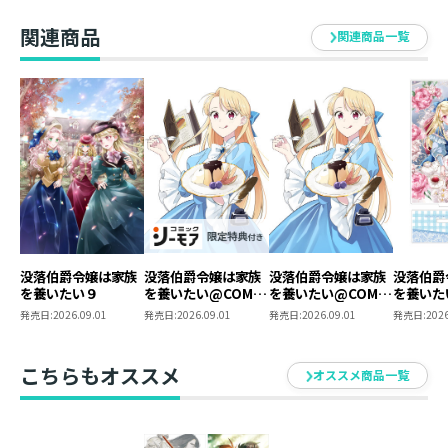
作小説第
書籍体裁 ： 単行本・ソフトカバー
クス第2
関連商品
関連商品一覧
購入セッ
グッズ素材 ： アクリル
グッズサイズ ： W89mm×H125mm（本体）／
W85mm×H40mm（台座）
発行元 ： TOブックス
著 ： ミコタにう
イラスト ： 椎名咲月
没落伯爵令嬢は家族
没落伯爵令嬢は家族
没落伯爵令嬢は家族
没落伯爵
を養いたい９
を養いたい@COMIC
を養いたい@COMIC
を養いた
第4巻【シーモア限
第4巻
ルスタン
発売日:
2026.09.01
発売日:
2026.09.01
発売日:
2026.09.01
発売日:
2026
定描き下ろしマンガ
表紙）
付き】
こちらもオススメ
オススメ商品一覧