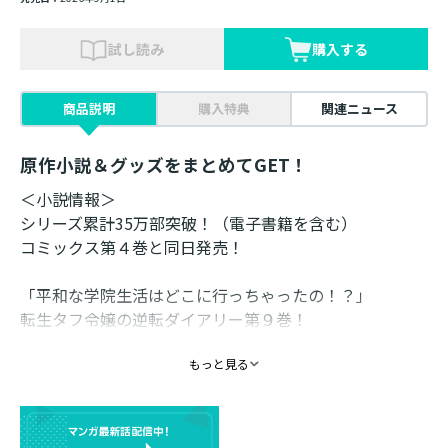
試し読み
購入する
商品説明
購入特典
関連ニュース
原作小説＆グッズをまとめてGET！
＜小説情報＞
シリーズ累計35万部突破！（電子書籍を含む）
コミックス第４巻と同日発売！
「平和な学院生活はどこに行っちゃったの！？」
転生タフ令嬢の逆転ダイアリー第９巻！
書き下ろし番外編収録！
もっと見る
自分が持っている爵位も領地も財産も渡さず、自ら伯爵
を名乗る。前例なき道を歩む決意を固めたゲルトルード
は、ようやく帰宅できた自分を抱きしめてくれる母と妹