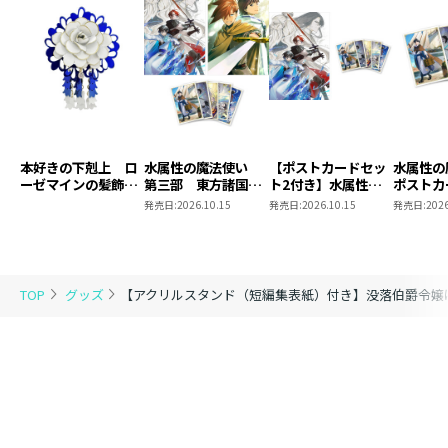
本好きの下剋上 ロ
水属性の魔法使い
【ポストカードセッ
水属性
ーゼマインの髪飾り
第三部 東方諸国編
ト2付き】水属性の
ポストカ
風ブローチ
8 同時発売まとめ
魔法使い 第三部
2
発売日:
2026.10.15
発売日:
2026.10.15
発売日:
2026
買いセット
東方諸国編8
TOP
グッズ
【アクリルスタンド（短編集表紙）付き】没落伯爵令嬢