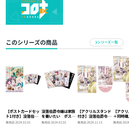
のためにもとその決意を新たにした。帰宅後は、ずっと
作りたかったキャラメルと林檎の薔薇パイも屋敷のみん
なに振る舞えて満足。ところが、学院へ復帰したとたん
事件発生！ 仲良しのドロテアちゃんと一緒に乗馬の補
習授業を受けたら、因縁のお茶会主催者デズデモーナさ
まも参加してきちゃった。さらには王太子殿下までご登
このシリーズの商品
シリーズ一覧
場だなんて、いったいどうなってるの！？
「平和な学院生活はどこに行っちゃったの！？」
学院生活も波乱の予感。転生タフ令嬢の逆転ダイアリー
第９巻！
＜アクリルスタンド情報＞
原作イラストを使用したアクリルスタンドが登場！
短編集表紙イラストを使用したアクリルスタンドです。
椎名咲月先生の可愛らしいイラストを気軽に飾ってお楽
【ポストカードセッ
没落伯爵令嬢は家族
【アクリルスタンド
【アクリ
しみください！
ト1付き】没落伯爵
を養いたい ポスト
付き】没落伯爵令嬢
＋同時購
令嬢は家族を養いた
カードセット1
は家族を養いたい5
き】没落
発売日:
2024.02.01
発売日:
2024.02.01
発売日:
2024.11.15
発売日:
2024
い3
家族を養
仕様 ： 特典SS付き書籍＋アクリルスタンド