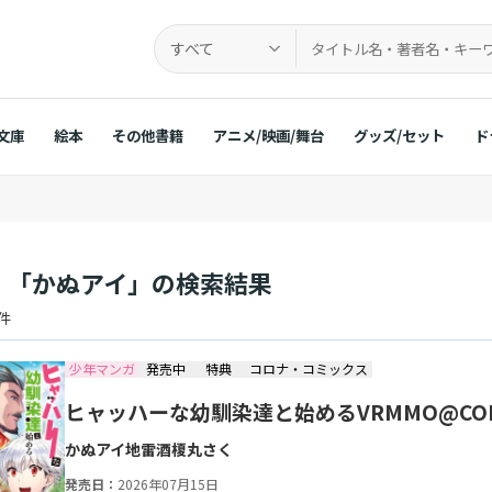
すべて
文庫
絵本
その他書籍
アニメ/映画/舞台
グッズ/セット
ド
：「かぬアイ」の検索結果
 件
少年マンガ
発売中
特典
コロナ・コミックス
ヒャッハーな幼馴染達と始めるVRMMO@COM
かぬアイ
地雷酒
榎丸さく
発売日：
2026年07月15日