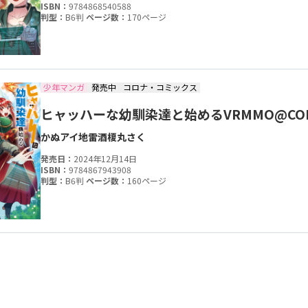
ISBN：
9784868540588
判型：
B6判
ページ数：
170ページ
少年マンガ
発売中
コロナ・コミックス
ヒャッハーな幼馴染達と始めるVRMMO@COM
かぬアイ
地雷酒
榎丸さく
発売日：
2024年12月14日
ISBN：
9784867943908
判型：
B6判
ページ数：
160ページ