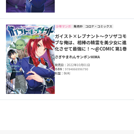
少年マンガ
発売中
コロナ・コミックス
ガイスト×レブナント～クソザコモ
ブな俺は、相棒の精霊を美少女に進
化させて最強に！～@COMIC 第1巻
さぎやまれん
サンボン
HIMA
発売日：
2022年10月01日
ISBN：
9784866996790
判型：
B6判