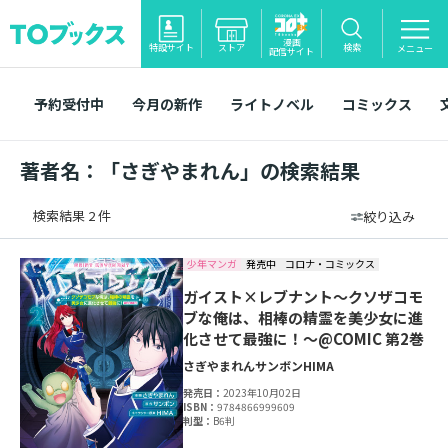
漫画
特設サイト
ストア
検索
メニュー
配信サイト
予約受付中
今月の新作
ライトノベル
コミックス
著者名：「さぎやまれん」の検索結果
検索結果 2 件
絞り込み
少年マンガ
発売中
コロナ・コミックス
ガイスト×レブナント～クソザコモ
ブな俺は、相棒の精霊を美少女に進
化させて最強に！～@COMIC 第2巻
さぎやまれん
サンボン
HIMA
発売日：
2023年10月02日
ISBN：
9784866999609
判型：
B6判