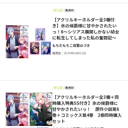
グッズ
発売中
【アクリルキーホルダー全3種付
き】氷の侯爵様に甘やかされたい
っ！6～シリアス展開しかない幼女
に転生してしまった私の奮闘記～
もちだもちこ
双葉はづき
発売日：
2024年06月15日
グッズ
発売中
【アクリルキーホルダー全3種＋同
時購入特典SS付き】氷の侯爵様に
甘やかされたいっ！ 原作小説第6
巻＋コミックス第4巻 2冊同時購入
セット