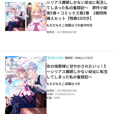
シリアス展開しかない幼女に転生し
てしまった私の奮闘記～ 原作小説
第5巻＋コミックス第3巻 2冊同時
購入セット【特典SS付き】
もちだもちこ
双葉はづき
香守衿花
発売日：
2023年08月19日
ライトノベル
発売中
Celicaノベルス
氷の侯爵様に甘やかされたいっ！5
～シリアス展開しかない幼女に転生
してしまった私の奮闘記～
もちだもちこ
双葉はづき
発売日：
2023年08月19日
ISBN：
9784866999241
判型：
A6判