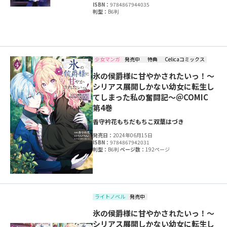
ISBN：
9784867944035
判型：
B6判
少女マンガ
発売中
特典
Celicaコミックス
氷の侯爵様に甘やかされたいっ！～
シリアス展開しかない幼女に転生し
てしまった私の奮闘記～＠COMIC
第4巻
香守衿花
もちだもちこ
双葉はづき
発売日：
2024年06月15日
ISBN：
9784867942031
判型：
B6判
ページ数：
192ページ
ライトノベル
発売中
氷の侯爵様に甘やかされたいっ！～
シリアス展開しかない幼女に転生し