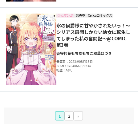
少女マンガ
発売中
Celicaコミックス
氷の侯爵様に甘やかされたいっ！～
シリアス展開しかない幼女に転生し
てしまった私の奮闘記～@COMIC
第3巻
香守衿花
もちだもちこ
双葉はづき
発売日：
2023年08月15日
ISBN：
9784866999234
判型：
A6判
1
2
»