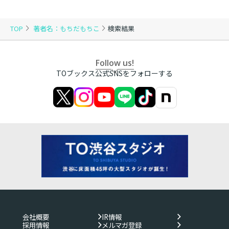
TOP
著者名：もちだもちこ
検索結果
Follow us!
TOブックス公式SNSをフォローする
会社概要
IR情報
採用情報
メルマガ登録