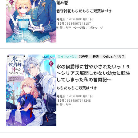
第6巻
香守衿花
もちだもちこ
双葉はづき
発売日：
2026年01月10日
ISBN：
9784867948187
判型：
B6判
ページ数：
160ページ
ライトノベル
発売中
特典
Celicaノベルス
氷の侯爵様に甘やかされたいっ！９
～シリアス展開しかない幼女に転生
してしまった私の奮闘記～
もちだもちこ
双葉はづき
発売日：
2026年01月10日
ISBN：
9784867948248
判型：
B6判