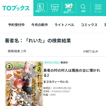
漫画
特設サイト
ストア
検索
メニュー
配信サイト
予約受付中
今月の新作
ライトノベル
コミックス
著者名：「れいた」の検索結果
検索結果 2 件
絞り込み
ライトノベル
発売中
勇者の村の村人は魔族の女に懐かれ
る2
まさみティー
れいた
発売日：
2019年04月10日
ISBN：
9784864728003
判型：
A6判