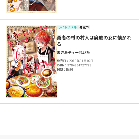
ライトノベル
発売中
勇者の村の村人は魔族の女に懐かれ
る
まさみティー
れいた
発売日：
2019年01月10日
ISBN：
9784864727778
判型：
B6判