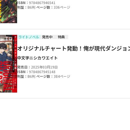
ISBN：
9784867946541
判型：
B6判
ページ数：
336ページ
ライトノベル
発売中
特典
オリジナルチャート発動！俺が現代ダンジョ
中文字
ニシカワエイト
発売日：
2025年03月19日
ISBN：
9784867945148
判型：
B6判
ページ数：
384ページ