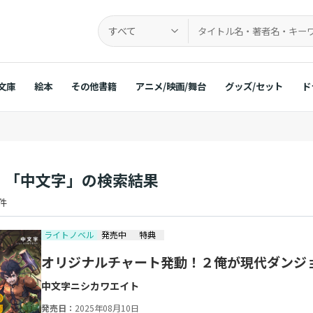
すべて
文庫
絵本
その他書籍
アニメ/映画/舞台
グッズ/セット
ド
：「中文字」の検索結果
 件
ライトノベル
発売中
特典
オリジナルチャート発動！２俺が現代ダンジ
中文字
ニシカワエイト
発売日：
2025年08月10日