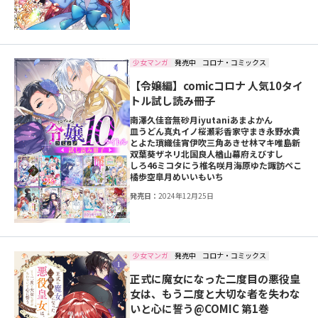
少女マンガ
発売中
コロナ・コミックス
【令嬢編】comicコロナ 人気10タイ
トル試し読み冊子
南澤久佳
音無砂月
iyutani
あまよかん
皿うどん
真丸イノ
桜瀬彩香
家守まき
永野水貴
とよた瑣織
佳宵伊吹
三角あきせ
林マキ
唯島新
双葉葵
ザネリ
北国良人
楢山幕府
えびすし
しろ46
ミコタにう
椎名咲月
海原ゆた
諏訪ぺこ
橘歩空
皐月めい
いもいち
発売日：
2024年12月25日
少女マンガ
発売中
コロナ・コミックス
正式に魔女になった二度目の悪役皇
女は、もう二度と大切な者を失わな
いと心に誓う@COMIC 第1巻