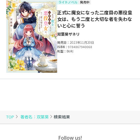
ライトノベル
発売中
正式に魔女になった二度目の悪役皇
女は、もう二度と大切な者を失わな
いと心に誓う
双葉葵
ザネリ
発売日：
2023年11月20日
ISBN：
9784867940068
判型：
B6判
TOP
著者名：双葉葵
検索結果
Follow us!