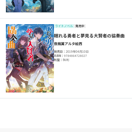
ライトノベル
発売中
眠れる勇者と夢見る大賢者の協奏曲
夜赭翼アルタ
絵西
発売日：
2019年04月10日
ISBN：
9784864728027
判型：
B6判