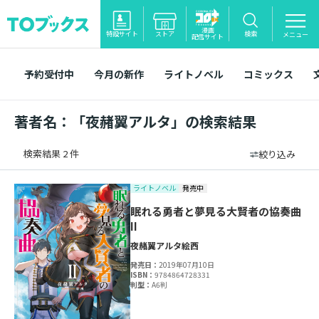
漫画
特設サイト
ストア
検索
メニュー
配信サイト
予約受付中
今月の新作
ライトノベル
コミックス
著者名：「夜赭翼アルタ」の検索結果
検索結果 2 件
絞り込み
ライトノベル
発売中
眠れる勇者と夢見る大賢者の協奏曲
II
夜赭翼アルタ
絵西
発売日：
2019年07月10日
ISBN：
9784864728331
判型：
A6判