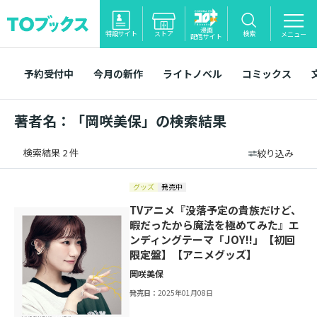
漫画
特設サイト
ストア
検索
メニュー
配信サイト
予約受付中
今月の新作
ライトノベル
コミックス
著者名：「岡咲美保」の検索結果
検索結果 2 件
絞り込み
グッズ
発売中
TVアニメ『没落予定の貴族だけど、
暇だったから魔法を極めてみた』エ
ンディングテーマ「JOY!!」【初回
限定盤】【アニメグッズ】
岡咲美保
発売日：
2025年01月08日