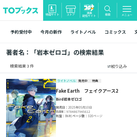
漫画
特設サイト
ストア
検索
メニュー
配信サイト
予約受付中
今月の新作
ライトノベル
コミックス
著者名：「岩本ゼロゴ」の検索結果
検索結果 3 件
絞り込み
ライトノベル
発売中
特典
Fake Earth フェイクアース2
Bird
岩本ゼロゴ
発売日：
2025年05月10日
ISBN：
9784867945612
判型：
B6判
ページ数：
320ページ