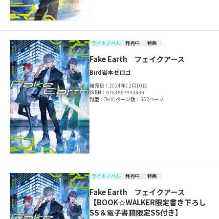
ライトノベル
発売中
特典
Fake Earth フェイクアース
Bird
岩本ゼロゴ
発売日：
2024年12月10日
ISBN：
9784867943809
判型：
B6判
ページ数：
352ページ
ライトノベル
発売中
特典
Fake Earth フェイクアース
【BOOK☆WALKER限定書き下ろし
SS＆電子書籍限定SS付き】