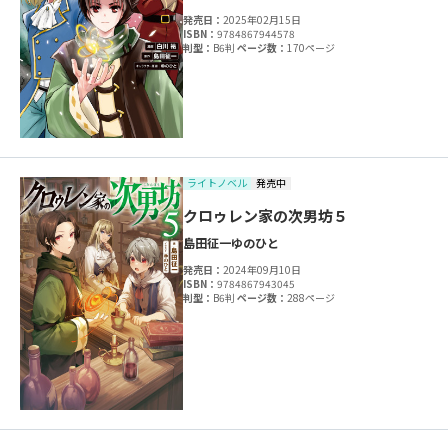
発売日：
2025年02月15日
ISBN：
9784867944578
判型：
B6判
ページ数：
170ページ
ライトノベル
発売中
クロゥレン家の次男坊５
島田征一
ゆのひと
発売日：
2024年09月10日
ISBN：
9784867943045
判型：
B6判
ページ数：
288ページ