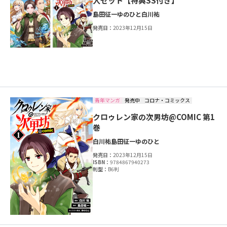
入セット【特典SS付き】
島田征一
ゆのひと
白川祐
発売日：
2023年12月15日
青年マンガ
発売中
コロナ・コミックス
クロゥレン家の次男坊@COMIC 第1
巻
白川祐
島田征一
ゆのひと
発売日：
2023年12月15日
ISBN：
9784867940273
判型：
B6判