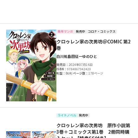
青年マンガ
発売中
コロナ・コミックス
クロゥレン家の次男坊＠COMIC 第2
巻
白川祐
島田征一
ゆのひと
発売日：
2024年07月16日
ISBN：
9784867942420
判型：
B6判
ページ数：
178ページ
ライトノベル
発売中
クロゥレン家の次男坊 原作小説第
3巻＋コミックス第1巻 2冊同時購