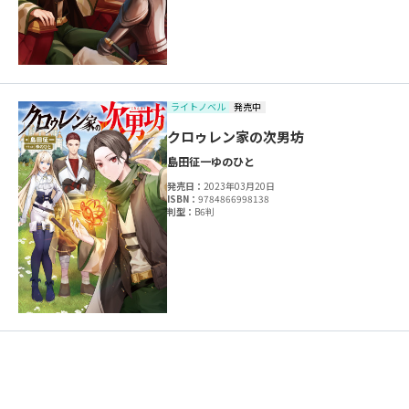
ライトノベル
発売中
クロゥレン家の次男坊
島田征一
ゆのひと
発売日：
2023年03月20日
ISBN：
9784866998138
判型：
B6判