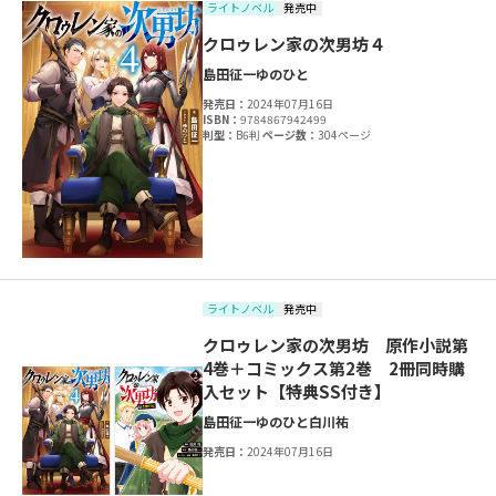
ライトノベル
発売中
クロゥレン家の次男坊４
島田征一
ゆのひと
発売日：
2024年07月16日
ISBN：
9784867942499
判型：
B6判
ページ数：
304ページ
ライトノベル
発売中
クロゥレン家の次男坊 原作小説第
4巻＋コミックス第2巻 2冊同時購
入セット【特典SS付き】
島田征一
ゆのひと
白川祐
発売日：
2024年07月16日