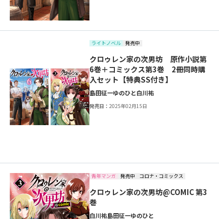
ライトノベル
発売中
クロゥレン家の次男坊 原作小説第
6巻＋コミックス第3巻 2冊同時購
入セット【特典SS付き】
島田征一
ゆのひと
白川祐
発売日：
2025年02月15日
青年マンガ
発売中
コロナ・コミックス
クロゥレン家の次男坊@COMIC 第3
巻
白川祐
島田征一
ゆのひと