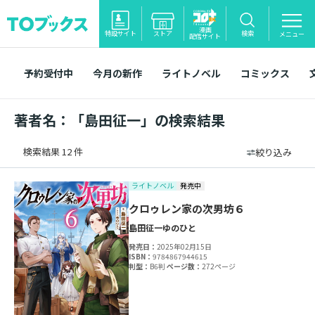
漫画
特設サイト
ストア
検索
メニュー
配信サイト
予約受付中
今月の新作
ライトノベル
コミックス
著者名：「島田征一」の検索結果
検索結果 12 件
絞り込み
ライトノベル
発売中
クロゥレン家の次男坊６
島田征一
ゆのひと
発売日：
2025年02月15日
ISBN：
9784867944615
判型：
B6判
ページ数：
272ページ