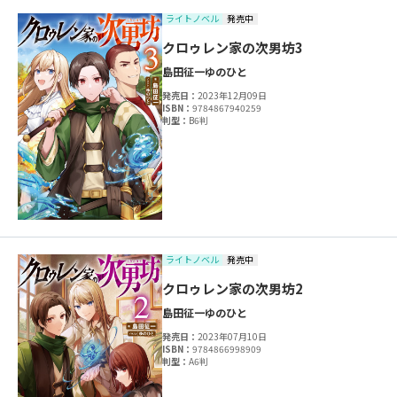
ライトノベル
発売中
クロゥレン家の次男坊3
島田征一
ゆのひと
発売日：
2023年12月09日
ISBN：
9784867940259
判型：
B6判
ライトノベル
発売中
クロゥレン家の次男坊2
島田征一
ゆのひと
発売日：
2023年07月10日
ISBN：
9784866998909
判型：
A6判