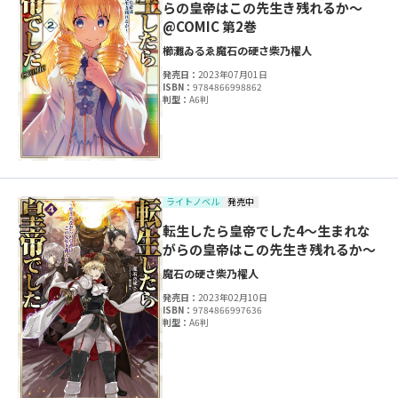
らの皇帝はこの先生き残れるか～
@COMIC 第2巻
櫛灘ゐるゑ
魔石の硬さ
柴乃櫂人
発売日：
2023年07月01日
ISBN：
9784866998862
判型：
A6判
ライトノベル
発売中
転生したら皇帝でした4～生まれな
がらの皇帝はこの先生き残れるか～
魔石の硬さ
柴乃櫂人
発売日：
2023年02月10日
ISBN：
9784866997636
判型：
A6判