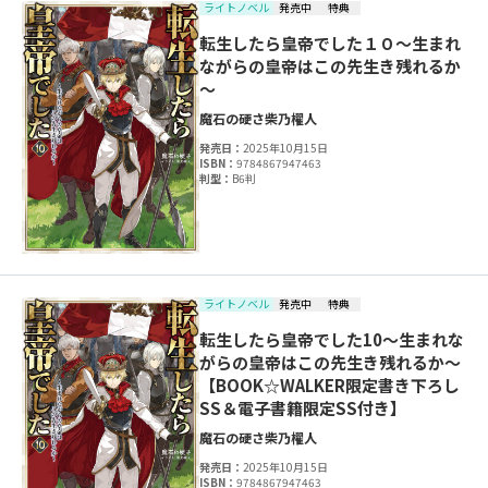
ライトノベル
発売中
特典
転生したら皇帝でした１０～生まれ
ながらの皇帝はこの先生き残れるか
～
魔石の硬さ
柴乃櫂人
発売日：
2025年10月15日
ISBN：
9784867947463
判型：
B6判
ライトノベル
発売中
特典
転生したら皇帝でした10～生まれな
がらの皇帝はこの先生き残れるか～
【BOOK☆WALKER限定書き下ろし
SS＆電子書籍限定SS付き】
魔石の硬さ
柴乃櫂人
発売日：
2025年10月15日
ISBN：
9784867947463