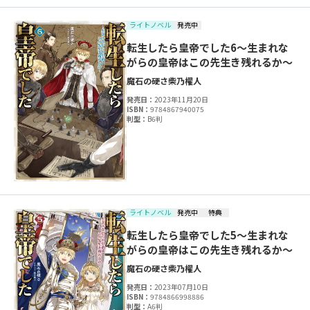
ライトノベル
発売中
転生したら皇帝でした6～生まれな
がらの皇帝はこの先生き残れるか～
魔石の硬さ
柴乃櫂人
発売日：
2023年11月20日
ISBN：
9784867940075
判型：
B6判
ライトノベル
発売中
特典
転生したら皇帝でした5～生まれな
がらの皇帝はこの先生き残れるか～
魔石の硬さ
柴乃櫂人
発売日：
2023年07月10日
ISBN：
9784866998886
判型：
A6判