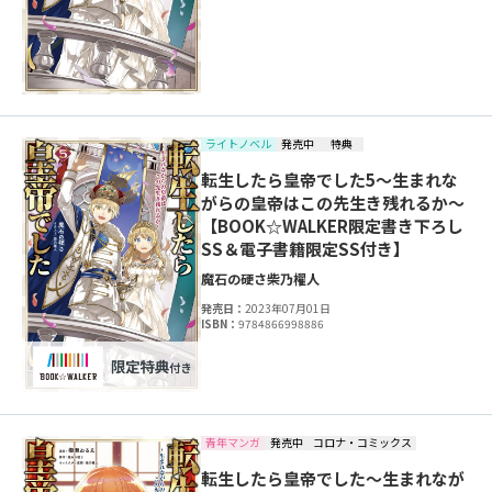
ライトノベル
発売中
特典
転生したら皇帝でした5～生まれな
がらの皇帝はこの先生き残れるか～
【BOOK☆WALKER限定書き下ろし
SS＆電子書籍限定SS付き】
魔石の硬さ
柴乃櫂人
発売日：
2023年07月01日
ISBN：
9784866998886
青年マンガ
発売中
コロナ・コミックス
転生したら皇帝でした～生まれなが