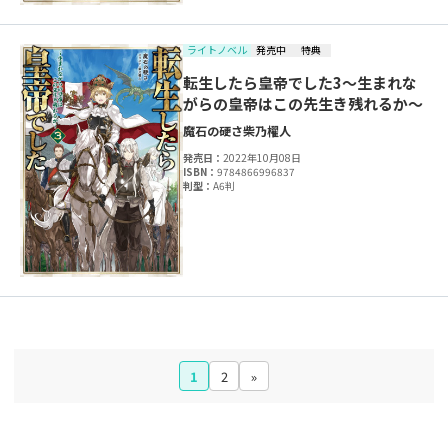
ライトノベル
発売中
特典
転生したら皇帝でした3～生まれな
がらの皇帝はこの先生き残れるか～
魔石の硬さ
柴乃櫂人
発売日：
2022年10月08日
ISBN：
9784866996837
判型：
A6判
1
2
»