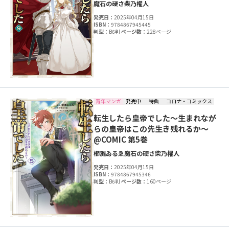
魔石の硬さ
柴乃櫂人
発売日：
2025年04月15日
ISBN：
9784867945445
判型：
B6判
ページ数：
228ページ
青年マンガ
発売中
特典
コロナ・コミックス
転生したら皇帝でした～生まれなが
らの皇帝はこの先生き残れるか～
@COMIC 第5巻
櫛灘ゐるゑ
魔石の硬さ
柴乃櫂人
発売日：
2025年04月15日
ISBN：
9784867945346
判型：
B6判
ページ数：
160ページ