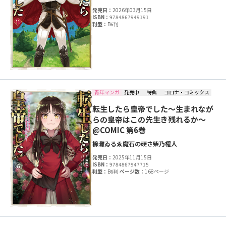
発売日：
2026年03月15日
ISBN：
9784867949191
判型：
B6判
青年マンガ
発売中
特典
コロナ・コミックス
転生したら皇帝でした～生まれなが
らの皇帝はこの先生き残れるか～
@COMIC 第6巻
櫛灘ゐるゑ
魔石の硬さ
柴乃櫂人
発売日：
2025年11月15日
ISBN：
9784867947715
判型：
B6判
ページ数：
168ページ