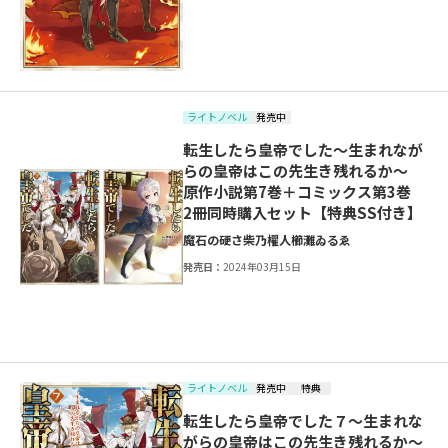
ライトノベル
発売中
転生したら皇帝でした～生まれなが
らの皇帝はこの先生き残れるか～
原作小説第7巻＋コミックス第3巻
2冊同時購入セット【特典SS付き】
魔石の硬さ
柴乃櫂人
櫛灘ゐるゑ
発売日：
2024年03月15日
ライトノベル
発売中
特典
転生したら皇帝でした７～生まれな
がらの皇帝はこの先生き残れるか～