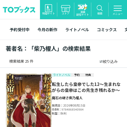
漫画
特設サイト
ストア
検索
メニュー
配信サイト
予約受付中
今月の新作
ライトノベル
コミックス
著者名：「柴乃櫂人」の検索結果
検索結果 25 件
絞り込み
ライトノベル
予約
特典
転生したら皇帝でした12～生まれな
がらの皇帝はこの先生き残れるか～
魔石の硬さ
柴乃櫂人
発売日：
2026年08月15日
ISBN：
9784868540984
判型：
B6判