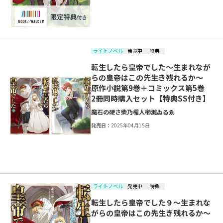
ライトノベル
発売中
特典
転生したら皇帝でした～生まれなが
らの皇帝はこの先生き残れるか～
原作小説第9巻＋コミックス第5巻
2冊同時購入セット【特典SS付き】
魔石の硬さ
柴乃櫂人
櫛灘ゐるゑ
発売日：
2025年04月15日
ライトノベル
発売中
特典
転生したら皇帝でした９～生まれな
がらの皇帝はこの先生き残れるか～