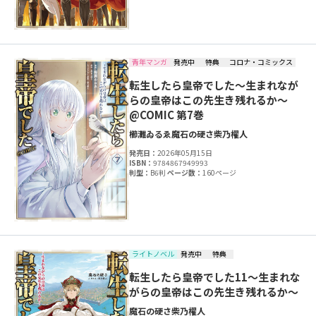
青年マンガ
発売中
特典
コロナ・コミックス
転生したら皇帝でした～生まれなが
らの皇帝はこの先生き残れるか～
@COMIC 第7巻
櫛灘ゐるゑ
魔石の硬さ
柴乃櫂人
発売日：
2026年05月15日
ISBN：
9784867949993
判型：
B6判
ページ数：
160ページ
ライトノベル
発売中
特典
転生したら皇帝でした11～生まれな
がらの皇帝はこの先生き残れるか～
魔石の硬さ
柴乃櫂人