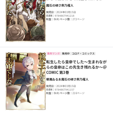
魔石の硬さ
柴乃櫂人
発売日：
2024年03月15日
ISBN：
9784867941218
判型：
B6判
ページ数：
272ページ
青年マンガ
発売中
コロナ・コミックス
転生したら皇帝でした～生まれなが
らの皇帝はこの先生き残れるか～＠
COMIC 第3巻
櫛灘ゐるゑ
魔石の硬さ
柴乃櫂人
発売日：
2024年03月15日
ISBN：
9784867941157
判型：
B6判
ページ数：
216ページ