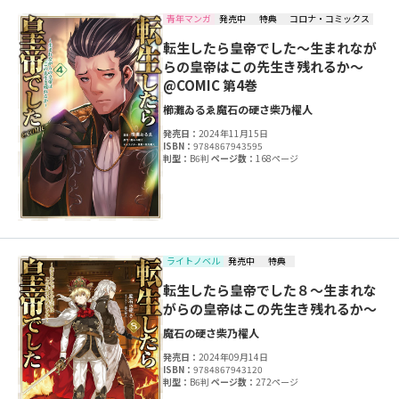
青年マンガ
発売中
特典
コロナ・コミックス
転生したら皇帝でした～生まれなが
らの皇帝はこの先生き残れるか～
@COMIC 第4巻
櫛灘ゐるゑ
魔石の硬さ
柴乃櫂人
発売日：
2024年11月15日
ISBN：
9784867943595
判型：
B6判
ページ数：
168ページ
ライトノベル
発売中
特典
転生したら皇帝でした８～生まれな
がらの皇帝はこの先生き残れるか～
魔石の硬さ
柴乃櫂人
発売日：
2024年09月14日
ISBN：
9784867943120
判型：
B6判
ページ数：
272ページ