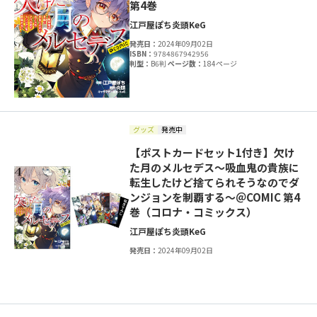
第4巻
江戸屋ぽち
炎頭
KeG
発売日：
2024年09月02日
ISBN：
9784867942956
判型：
B6判
ページ数：
184ページ
グッズ
発売中
【ポストカードセット1付き】欠け
た月のメルセデス～吸血鬼の貴族に
転生したけど捨てられそうなのでダ
ンジョンを制覇する～＠COMIC 第4
巻（コロナ・コミックス）
江戸屋ぽち
炎頭
KeG
発売日：
2024年09月02日