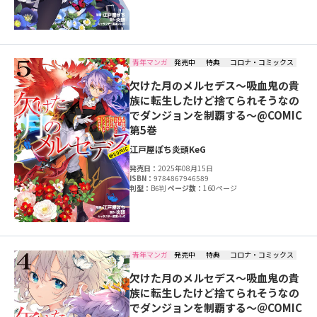
青年マンガ
発売中
特典
コロナ・コミックス
欠けた月のメルセデス～吸血鬼の貴
族に転生したけど捨てられそうなの
でダンジョンを制覇する～@COMIC
第5巻
江戸屋ぽち
炎頭
KeG
発売日：
2025年08月15日
ISBN：
9784867946589
判型：
B6判
ページ数：
160ページ
青年マンガ
発売中
特典
コロナ・コミックス
欠けた月のメルセデス～吸血鬼の貴
族に転生したけど捨てられそうなの
でダンジョンを制覇する～＠COMIC