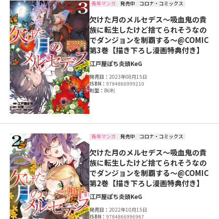
青年マンガ
発売中
コロナ・コミックス
欠けた月のメルセデス～吸血鬼の貴
族に転生したけど捨てられそうなの
でダンジョンを制覇する～@COMIC
第3巻【描き下ろし漫画特典付き】
江戸屋ぽち
炎頭
KeG
発売日：
2023年08月15日
ISBN：
9784866999210
判型：
B6判
青年マンガ
発売中
コロナ・コミックス
欠けた月のメルセデス～吸血鬼の貴
族に転生したけど捨てられそうなの
でダンジョンを制覇する～@COMIC
第2巻【描き下ろし漫画特典付き】
江戸屋ぽち
炎頭
KeG
発売日：
2022年10月15日
ISBN：
9784866996967