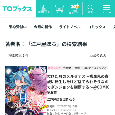
漫画
特設サイト
ストア
検索
メニュー
配信サイト
予約受付中
今月の新作
ライトノベル
コミックス
著者名：「江戸屋ぽち」の検索結果
検索結果 7 件
絞り込み
青年マンガ
発売中
特典
コロナ・コミックス
欠けた月のメルセデス～吸血鬼の貴
族に転生したけど捨てられそうなの
でダンジョンを制覇する～@COMIC
第6巻
江戸屋ぽち
炎頭
KeG
発売日：
2026年07月15日
ISBN：
9784868540403
判型：
B6判
ページ数：
168ページ