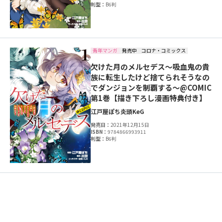
判型：
B6判
青年マンガ
発売中
コロナ・コミックス
欠けた月のメルセデス～吸血鬼の貴
族に転生したけど捨てられそうなの
でダンジョンを制覇する～@COMIC
第1巻【描き下ろし漫画特典付き】
江戸屋ぽち
炎頭
KeG
発売日：
2021年12月15日
ISBN：
9784866993911
判型：
B6判