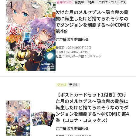
青年マンガ
発売中
特典
コロナ・コミックス
欠けた月のメルセデス～吸血鬼の貴
族に転生したけど捨てられそうなの
でダンジョンを制覇する～＠COMIC
第4巻
江戸屋ぽち
炎頭
KeG
発売日：
2024年09月02日
ISBN：
9784867942956
判型：
B6判
ページ数：
184ページ
グッズ
発売中
【ポストカードセット1付き】欠け
た月のメルセデス～吸血鬼の貴族に
転生したけど捨てられそうなのでダ
ンジョンを制覇する～＠COMIC 第4
巻（コロナ・コミックス）
江戸屋ぽち
炎頭
KeG