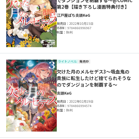
でダンジョンを制覇する～@COMIC
第2巻【描き下ろし漫画特典付き】
江戸屋ぽち
炎頭
KeG
発売日：
2022年10月15日
ISBN：
9784866996967
判型：
B6判
ライトノベル
発売中
欠けた月のメルセデス3～吸血鬼の
貴族に転生したけど捨てられそうな
のでダンジョンを制覇する～
炎頭
KeG
発売日：
2022年02月19日
ISBN：
9784866994574
判型：
B6判