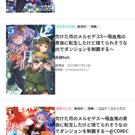
ライトノベル
発売中
特典
欠けた月のメルセデス5～吸血鬼の
貴族に転生したけど捨てられそうな
のでダンジョンを制覇する～
炎頭
KeG
発売日：
2026年07月15日
ISBN：
9784868540717
青年マンガ
発売中
特典
コロナ・コミックス
欠けた月のメルセデス～吸血鬼の貴
族に転生したけど捨てられそうなの
でダンジョンを制覇する～@COMIC