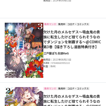
発売日：
2024年09月02日
青年マンガ
発売中
コロナ・コミックス
欠けた月のメルセデス～吸血鬼の貴
族に転生したけど捨てられそうなの
でダンジョンを制覇する～@COMIC
第3巻【描き下ろし漫画特典付き】
江戸屋ぽち
炎頭
KeG
発売日：
2023年08月15日
ISBN：
9784866999210
判型：
B6判
青年マンガ
発売中
コロナ・コミックス
欠けた月のメルセデス～吸血鬼の貴
族に転生したけど捨てられそうなの