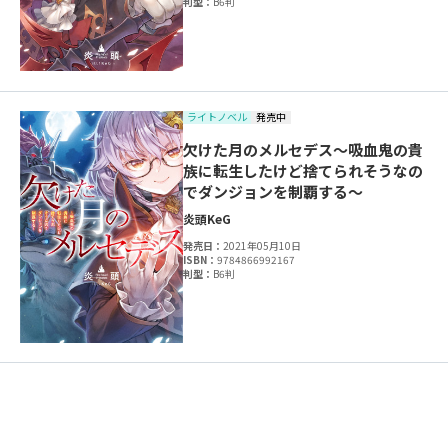
判型：
B6判
ライトノベル
発売中
欠けた月のメルセデス～吸血鬼の貴
族に転生したけど捨てられそうなの
でダンジョンを制覇する～
炎頭
KeG
発売日：
2021年05月10日
ISBN：
9784866992167
判型：
B6判