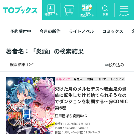
漫画
特設サイト
ストア
検索
メニュー
配信サイト
予約受付中
今月の新作
ライトノベル
コミックス
著者名：「炎頭」の検索結果
検索結果 12 件
絞り込み
青年マンガ
発売中
特典
コロナ・コミックス
欠けた月のメルセデス～吸血鬼の貴
族に転生したけど捨てられそうなの
でダンジョンを制覇する～@COMIC
第6巻
江戸屋ぽち
炎頭
KeG
発売日：
2026年07月15日
ISBN：
9784868540403
判型：
B6判
ページ数：
168ページ