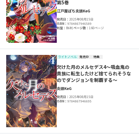
第5巻
江戸屋ぽち
炎頭
KeG
発売日：
2025年08月15日
ISBN：
9784867946589
判型：
B6判
ページ数：
160ページ
ライトノベル
発売中
特典
欠けた月のメルセデス4～吸血鬼の
貴族に転生したけど捨てられそうな
のでダンジョンを制覇する～
炎頭
KeG
発売日：
2025年08月15日
ISBN：
9784867946695