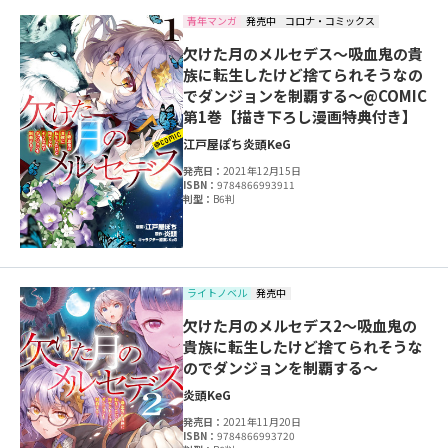
青年マンガ
発売中
コロナ・コミックス
欠けた月のメルセデス～吸血鬼の貴
族に転生したけど捨てられそうなの
でダンジョンを制覇する～@COMIC
第1巻【描き下ろし漫画特典付き】
江戸屋ぽち
炎頭
KeG
発売日：
2021年12月15日
ISBN：
9784866993911
判型：
B6判
ライトノベル
発売中
欠けた月のメルセデス2～吸血鬼の
貴族に転生したけど捨てられそうな
のでダンジョンを制覇する～
炎頭
KeG
発売日：
2021年11月20日
ISBN：
9784866993720