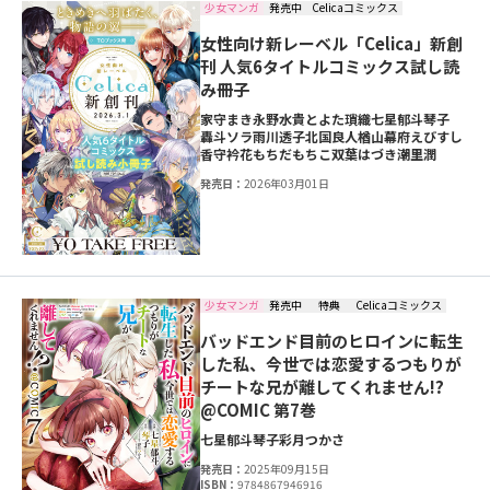
少女マンガ
発売中
Celicaコミックス
女性向け新レーベル「Celica」新創
刊 人気6タイトルコミックス試し読
み冊子
家守まき
永野水貴
とよた瑣織
七星郁斗
琴子
轟斗ソラ
雨川透子
北国良人
楢山幕府
えびすし
香守衿花
もちだもちこ
双葉はづき
潮里潤
発売日：
2026年03月01日
少女マンガ
発売中
特典
Celicaコミックス
バッドエンド目前のヒロインに転生
した私、今世では恋愛するつもりが
チートな兄が離してくれません!?
@COMIC 第7巻
七星郁斗
琴子
彩月つかさ
発売日：
2025年09月15日
ISBN：
9784867946916