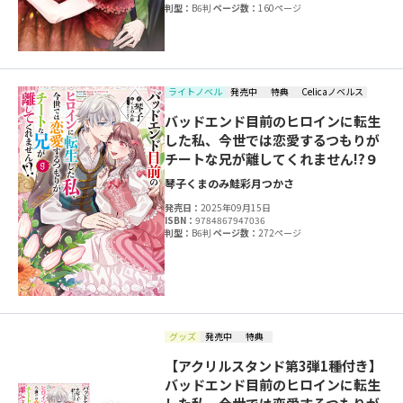
判型：
B6判
ページ数：
160ページ
ライトノベル
発売中
特典
Celicaノベルス
バッドエンド目前のヒロインに転生
した私、今世では恋愛するつもりが
チートな兄が離してくれません!?９
琴子
くまのみ鮭
彩月つかさ
発売日：
2025年09月15日
ISBN：
9784867947036
判型：
B6判
ページ数：
272ページ
グッズ
発売中
特典
【アクリルスタンド第3弾1種付き】
バッドエンド目前のヒロインに転生