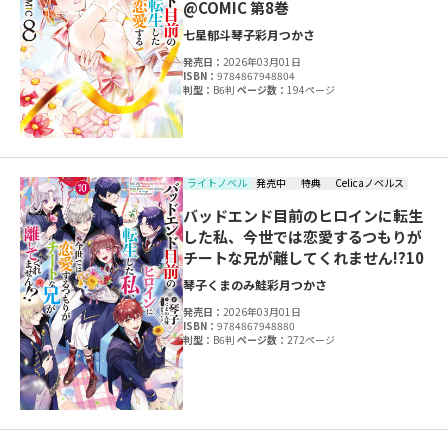
@COMIC 第8巻
七星郁斗
琴子
彩月つかさ
発売日：
2026年03月01日
ISBN：
9784867948804
判型：
B6判
ページ数：
194ページ
ライトノベル
発売中
特典
Celicaノベルス
バッドエンド目前のヒロインに転生
した私、今世では恋愛するつもりが
チートな兄が離してくれません!?10
琴子
くまのみ鮭
彩月つかさ
発売日：
2026年03月01日
ISBN：
9784867948880
判型：
B6判
ページ数：
272ページ