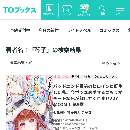
漫画
特設サイト
ストア
検索
メニュー
配信サイト
予約受付中
今月の新作
ライトノベル
コミックス
著者名：「琴子」の検索結果
検索結果 59 件
絞り込み
少女マンガ
発売中
特典
Celicaコミックス
バッドエンド目前のヒロインに転生
した私、今世では恋愛するつもりが
チートな兄が離してくれません!?
@COMIC 第9巻
七星郁斗
琴子
彩月つかさ
発売日：
2026年08月01日
ISBN：
9784868540748
判型：
B6判
ページ数：
210ページ