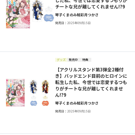
した私、今世では恋愛するつもりが
チートな兄が離してくれません!?9
琴子
くまのみ鮭
彩月つかさ
発売日：
2025年09月15日
グッズ
発売中
特典
【アクリルスタンド第3弾全2種付
き】バッドエンド目前のヒロインに
転生した私、今世では恋愛するつも
りがチートな兄が離してくれませ
ん!?9
琴子
くまのみ鮭
彩月つかさ
発売日：
2025年09月15日