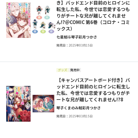
き】バッドエンド目前のヒロインに
転生した私、今世では恋愛するつも
りがチートな兄が離してくれませ
ん!?＠COMIC 第6巻（コロナ・コミ
ックス）
七星郁斗
琴子
彩月つかさ
発売日：
2025年03月15日
グッズ
発売中
【キャンバスアートボード付き】バ
ッドエンド目前のヒロインに転生し
た私、今世では恋愛するつもりがチ
ートな兄が離してくれません!?8
琴子
くまのみ鮭
彩月つかさ
発売日：
2025年03月15日