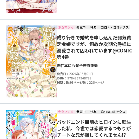
少女マンガ
発売中
特典
コロナ・コミックス
成り行きで婚約を申し込んだ弱気貧
乏令嬢ですが、何故か次期公爵様に
溺愛されて囚われています@COMIC
第4巻
画仁本にも
琴子
笹原亜美
発売日：
2026年03月01日
ISBN：
9784867948798
判型：
B6判
ページ数：
226ページ
少女マンガ
発売中
特典
Celicaコミックス
バッドエンド目前のヒロインに転生
した私、今世では恋愛するつもりが
チートな兄が離してくれません!?