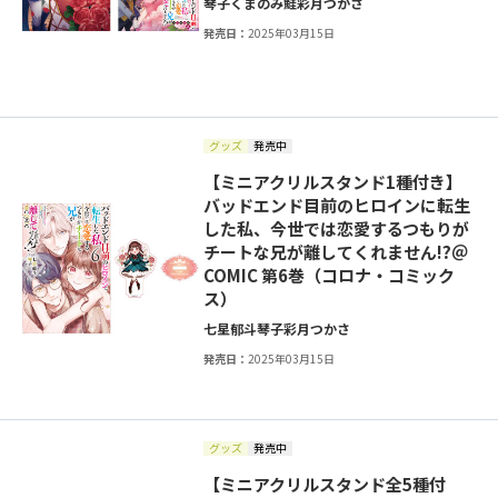
琴子
くまのみ鮭
彩月つかさ
発売日：
2025年03月15日
グッズ
発売中
【ミニアクリルスタンド1種付き】
バッドエンド目前のヒロインに転生
した私、今世では恋愛するつもりが
チートな兄が離してくれません!?＠
COMIC 第6巻（コロナ・コミック
ス）
七星郁斗
琴子
彩月つかさ
発売日：
2025年03月15日
グッズ
発売中
【ミニアクリルスタンド全5種付