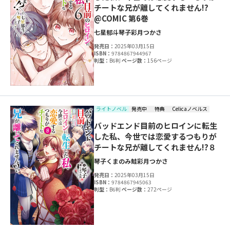
チートな兄が離してくれません!?
@COMIC 第6巻
七星郁斗
琴子
彩月つかさ
発売日：
2025年03月15日
ISBN：
9784867944967
判型：
B6判
ページ数：
156ページ
ライトノベル
発売中
特典
Celicaノベルス
バッドエンド目前のヒロインに転生
した私、今世では恋愛するつもりが
チートな兄が離してくれません!?８
琴子
くまのみ鮭
彩月つかさ
発売日：
2025年03月15日
ISBN：
9784867945063
判型：
B6判
ページ数：
272ページ