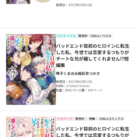
発売日：
2025年06月14日
ライトノベル
発売中
Celicaノベルス
バッドエンド目前のヒロインに転生
した私、今世では恋愛するつもりが
チートな兄が離してくれません!?短
編集
琴子
くまのみ鮭
彩月つかさ
発売日：
2025年06月14日
ISBN：
9784867945841
判型：
B6判
ページ数：
304ページ
少女マンガ
発売中
特典
Celicaコミックス
バッドエンド目前のヒロインに転生
した私、今世では恋愛するつもりが