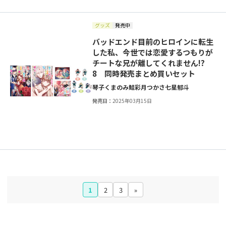
グッズ
発売中
バッドエンド目前のヒロインに転生
した私、今世では恋愛するつもりが
チートな兄が離してくれません!?
8 同時発売まとめ買いセット
琴子
くまのみ鮭
彩月つかさ
七星郁斗
発売日：
2025年03月15日
1
2
3
»