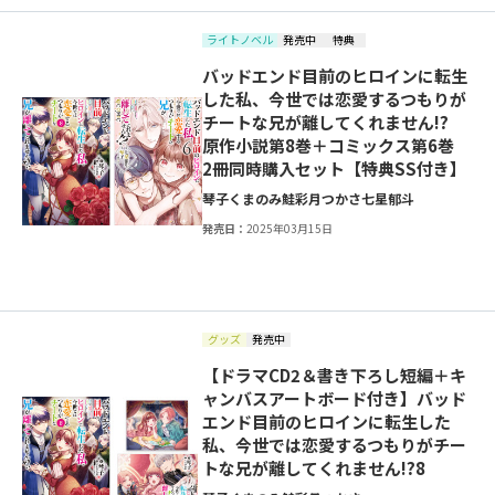
ライトノベル
発売中
特典
バッドエンド目前のヒロインに転生
した私、今世では恋愛するつもりが
チートな兄が離してくれません!?
原作小説第8巻＋コミックス第6巻
2冊同時購入セット【特典SS付き】
琴子
くまのみ鮭
彩月つかさ
七星郁斗
発売日：
2025年03月15日
グッズ
発売中
【ドラマCD2＆書き下ろし短編＋キ
ャンバスアートボード付き】バッド
エンド目前のヒロインに転生した
私、今世では恋愛するつもりがチー
トな兄が離してくれません!?8