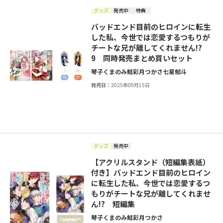
グッズ
発売中
特典
バッドエンド目前のヒロインに転生
した私、今世では恋愛するつもりが
チートな兄が離してくれません!?
9 同時発売まとめ買いセット
琴子
くまのみ鮭
彩月つかさ
七星郁斗
発売日：
2025年09月15日
グッズ
発売中
【アクリルスタンド（短編集表紙）
付き】バッドエンド目前のヒロイン
に転生した私、今世では恋愛するつ
もりがチートな兄が離してくれませ
ん!? 短編集
琴子
くまのみ鮭
彩月つかさ