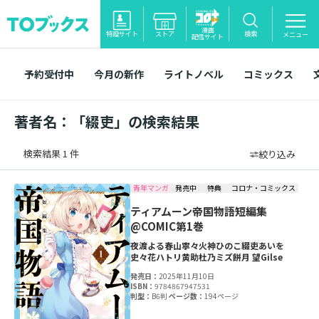
漫画
特設サイト
ストア
検索
メニュー
配信サイト
予約受付中
今月の新作
ライトノベル
コミックス
著者名：「綴吏」の検索結果
検索結果 1 件
絞り込み
青年マンガ
発売中
特典
コロナ・コミックス
ティアムーン帝国物語短編集
@COMIC第1巻
夜渡よる
春山寧々
火神ひのこ
綴吏
あいを
史々花ハトリ
黄助
杜乃ミズ
餅月 望
Gilse
発売日：
2025年11月10日
ISBN：
9784867947531
判型：
B6判
ページ数：
194ページ