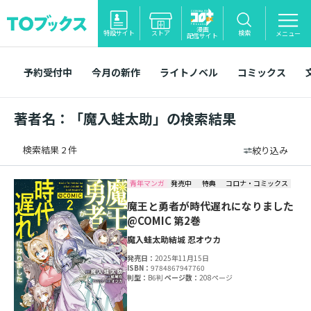
漫画
特設サイト
ストア
検索
メニュー
配信サイト
予約受付中
今月の新作
ライトノベル
コミックス
著者名：「魔入蛙太助」の検索結果
検索結果 2 件
絞り込み
青年マンガ
発売中
特典
コロナ・コミックス
魔王と勇者が時代遅れになりました
@COMIC 第2巻
魔入蛙太助
結城 忍
オウカ
発売日：
2025年11月15日
ISBN：
9784867947760
判型：
B6判
ページ数：
208ページ