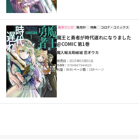
青年マンガ
発売中
特典
コロナ・コミックス
魔王と勇者が時代遅れになりました
@COMIC 第1巻
魔入蛙太助
結城 忍
オウカ
発売日：
2025年03月01日
ISBN：
9784867944820
判型：
B6判
ページ数：
188ページ