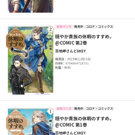
女性マンガ
発売中
コロナ・コミックス
穏やか貴族の休暇のすすめ。
@COMIC 第2巻
百地
岬
さんど
8KEY
発売日：
2019年11月15日
ISBN：
9784864728751
判型：
B6判
女性マンガ
発売中
コロナ・コミックス
穏やか貴族の休暇のすすめ。
@COMIC 第1巻
百地
岬
さんど
8KEY