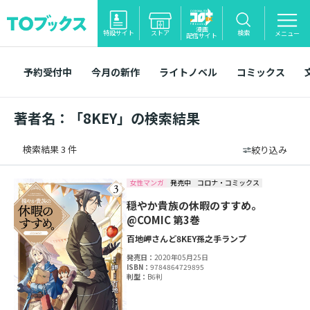
漫画
特設サイト
ストア
検索
メニュー
配信サイト
予約受付中
今月の新作
ライトノベル
コミックス
著者名：「8KEY」の検索結果
検索結果 3 件
絞り込み
女性マンガ
発売中
コロナ・コミックス
穏やか貴族の休暇のすすめ。
@COMIC 第3巻
百地
岬
さんど
8KEY
孫之手ランプ
発売日：
2020年05月25日
ISBN：
9784864729895
判型：
B6判