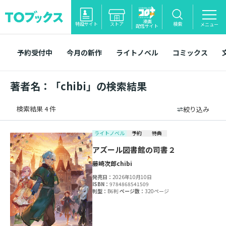
漫画
特設サイト
ストア
検索
メニュー
配信サイト
予約受付中
今月の新作
ライトノベル
コミックス
著者名：「chibi」の検索結果
検索結果 4 件
絞り込み
ライトノベル
予約
特典
アズール図書館の司書２
藤崎次郎
chibi
発売日：
2026年10月10日
ISBN：
9784868541509
判型：
B6判
ページ数：
320ページ