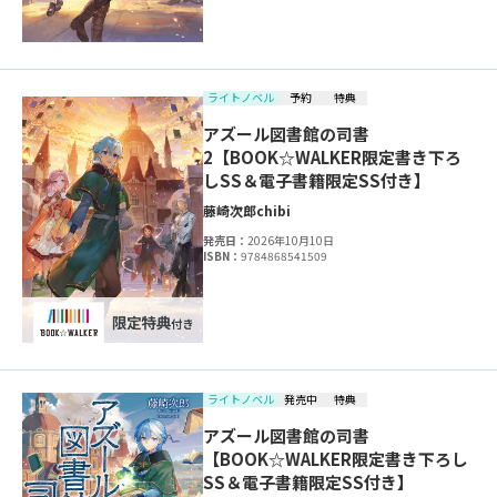
ライトノベル
予約
特典
アズール図書館の司書
2【BOOK☆WALKER限定書き下ろ
しSS＆電子書籍限定SS付き】
藤崎次郎
chibi
発売日：
2026年10月10日
ISBN：
9784868541509
ライトノベル
発売中
特典
アズール図書館の司書
【BOOK☆WALKER限定書き下ろし
SS＆電子書籍限定SS付き】