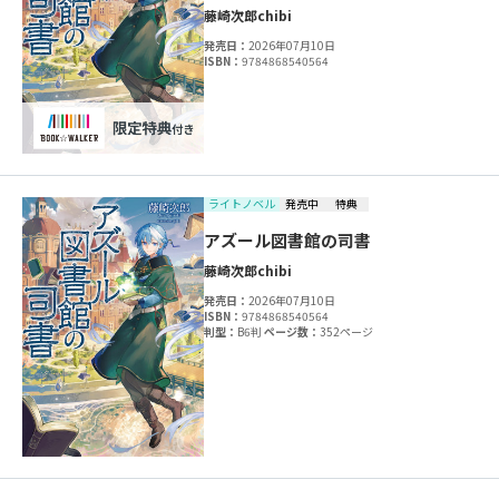
藤崎次郎
chibi
発売日：
2026年07月10日
ISBN：
9784868540564
ライトノベル
発売中
特典
アズール図書館の司書
藤崎次郎
chibi
発売日：
2026年07月10日
ISBN：
9784868540564
判型：
B6判
ページ数：
352ページ