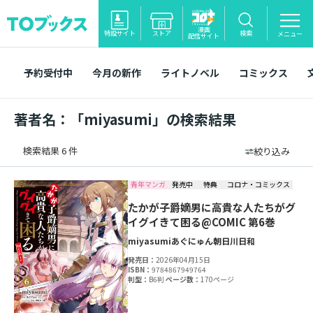
漫画
特設サイト
ストア
検索
メニュー
配信サイト
予約受付中
今月の新作
ライトノベル
コミックス
著者名：「miyasumi」の検索結果
検索結果 6 件
絞り込み
青年マンガ
発売中
特典
コロナ・コミックス
たかが子爵嫡男に高貴な人たちがグ
イグイきて困る@COMIC 第6巻
miyasumi
あぐにゅん
朝日川日和
発売日：
2026年04月15日
ISBN：
9784867949764
判型：
B6判
ページ数：
170ページ