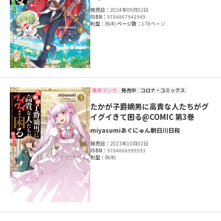
発売日：
2024年09月02日
ISBN：
9784867942949
判型：
B6判
ページ数：
178ページ
青年マンガ
発売中
コロナ・コミックス
たかが子爵嫡男に高貴な人たちがグ
イグイきて困る@COMIC 第3巻
miyasumi
あぐにゅん
朝日川日和
発売日：
2023年10月02日
ISBN：
9784866999593
判型：
B6判