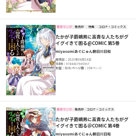
青年マンガ
発売中
特典
コロナ・コミックス
たかが子爵嫡男に高貴な人たちがグ
イグイきて困る@COMIC 第5巻
miyasumi
あぐにゅん
朝日川日和
発売日：
2025年06月14日
ISBN：
9784867945957
判型：
B6判
ページ数：
194ページ
青年マンガ
発売中
コロナ・コミックス
たかが子爵嫡男に高貴な人たちがグ
イグイきて困る＠COMIC 第4巻
miyasumi
あぐにゅん
朝日川日和