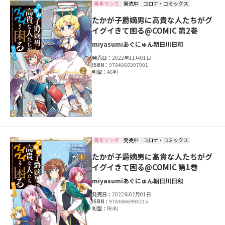
青年マンガ
発売中
コロナ・コミックス
たかが子爵嫡男に高貴な人たちがグ
イグイきて困る@COMIC 第2巻
miyasumi
あぐにゅん
朝日川日和
発売日：
2022年11月01日
ISBN：
9784866997001
判型：
A6判
青年マンガ
発売中
コロナ・コミックス
たかが子爵嫡男に高貴な人たちがグ
イグイきて困る@COMIC 第1巻
miyasumi
あぐにゅん
朝日川日和
発売日：
2022年02月01日
ISBN：
9784866994215
判型：
B6判