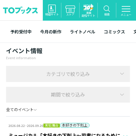
漫画
特設サイト
ストア
検索
メニュー
配信サイト
予約受付中
今月の新作
ライトノベル
コミックス
イベント情報
Event information
カテゴリで絞り込み
期間で絞り込み
全てのイベント
本好きの下剋上
実写/舞台
2026.08.22 - 2026.09.20
ミュージカル「本好きの下剋上～司書になるために