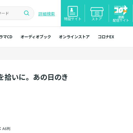
詳細検索
漫画
特設サイト
ストア
配信サイト
ラマCD
オーディオブック
オンラインストア
コロナEX
を拾いに。あの日のき
：
A6判