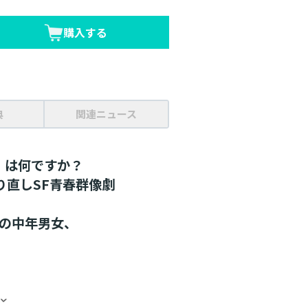
購入する
典
関連ニュース
」は何ですか？
り直しSF青春群像劇
人の中年男女、
ステージに立った木村が死んだ。