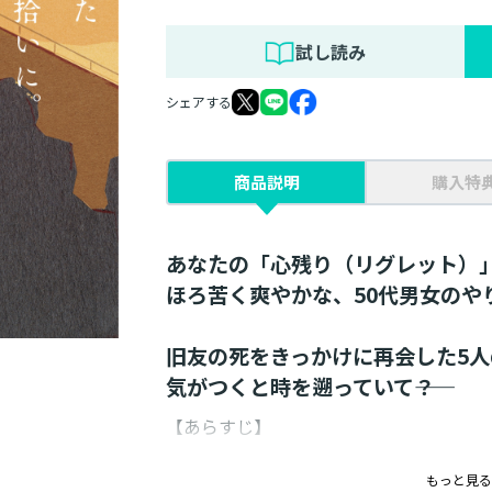
試し読み
シェアする
商品説明
購入特
あなたの「心残り（リグレット）
ほろ苦く爽やかな、50代男女のや
旧友の死をきっかけに再会した5
気がつくと時を遡っていて――？
【あらすじ】
高校２年の文化祭で、バンド仲間として
もっと見る