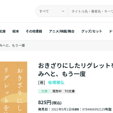
すべて
文庫
絵本
その他書籍
アニメ/映画/舞台
グッズ/セット
ド
みへと、もう一度
おきざりにしたリグレット
みへと、もう一度
[著]
板橋雅弘
文庫
発売中
TO文庫
825円
(税込)
発売日：
2021年5月1日
ISBN：
9784866992129
判型