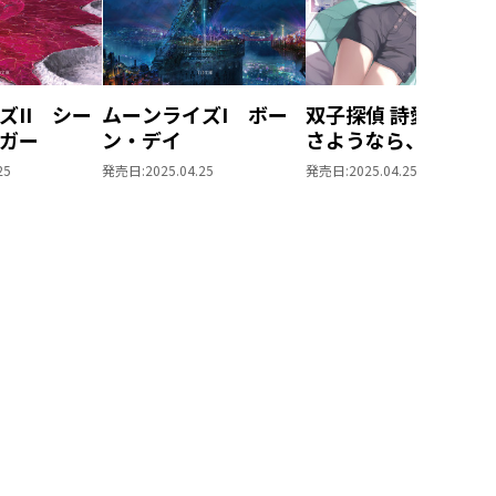
ズII シー
ムーンライズI ボー
双子探偵 詩愛&心
ガー
ン・デイ
さようなら、私の可
くない双子たち
25
発売日:
2025.04.25
発売日:
2025.04.25