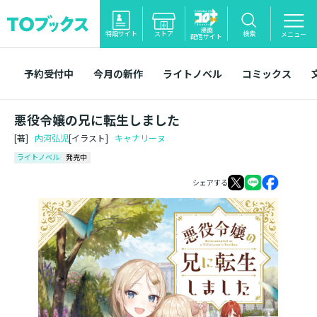
漫画
特設サイト
ストア
検索
メニュー
配信サイト
予約受付中
今月の新作
ライトノベル
コミックス
悪役令嬢の兄に転生しました
[著]
内河弘児
[イラスト]
キャナリーヌ
ライトノベル
発売中
シェアする