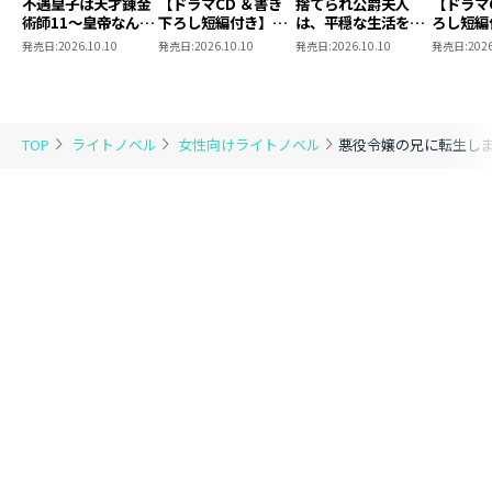
不遇皇子は天才錬金
【ドラマCD ＆書き
捨てられ公爵夫人
【ドラマ
術師11～皇帝なんて
下ろし短編付き】捨
は、平穏な生活をお
ろし短編
柄じゃないので弟妹
てられ公爵夫人は、
望みのようです5
られ公爵
発売日:
2026.10.10
発売日:
2026.10.10
発売日:
2026.10.10
発売日:
2026
を可愛がりたい～
平穏な生活をお望み
穏な生活
のようです5【著：
ようです
カレヤタミエ 直筆
サイン本】
TOP
ライトノベル
女性向けライトノベル
悪役令嬢の兄に転生し