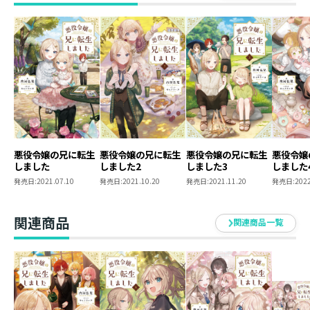
乙女ゲームの攻略対象キャラに転生したカインは、妹・
ディアーナの愛らしさに悲鳴を上げた。この天使が、数
多の破滅エンドを迎える悪役令嬢になるなんて信じられ
ない——いや、そんな未来があっていいわけがない！ 強
く拳を握ると、妹を優しい淑女へと育て上げつつ、ヒロ
インに成り代わって、他の攻略対象キャラたちの抱える
闇を次々と払拭【ふっしょく】していく。頼りは前世の
ゲーム知識と孤児の侍従。全ては愛する妹のため——兄
の挑戦が今はじまる！
「おにーたま、ディ、にんじんもたべたのです！」
悪役令嬢の兄に転生
悪役令嬢の兄に転生
悪役令嬢の兄に転生
悪役令嬢
しました
しました2
しました3
しました
「えらい！ ディアーナは何て素晴らしいんだ!!!」
発売日:
2021.07.10
発売日:
2021.10.20
発売日:
2021.11.20
発売日:
2022
今日も兄が妹を溺愛する、 破滅回避のフルラブ・ファン
タジー！
関連商品
関連商品一覧
著者について
●著者
内河弘児（Hiroko Uchikawa）
本作でデビュー。
趣味は読書とゲーム。