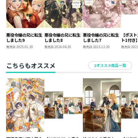
読書はファンタジーとミステリーとＳＦが好き。
ゲームはＲＰＧ。時々ＡＤＶとＳＬＧ。猫とビールが好
き。
横浜ベイスターズを応援しています。
願いって叶うものなのだなと、毎日ほっぺたをツネって
悪役令嬢の兄に転生
悪役令嬢の兄に転生
悪役令嬢の兄に転生
【ポスト
しました9
しました8
しました7
ト1付き
います。
の兄に転
発売日:
2025.01.20
発売日:
2024.06.20
発売日:
2023.12.20
発売日:
2023
幼少期の夢は小説家か漫画家か大物演歌歌手でした。
7
●イラストレーター
こちらもオススメ
オススメ商品一覧
キャナリーヌ（Canarinu）
はじめまして、本作のイラストを担当させていただきま
す、キャナリーヌです。少年が活躍する作品のお仕事を
するのが夢でした。
イラストも一緒に楽しんでいただけますと幸いです！
兄妹+従者尊い……！