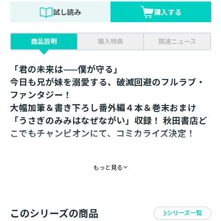
試し読み
購入する
商品説明
購入特典
関連ニュース
「君の未来は——僕が守る」
今日も兄が妹を溺愛する、破滅回避のフルラブ・
ファンタジー！
大幅加筆＆書き下ろし番外編４本＆巻末おまけ
「うさぎのみみはなぜながい」収録！ 秋田書店ど
こでもチャンピオンにて、コミカライズ決定！
【電子書籍特典SS】
もっと見る
書き下ろし短編「カインの宝物」収録！
【あらすじ】
このシリーズの商品
「おにーたま？」
シリーズ一覧