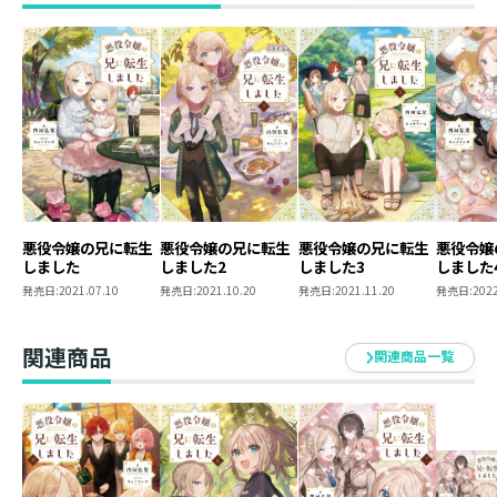
ちと領城の一室で知恵を絞っていた。王妃と共に領地に
やってきた“謎の赤ちゃん”が、
このままでは実の母親と引き離されてしまうというの
だ。
赤子の幸せを願う妹たちの手前、兄として大人たちの横
暴を見過ごすことはできない。
だが、その出生には王家の秘密が絡んでいるらしく、
誘拐を目論む賊に城を襲撃されてしまい.......!?
「お兄様、この子を守りましょう！」
「子守りのベテランである僕に、任せなさい！」
悪役令嬢の兄に転生
悪役令嬢の兄に転生
悪役令嬢の兄に転生
悪役令嬢
しました
しました2
しました3
しました
夏休み最終日までに、力を合わせて宿題（フラグ駆除）
発売日:
2021.07.10
発売日:
2021.10.20
発売日:
2021.11.20
発売日:
2022
総仕上げへ！
兄が妹の破滅回避に挑む、フルラブ・ファンタジー第４
巻！
関連商品
関連商品一覧
著者について
●内河弘児（Hiroko Uchikawa)
本作でデビュー