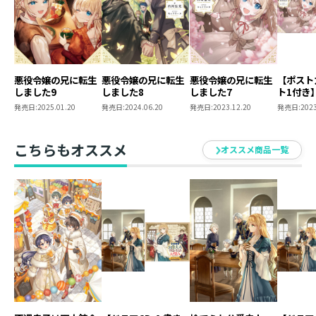
なんと、コミック一巻も同時発売ですよ。
出版社が違うのに両社で色々と調整してくださって、本
当にありがたいことです。
小説と漫画では表現できることが違いますから、
小説を読んで漫画を読んでまた小説を読むことでより深
悪役令嬢の兄に転生
悪役令嬢の兄に転生
悪役令嬢の兄に転生
【ポスト
くあにてん世界を堪能できるのではないかと思います。
しました9
しました8
しました7
ト1付き
の兄に転
発売日:
2025.01.20
発売日:
2024.06.20
発売日:
2023.12.20
発売日:
2023
キャナリーヌ先生とよしまつめつ先生という個性の違う
7
方に描いていただくことで、
いろんなカインやディアーナが見られるので、本当にも
こちらもオススメ
オススメ商品一覧
う幸せです。
●イラスト：キャナリーヌ（Canarinu）
イラストを担当させていただいております、キャナリー
ヌです。
はやいものでもう4巻！ 巻数を重ねるごとに、
各登場人物たちの成長を感じられてとても嬉しい気持ち
になります。
みんなかわいくて、でもちゃんと成長していて、