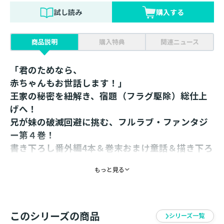
試し読み
購入する
商品説明
購入特典
関連ニュース
「君のためなら、
赤ちゃんもお世話します！」
王家の秘密を紐解き、宿題（フラグ駆除）総仕上
げへ！
兄が妹の破滅回避に挑む、フルラブ・ファンタジ
ー第４巻！
書き下ろし番外編4本＆巻末おまけ童話＆描き下ろ
し漫画を豪華収録！
もっと見る
【あらすじ】
「第二十回、母と子の幸せを考える会ぃ～！！」
夏休みで帰省中のカインは、妹・ディアーナ、従兄妹た
このシリーズの商品
シリーズ一覧