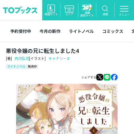
漫画
特設サイト
ストア
検索
メニュー
配信サイト
予約受付中
今月の新作
ライトノベル
コミックス
悪役令嬢の兄に転生しました4
[著]
内河弘児
[イラスト]
キャナリーヌ
ライトノベル
発売中
シェアする