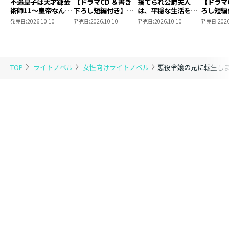
不遇皇子は天才錬金
【ドラマCD ＆書き
捨てられ公爵夫人
【ドラマ
思わず祖母の顔になってしまいますね。
術師11～皇帝なんて
下ろし短編付き】捨
は、平穏な生活をお
ろし短編
柄じゃないので弟妹
てられ公爵夫人は、
望みのようです5
られ公爵
それを描かせていただける幸せを噛み締めています。
発売日:
2026.10.10
発売日:
2026.10.10
発売日:
2026.10.10
発売日:
2026
を可愛がりたい～
平穏な生活をお望み
穏な生活
これからも楽しみです。
のようです5【著：
ようです
カレヤタミエ 直筆
サイン本】
TOP
ライトノベル
女性向けライトノベル
悪役令嬢の兄に転生しま