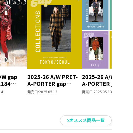
/W gap
2025-26 A/W PRET-
2025-26 A/W PRET-
.184
A-PORTER gap
A-PORTER gap
LONDON
COLLECTIONS
COLLECTIONS 4冊
14
発売日:
2025.05.13
発売日:
2025.05.13
TOKYO / SEOUL
ット
オススメ商品一覧