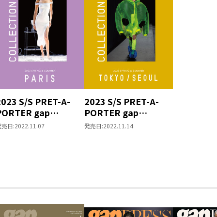
2023 S/S PRET-A-
2023 S/S PRET-A-
PORTER gap
PORTER gap
COLLECTIONS
COLLECTIONS
発売日:
2022.11.07
発売日:
2022.11.14
PARIS
TOKYO/SEOUL