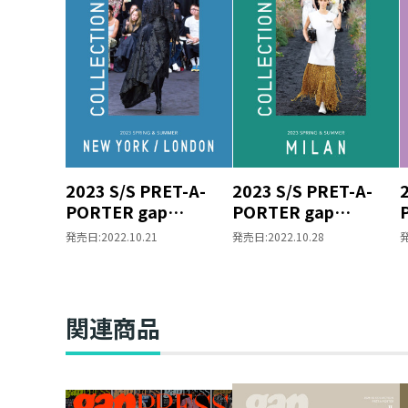
2023 S/S PRET-A-
2023 S/S PRET-A-
PORTER gap
PORTER gap
COLLECTIONS NEW
COLLECTIONS
発売日:
2022.10.21
発売日:
2022.10.28
YORK/LONDON
MILAN
関連商品