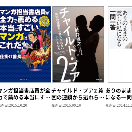
マンガ担当書店員が全
チャイルド・プア2 貧
ありのまま
力で薦める本当にすご
困の連鎖から逃れられ
になる一問
いマンガはこれだ！
ない子どもたち
発売日:
2015.10.20
発売日:
2015.09.10
発売日:
2014.11.