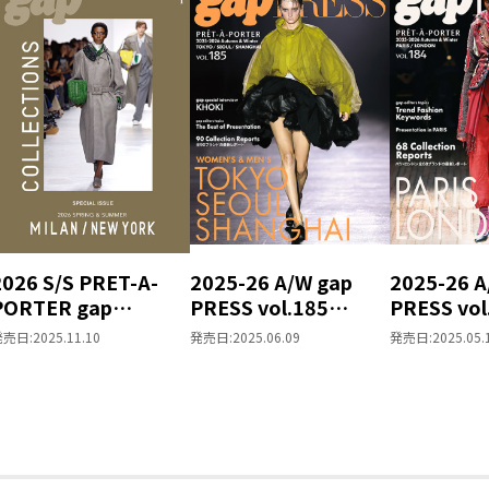
2026 S/S PRET-A-
2025-26 A/W gap
2025-26 A
PORTER gap
PRESS vol.185
PRESS vol
COLLECTIONS
TOKYO / SEOUL /
PARIS / 
発売日:
2025.11.10
発売日:
2025.06.09
発売日:
2025.05.
MILAN / NEW YORK
SHANGHAI
SPECIAL ISSUE