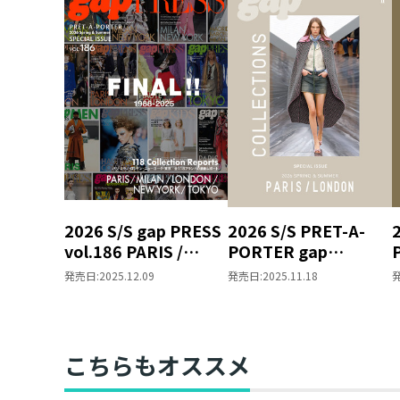
2026 S/S gap PRESS
2026 S/S PRET-A-
vol.186 PARIS /
PORTER gap
MILAN / LONDON /
COLLECTIONS
発売日:
2025.12.09
発売日:
2025.11.18
NEW YORK / TOKYO
PARIS / LONDON
SPECIAL ISSUE
SPECIAL ISSUE
こちらもオススメ