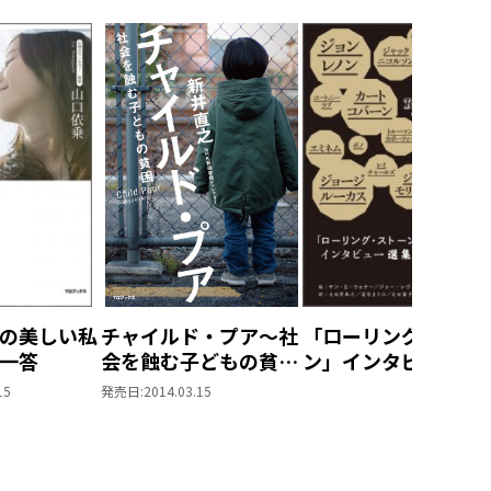
の美しい私
チャイルド・プア～社
「ローリング・スト
一答
会を蝕む子どもの貧困
ン」インタビュー選
～
集 世界を変えた40
15
発売日:
2014.03.15
人の言葉