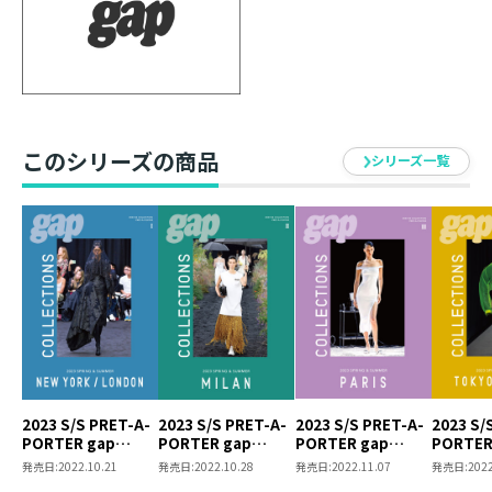
【内容】
年2回、世界各都市で開催される最も華麗なるファッシ
ョンの祭典プレタポルテ・コレクションを徹底取材。ニ
ューヨーク・ロンドン・ミラノ・パリ・ソウル・東京で
このシリーズの商品
シリーズ一覧
発表された注目ブランドの最新コレクションを一挙掲載
し、世界に発信します。驚異の情報量とクオリティの高
いビジュアルで、気鋭のクリエイターたちの感性をあま
すところなく再現！ 最先端のクリエィティビティを披露
するとともに、ブランドの軌跡やモードを知る手がかり
として、ファッションの歴史と未来に貢献するコレクシ
ョン情報誌です。
2023 S/S PRET-A-
2023 S/S PRET-A-
2023 S/S PRET-A-
2023 S/
PORTER gap
PORTER gap
PORTER gap
PORTER
COLLECTIONS
COLLECTIONS
COLLECTIONS
COLLEC
発売日:
2022.10.21
発売日:
2022.10.28
発売日:
2022.11.07
発売日:
2022
NEW
MILAN
PARIS
TOKYO/