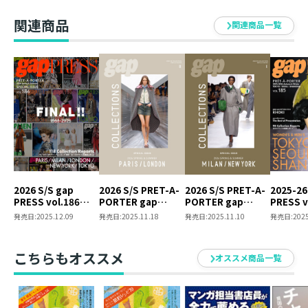
YORK/LONDON
関連商品
関連商品一覧
2026 S/S gap
2026 S/S PRET-A-
2026 S/S PRET-A-
2025-26
PRESS vol.186
PORTER gap
PORTER gap
PRESS v
PARIS / MILAN /
COLLECTIONS
COLLECTIONS
TOKYO /
発売日:
2025.12.09
発売日:
2025.11.18
発売日:
2025.11.10
発売日:
2025
LONDON / NEW
PARIS / LONDON
MILAN / NEW YORK
SHANGH
YORK / TOKYO
SPECIAL ISSUE
SPECIAL ISSUE
SPECIAL ISSUE
こちらもオススメ
オススメ商品一覧