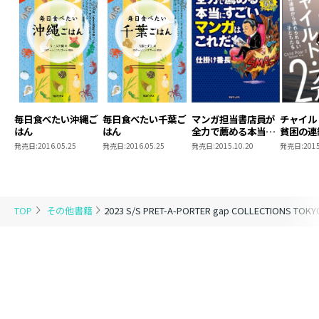
毎日食べたい沖縄ご
毎日食べたい千葉ご
マンガ担当書店員が
チャイル
はん
はん
全力で薦める本当に
貧困の連
すごいマンガはこれ
られない
発売日:
2016.05.25
発売日:
2016.05.25
発売日:
2015.10.20
発売日:
2015
だ！
TOP
その他書籍
2023 S/S PRET-A-PORTER gap COLLECTIONS TOK