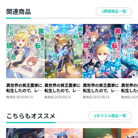
@COMIC 第1巻
@COMIC 第2巻
@COMIC 第3巻
@COMI
関連商品
関連商品一覧
異世界の貧乏農家に
異世界の貧乏農家に
異世界の貧乏農家に
異世界の
転生したので、レン
転生したので、レン
転生したので、レン
転生した
ガを作って城を建て
ガを作って城を建て
ガを作って城を建て
ガを作っ
発売日:
2026.06.15
発売日:
2026.06.15
発売日:
2025.08.15
発売日:
2025
ることにしました
ることにしました9
ることにしました
ることに
@COMIC 第8巻
@COMIC 第7巻
こちらもオススメ
オススメ商品一覧