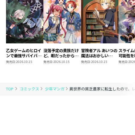
乙女ゲームのヒロイ
没落予定の貴族だけ
冒険者アル あいつの
スライム
ンで最強サバイバル
ど、暇だったから魔
魔法はおかしい
可能性を
@COMIC 第9巻
法を極めてみた
@COMIC 第5巻
～２回目
発売日:
2026.10.15
発売日:
2026.10.15
発売日:
2026.10.15
発売日:
2026
@COMIC 第13巻
ゃんとス
き合いま
@COMI
TOP
コミックス
少年マンガ
異世界の貧乏農家に転生したので、レン