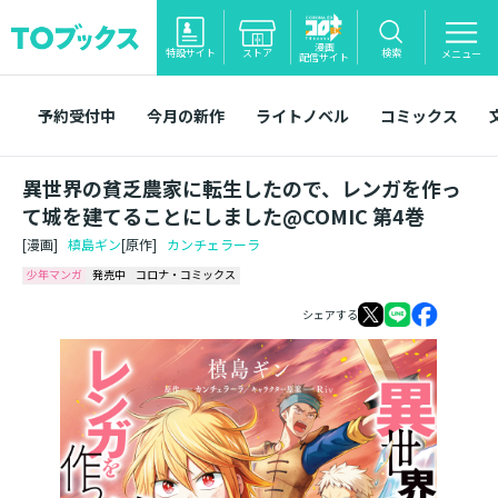
漫画
特設サイト
ストア
検索
メニュー
配信サイト
予約受付中
今月の新作
ライトノベル
コミックス
異世界の貧乏農家に転生したので、レンガを作っ
て城を建てることにしました@COMIC 第4巻
[漫画]
槙島ギン
[原作]
カンチェラーラ
少年マンガ
発売中
コロナ・コミックス
シェアする