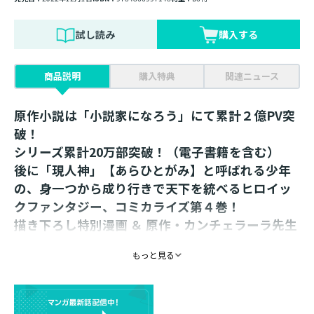
試し読み
購入する
商品説明
購入特典
関連ニュース
原作小説は「小説家になろう」にて累計２億PV突
破！
シリーズ累計20万部突破！（電子書籍を含む）
後に「現人神」【あらひとがみ】と呼ばれる少年
の、身一つから成り行きで天下を統べるヒロイッ
クファンタジー、コミカライズ第４巻！
描き下ろし特別漫画 ＆ 原作・カンチェラーラ先生
による書き下ろし小説をW収録！
もっと見る
「あんたは俺の作戦にハマったのさ！」
バルガスが仲間になり、陣を取り装備を揃えフォンター