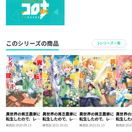
ナ軍との戦いに備えるアルスたち。
大きな戦力差を前に奇襲作戦に出る彼らの前に、フォン
ターナ家・家宰レイモンドが立ちはだかる。
身体強化を駆使しながら剣を振るうアルスと、氷魔法で
応戦するレイモンド。
ついにふたりの因縁に決着がつく！
このシリーズの商品
シリーズ一覧
異世界の貧乏農家に
異世界の貧乏農家に
異世界の貧乏農家に
異世界の
転生したので、レン
転生したので、レン
転生したので、レン
転生した
ガを作って城を建て
ガを作って城を建て
ガを作って城を建て
ガを作っ
発売日:
2020.09.15
発売日:
2021.05.01
発売日:
2022.01.15
発売日:
2022
ることにしました
ることにしました
ることにしました
ることに