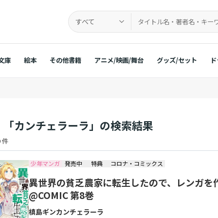
すべて
文庫
絵本
その他書籍
アニメ/映画/舞台
グッズ/セット
ド
：「カンチェラーラ」の検索結果
 件
少年マンガ
発売中
特典
コロナ・コミックス
異世界の貧乏農家に転生したので、レンガを
@COMIC 第8巻
槙島ギン
カンチェラーラ