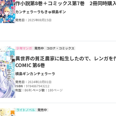
作小説第8巻＋コミックス第7巻 2冊同時購
カンチェラーラ
もきゅ
槙島ギン
発売日：
2025年08月15日
少年マンガ
発売中
コロナ・コミックス
異世界の貧乏農家に転生したので、レンガを
COMIC 第6巻
槙島ギン
カンチェラーラ
発売日：
2024年10月01日
ISBN：
9784867943212
判型：
B6判
ページ数：
180ページ
ライトノベル
発売中