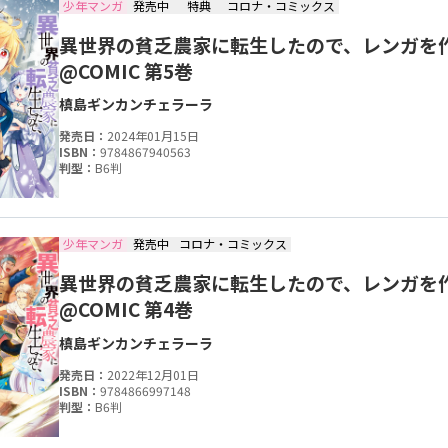
少年マンガ
発売中
特典
コロナ・コミックス
異世界の貧乏農家に転生したので、レンガを
@COMIC 第5巻
槙島ギン
カンチェラーラ
発売日：
2024年01月15日
ISBN：
9784867940563
判型：
B6判
少年マンガ
発売中
コロナ・コミックス
異世界の貧乏農家に転生したので、レンガを
@COMIC 第4巻
槙島ギン
カンチェラーラ
発売日：
2022年12月01日
ISBN：
9784866997148
判型：
B6判