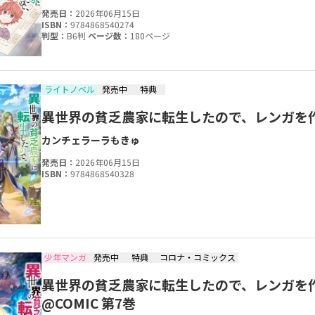
発売日：
2026年06月15日
ISBN：
9784868540274
判型：
B6判
ページ数：
180ページ
ライトノベル
発売中
特典
異世界の貧乏農家に転生したので、レンガを
カンチェラーラ
もきゅ
発売日：
2026年06月15日
ISBN：
9784868540328
少年マンガ
発売中
特典
コロナ・コミックス
異世界の貧乏農家に転生したので、レンガを
@COMIC 第7巻