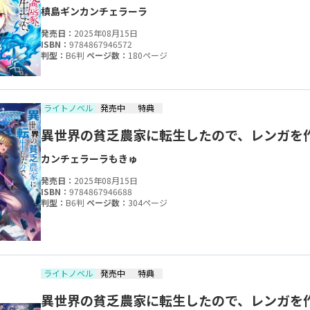
槙島ギン
カンチェラーラ
発売日：
2025年08月15日
ISBN：
9784867946572
判型：
B6判
ページ数：
180ページ
ライトノベル
発売中
特典
異世界の貧乏農家に転生したので、レンガを
カンチェラーラ
もきゅ
発売日：
2025年08月15日
ISBN：
9784867946688
判型：
B6判
ページ数：
304ページ
ライトノベル
発売中
特典
異世界の貧乏農家に転生したので、レンガを