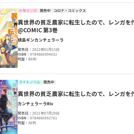
少年マンガ
発売中
コロナ・コミックス
異世界の貧乏農家に転生したので、レンガを
@COMIC 第3巻
槙島ギン
カンチェラーラ
発売日：
2022年01月15日
ISBN：
9784866994031
判型：
B6判
ライトノベル
発売中
異世界の貧乏農家に転生したので、レンガを
カンチェラーラ
Riv
発売日：
2021年07月20日
ISBN：
9784866992761
判型：
A6判