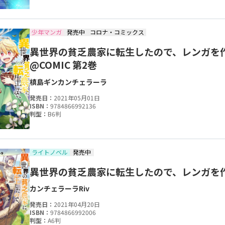
少年マンガ
発売中
コロナ・コミックス
異世界の貧乏農家に転生したので、レンガを
@COMIC 第2巻
槙島ギン
カンチェラーラ
発売日：
2021年05月01日
ISBN：
9784866992136
判型：
B6判
ライトノベル
発売中
異世界の貧乏農家に転生したので、レンガを
カンチェラーラ
Riv
発売日：
2021年04月20日
ISBN：
9784866992006
判型：
A6判