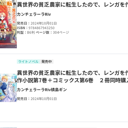
異世界の貧乏農家に転生したので、レンガを
カンチェラーラ
Riv
発売日：
2024年10月01日
ISBN：
9784867943250
判型：
B6判
ページ数：
304ページ
ライトノベル
発売中
異世界の貧乏農家に転生したので、レンガを
作小説第7巻＋コミックス第6巻 ２冊同時購
カンチェラーラ
Riv
槙島ギン
発売日：
2024年10月01日