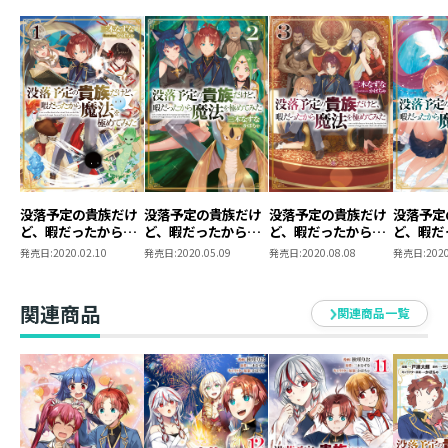
魂を変化させる「死霊魔法」まで興味を持ち、「死」を
恐れぬ彼へ周りの神竜たちが畏怖を覚えるほどに。
かたや、リアムたち魔物の国への警戒を強めたパルタ公
国が神竜たちを消そうと動き出す！
古の必殺魔法「ドラゴンスレイヤー」が放たれて……!?
「死」を撥ね退けて、魔力（ちから）を手に入れろ！
最強貴族による自由気ままな魔法ファンタジー第6弾！
没落予定の貴族だけ
没落予定の貴族だけ
没落予定の貴族だけ
没落予定
ど、暇だったから魔
ど、暇だったから魔
ど、暇だったから魔
ど、暇だ
法を極めてみた１
法を極めてみた２
法を極めてみた３
法を極め
発売日:
2020.02.10
発売日:
2020.05.09
発売日:
2020.08.08
発売日:
2020
関連商品
関連商品一覧