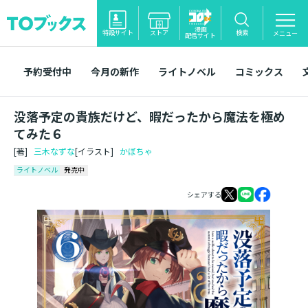
漫画
特設サイト
ストア
検索
メニュー
配信サイト
予約受付中
今月の新作
ライトノベル
コミックス
没落予定の貴族だけど、暇だったから魔法を極め
てみた６
[著]
三木なずな
[イラスト]
かぼちゃ
ライトノベル
発売中
シェアする