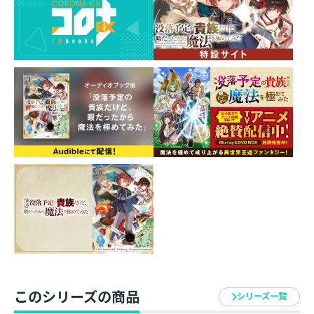
U-NEXT・アニメ放題では地上波1週間先行で配信
決定！
ほか、各配信サービスでも随時配信開始
【シリーズ累計75万部突破！（電子書籍含む）】
「魂の限界を超越しろ！」
「死」を撥ね退けて、魔力（ちから）を手に入れ
ろ！
最強貴族による自由気ままな魔法ファンタジー第6
弾！
三体の神竜を懐柔し、隣接諸国を震撼させた国王リア
ム。
世界征服にも王手がかかる状態だが、彼にはそれより解
決すべき問題があった。
魂の器を広げる新魔法「オーバーソウル」を魔力消費が
多すぎて、長時間使えなかったのだ！
このシリーズの商品
シリーズ一覧
凹むはずもないリアムは魔力の研究へとのめりこむ――。