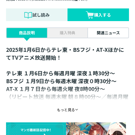
試し読み
購入する
商品説明
購入特典
関連ニュース
2025年1月6日からテレ東・BSフジ・AT-Xほかに
てTVアニメ放送開始！
テレ東 １月6日から毎週月曜 深夜１時30分～
BSフジ １月9日から毎週木曜 深夜０時30分～
AT-X １月７日から毎週火曜 夜8時00分～
（リピート放送 毎週木曜 朝８時00分～／毎週月曜
午後2時00分～）
もっと見る
※放送日時は予告なく変更となる場合がございま
す。