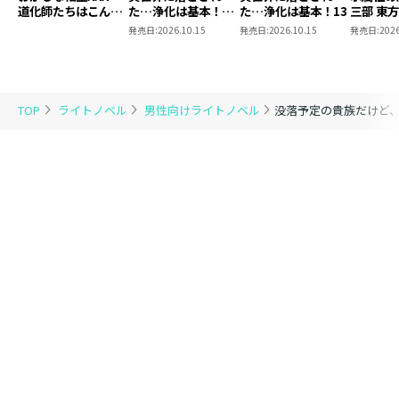
道化師たちはこんが
た…浄化は基本！
た…浄化は基本！13
三部 東
りと
13【ピッコマ限定
発売日:
2026.10.15
発売日:
2026.10.15
発売日:
2026
SS付き】
TOP
ライトノベル
男性向けライトノベル
没落予定の貴族だけど