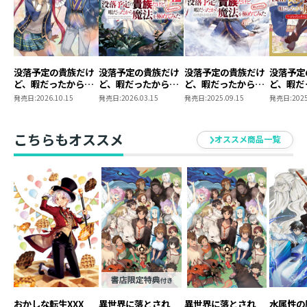
没落予定の貴族だけ
没落予定の貴族だけ
没落予定の貴族だけ
没落予定
ど、暇だったから魔
ど、暇だったから魔
ど、暇だったから魔
ど、暇だ
法を極めてみた
法を極めてみた
法を極めてみた＠
法を極め
発売日:
2026.10.15
発売日:
2026.03.15
発売日:
2025.09.15
発売日:
2025
@COMIC 第13巻
@COMIC 第12巻
COMIC 第11巻
ョディは
をお慕い
～
こちらもオススメ
オススメ商品一覧
おかしな転生XXX
異世界に落とされ
異世界に落とされ
水属性の