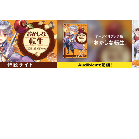
シリーズ累計100万部突破！（紙＋電子
大人気スイーツ・ファンタジーの序章に迫
古流望による書き下ろし短編付き！
ジャケットイラストは珠梨やすゆき描き
【内容】
「お菓子の国を作るんだ！」
ペイス誕生、魔法に盗賊退治、婚約……
ストリーとリコリスが、原作１巻・２巻
大人気スイーツ・ファンタジーの序章収
豪華声優陣にてお届けするドラマCD第２
【ドラマCD2出演】
ペイストリー：村瀬歩