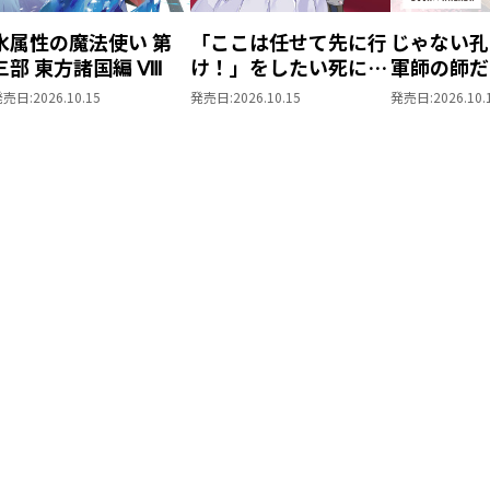
水属性の魔法使い 第
「ここは任せて先に行
じゃない孔
三部 東方諸国編 Ⅷ
け！」をしたい死にた
軍師の師だ
がりの望まぬ宇宙下剋
しても
発売日:
2026.10.15
発売日:
2026.10.15
発売日:
2026.10.
上6
5【BOOK
限定書き下
き】