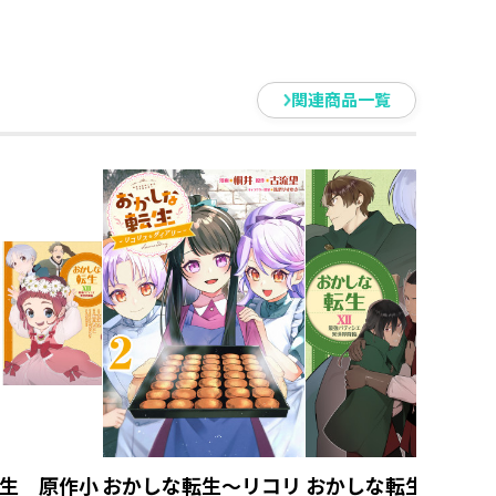
関連商品一覧
生 原作小
おかしな転生～リコリ
おかしな転生XII 最強