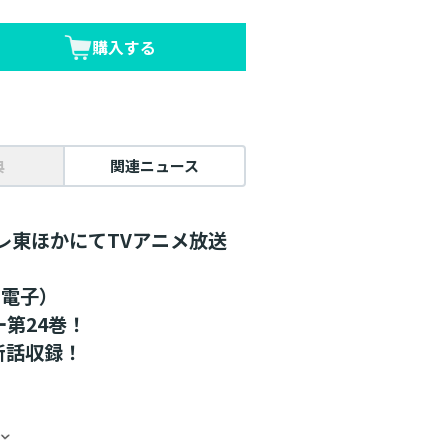
購入する
典
関連ニュース
テレ東ほかにてTVアニメ放送
＋電子）
第24巻！
新話収録！