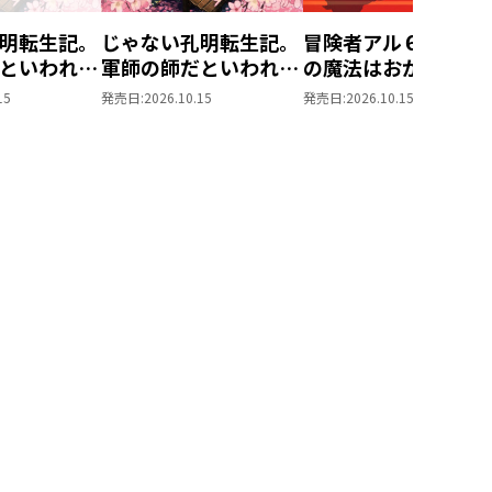
明転生記。
じゃない孔明転生記。
冒険者アル６ あいつ
といわれま
軍師の師だといわれま
の魔法はおかしい
しても5
15
発売日:
2026.10.15
発売日:
2026.10.15
☆WALKER
ろしSS付