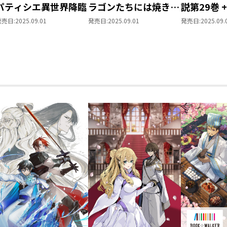
パティシエ異世界降臨
ラゴンたちには焼きた
説第29巻 
てを
ス第13巻
発売日:
2025.09.01
発売日:
2025.09.01
発売日:
2025.09.
入セット【
き】