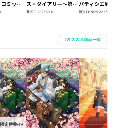
+ コミック
ス・ダイアリー～第2
パティシエ異世界降
 2冊同時購
巻
01
発売日:
2025.09.01
発売日:
2025.02.15
特典SS付
オススメ商品一覧