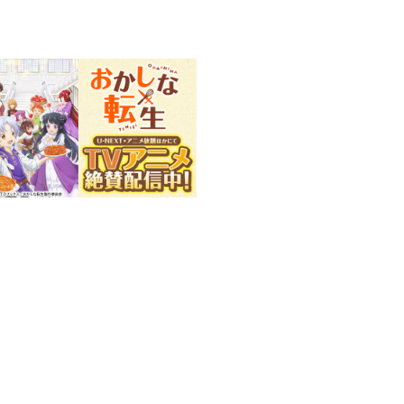
）
るドラマCD第２弾！
下ろし！
そして、もちろんお菓子！ ペイ
の名場面を振り返る！
録！
弾！