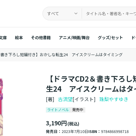
すべて
文庫
絵本
その他書籍
アニメ/映画/舞台
グッズ/セット
ド
＆書き下ろし短編付き】おかしな転生24 アイスクリームはタイミング
【ドラマCD2＆書き下ろ
生24 アイスクリームはタ
[著]
古流望
[イラスト]
珠梨やすゆき
ライトノベル
発売中
3,190円
(税込)
発売日：
2023年7月10日
ISBN：
9784866998718