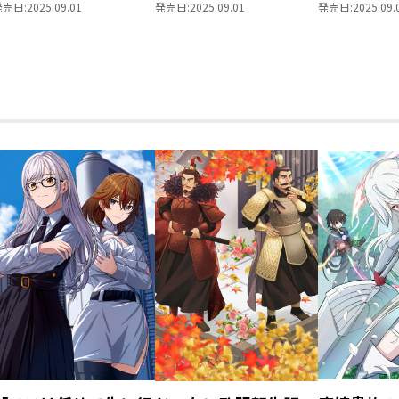
てを
ス第13巻
発売日:
2025.09.01
発売日:
2025.09.01
発売日:
2025.09.
入セット【
き】