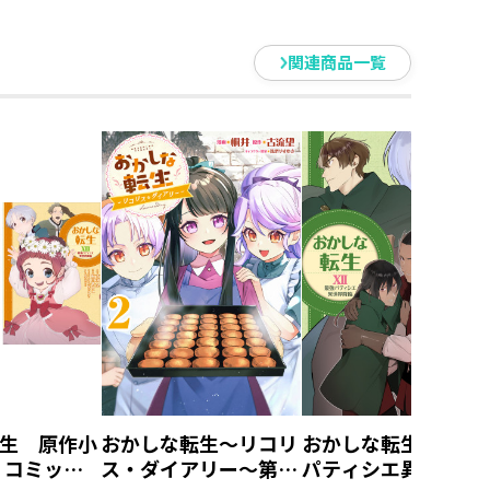
関連商品一覧
生 原作小
おかしな転生～リコリ
おかしな転生XII 最強
+ コミック
ス・ダイアリー～第2
パティシエ異世界降