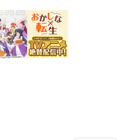
信決定！
信開始！
＋電子）
ーのスピンオフ漫画が登場！
ン領。
、大好きな婚約者ペイス君のお菓
訪ねてきたようですよ。
始まります！