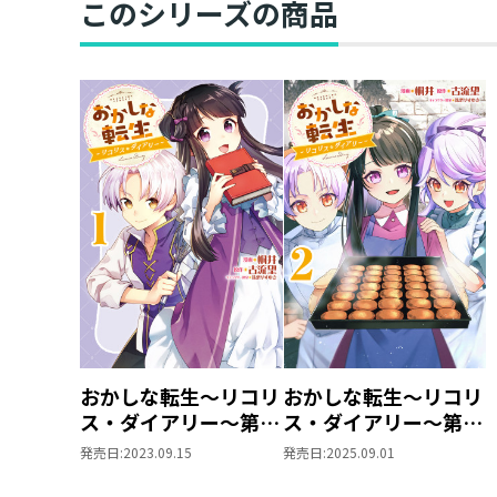
このシリーズの商品
おかしな転生～リコリ
おかしな転生～リコリ
ス・ダイアリー～第1
ス・ダイアリー～第2
巻
巻
発売日:
2023.09.15
発売日:
2025.09.01