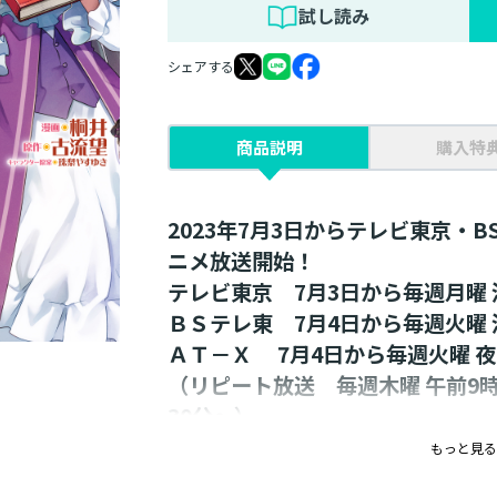
試し読み
シェアする
商品説明
購入特
2023年7月3日からテレビ東京・B
ニメ放送開始！
テレビ東京 7月3日から毎週月曜 
ＢＳテレ東 7月4日から毎週火曜 
ＡＴ－Ｘ 7月4日から毎週火曜 夜 
（リピート放送 毎週木曜 午前9時
30分～）
ほか全国の放送局でも随時放送開
もっと見る
※放送日時は予告なく変更となる