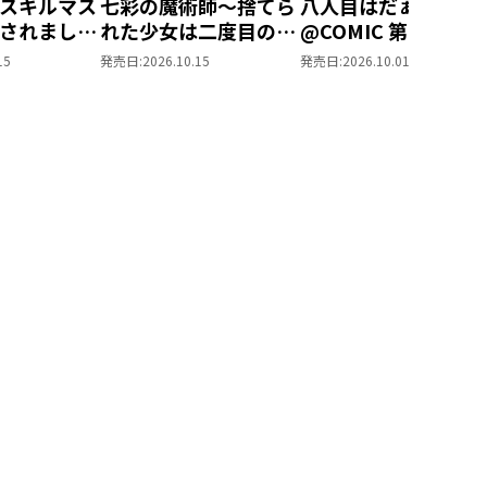
スキルマス
七彩の魔術師～捨てら
八人目はだぁれ？
されました
れた少女は二度目の人
@COMIC 第1巻
ル創造』で
生を妖精と歩む～
15
発売日:
2026.10.15
発売日:
2026.10.01
なりまし
@COMIC 第1巻
OMIC 第1