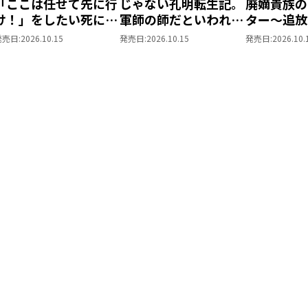
「ここは任せて先に行
じゃない孔明転生記。
廃嫡貴族の
け！」をしたい死にた
軍師の師だといわれま
ター～追放
がりの望まぬ宇宙下剋
しても@COMIC 第3巻
が、『スキ
発売日:
2026.10.15
発売日:
2026.10.15
発売日:
2026.10.
上@COMIC 第4巻
世界最強に
た！？～@C
巻