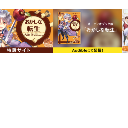
U-NEXT・アニメ放題でも最速配
ほか各種配信サービスでも随時配
シリーズ累計120万部突破！（紙
大人気王道スイーツ・ファンタジ
【あらすじ】
毎日穏やかな時が流れているモルテール
遠き地から嫁ぎに来たリコリスちゃんは
子作りのお手伝いをがんばっています。
おやおや、そんなふたりを今日も誰かが
リコリスちゃんのおかしで素敵なお話、