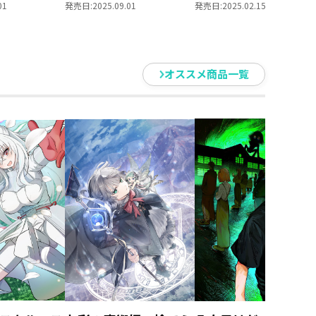
 2冊同時購
巻
01
発売日:
2025.09.01
発売日:
2025.02.15
特典SS付
オススメ商品一覧