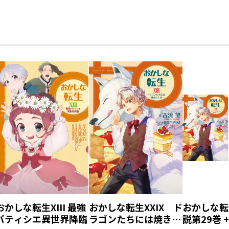
おかしな転生XIII 最強
おかしな転生XXIX ド
おかしな転
パティシエ異世界降臨
ラゴンたちには焼きた
説第29巻 