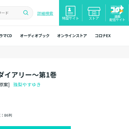
詳細検索
漫画
特設サイト
ストア
配信サイト
ラマCD
オーディオブック
オンラインストア
コロナEX
ダイアリー～第1巻
ー原案]
珠梨やすゆき
型：
B6判