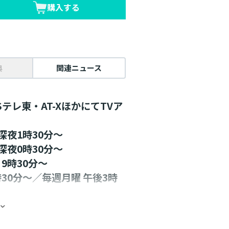
購入する
典
関連ニュース
Sテレ東・AT-XほかにてTVア
深夜1時30分～
深夜0時30分～
9時30分～
30分～／毎週月曜 午後3時
始！詳細は公式HPにて。
場合がございます。