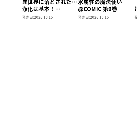
異世界に落とされた…
水属性の魔法使い
浄化は基本！
@COMIC 第9巻
@COMIC 第7巻
発売日:
2026.10.15
発売日:
2026.10.15