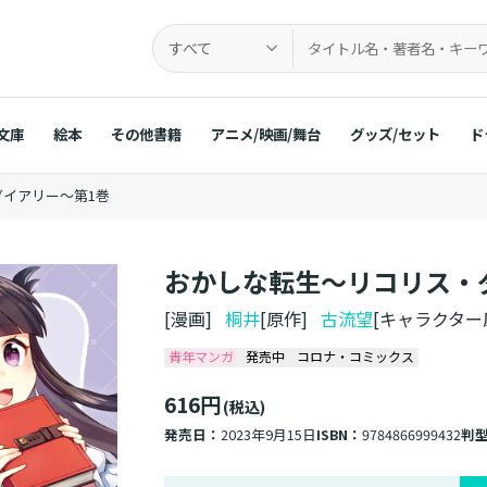
すべて
文庫
絵本
その他書籍
アニメ/映画/舞台
グッズ/セット
ド
イアリー～第1巻
おかしな転生～リコリス・
[漫画]
桐井
[原作]
古流望
[キャラクタ
青年マンガ
発売中
コロナ・コミックス
616円
(税込)
発売日：
2023年9月15日
ISBN：
9784866999432
判