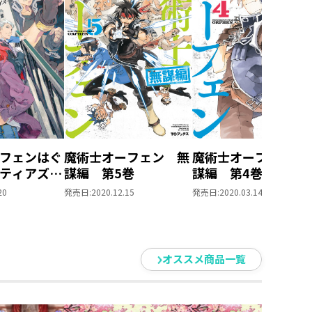
フェンはぐ
魔術士オーフェン 無
魔術士オーフェン 
ティアズ・
謀編 第5巻
謀編 第4巻
20
発売日:
2020.12.15
発売日:
2020.03.14
オススメ商品一覧