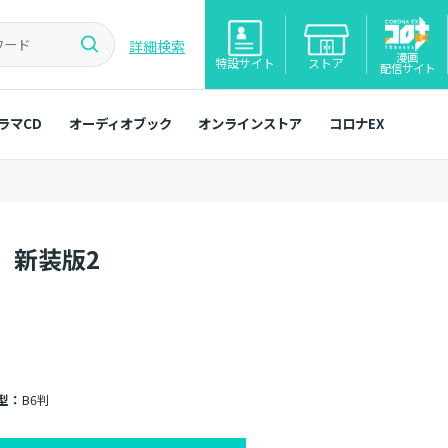
詳細検索
漫画
特設サイト
ストア
配信サイト
ラマCD
オーディオブック
オンラインストア
コロナEX
 新装版2
型：
B6判