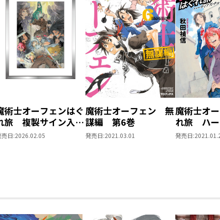
魔術士オーフェンはぐ
魔術士オーフェン 無
魔術士オー
れ旅 複製サイン入り
謀編 第6巻
れ旅 ハー
複製原画
チョイス
発売日:
2026.02.05
発売日:
2021.03.01
発売日:
2021.01.