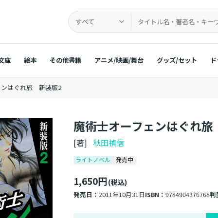
すべて
文庫
絵本
その他書籍
アニメ/映画/舞台
グッズ/セット
ド
ェンはぐれ旅 新装版2
魔術士オーフェンはぐれ旅
[著]
秋田禎信
ライトノベル
発売中
1,650円
(税込)
発売日：
2011年10月31日
ISBN：
9784904376768
判