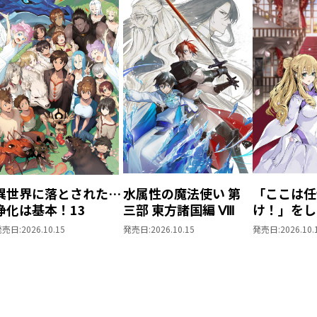
異世界に落とされた…
水属性の魔法使い 第
「ここは任
浄化は基本！13
三部 東方諸国編 Ⅷ
け！」をし
がりの望ま
発売日:
2026.10.15
発売日:
2026.10.15
発売日:
2026.10.
上6