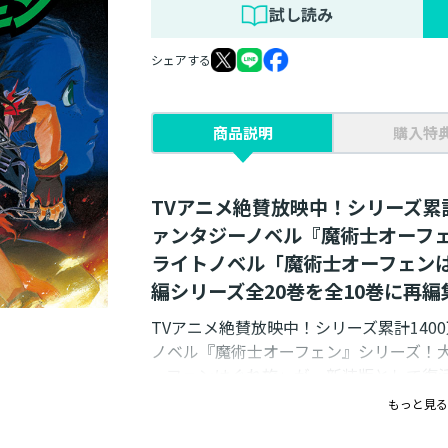
試し読み
シェアする
商品説明
購入特
TVアニメ絶賛放映中！シリーズ累
ァンタジーノベル『魔術士オーフ
ライトノベル「魔術士オーフェンは
編シリーズ全20巻を全10巻に再編
TVアニメ絶賛放映中！シリーズ累計14
ノベル『魔術士オーフェン』シリーズ！
ーフェンはぐれ旅」が、新装版として復
【収録作品】
もっと見る
『我が胸で眠れ亡霊』―オーフェンは自
から依頼を受ける。狂気の魔術士によっ