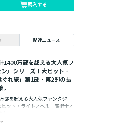
購入する
典
関連ニュース
計1400万部を超える大人気フ
ェン』シリーズ！大ヒット・
ぐれ旅」第1部・第2部の長
集。
00万部を超える大人気ファンタジー
大ヒット・ライトノベル「魔術士オ
活！
らを襲った女暗殺者・ヒリエッタ
て怪物に変えられてしまった恋人を