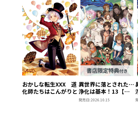
おかしな転生XXX 道
異世界に落とされた…
化師たちはこんがりと
浄化は基本！13【ピ
ッコマ限定SS付き】
発売日:
2026.10.15