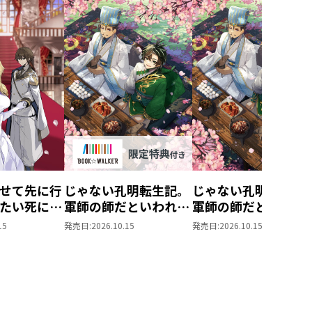
せて先に行
じゃない孔明転生記。
じゃない孔明転生記
たい死にた
軍師の師だといわれま
軍師の師だといわれ
ぬ宇宙下剋
しても
しても5
15
発売日:
2026.10.15
発売日:
2026.10.15
5【BOOK☆WALKER
限定書き下ろしSS付
き】