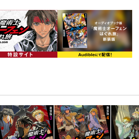
殺して欲しいと。それができるのは天才
だけなのだと。『我が森に集え狼』―フ
たちは、「暗黒魔術」を使うディープ・
術士と対抗する「死の教師」サルア・ソ
の旅は次第に過酷さを帯びていく。