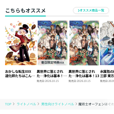
こちらもオススメ
オススメ商品一覧
おかしな転生XXX
異世界に落とされ
異世界に落とされ
水属性の
道化師たちはこんが
た…浄化は基本！
た…浄化は基本！13
三部 東
りと
13【ピッコマ限定
発売日:
2026.10.15
発売日:
2026.10.15
発売日:
2026
SS付き】
TOP
ライトノベル
男性向けライトノベル
魔術士オーフェンはぐれ