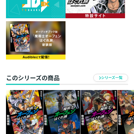
ェンとまったく同じ姿と能力を有していた(「我が過去を
消せ暗殺者」)。“牙の塔”に逗留するオーフェンとマジク
は、神の歴史書である“ブラウニング家の世界書”を手に
入れる。それを狙う暗殺専門の術者・カーレンとハイド
ラントが現れ、思い出の地を舞台に過酷な魔術闘争が始
まる(「我が塔に来たれ後継者」)。過去からの刺客が、
現在を強襲する。
このシリーズの商品
シリーズ一覧