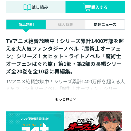
試し読み
購入する
商品説明
購入特典
関連ニュース
TVアニメ絶賛放映中！シリーズ累計1400万部を超
える大人気ファンタジーノベル『魔術士オーフェ
ン』シリーズ！大ヒット・ライトノベル「魔術士
オーフェンはぐれ旅」第1部・第2部の長編シリー
ズ全20巻を全10巻に再編集。
TVアニメ絶賛放映中！シリーズ累計1400万部を超える大
人気ファンタジーノベル『魔術士オーフェン』シリー
ズ！大ヒット・ライトノベル「魔術士オーフェンはぐれ
もっと見る
旅」が、新装版として復活！
【収録作品】
かつての同窓生・レティシャに招かれて故郷である“牙の
塔”に帰ったオーフェン。その前に現れた凄腕の暗殺者
は、かつて天才術士と呼ばれたキリランシェロ=オーフ