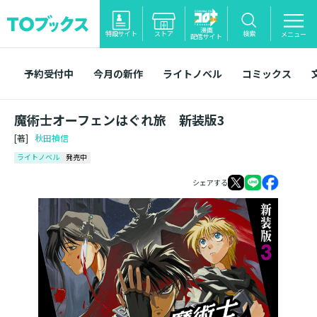
漫画
特設サイト
ストア
検索
メニュー
配信サイト
予約受付中
今月の新作
ライトノベル
コミックス
魔術士オーフェンはぐれ旅 新装版3
[著]
秋田禎信
ライトノベル
発売中
シェアする