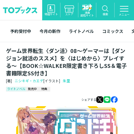
漫画
特設サイト
ストア
検索
メニュー
配信サイト
予約受付中
今月の新作
ライトノベル
コミックス
ゲーム世界転生〈ダン活〉08～ゲーマーは【ダン
ジョン就活のススメ】を〈はじめから〉プレイす
る～【BOOK☆WALKER限定書き下ろしSS＆電子
書籍限定SS付き】
[著]
ニシキギ・カエデ
[イラスト]
朱里
ライトノベル
発売中
特典
シェアする