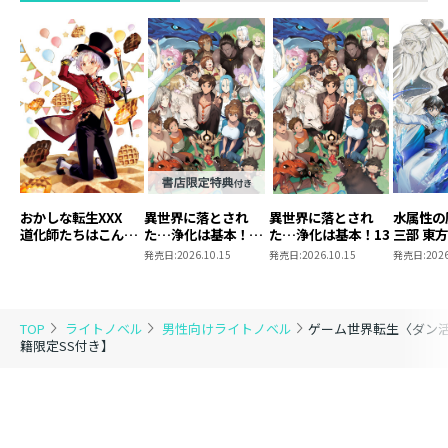
おかしな転生XXX
異世界に落とされ
異世界に落とされ
水属性の
道化師たちはこんが
た…浄化は基本！
た…浄化は基本！13
三部 東
りと
13【ピッコマ限定
発売日:
2026.10.15
発売日:
2026.10.15
発売日:
2026
SS付き】
TOP
ライトノベル
男性向けライトノベル
ゲーム世界転生〈ダン活
籍限定SS付き】