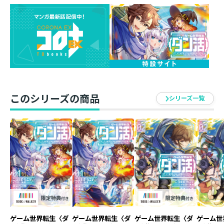
ド】を創立したゲーマーPN・ゼフィルス。大盛況の面接
を経て、新メンバーを迎えることになったものの……残
りのダンジョン週間を逃したら昇格は3か月も先になって
しまう！ 昇格条件クリアのため、目指すは中級中位ダ
ンジョン３つの攻略。早速〈孤高の小猫ダンジョン〉に
突撃するもそこではかわいすぎる猫型モンスターたちが
待ち構えていた⁉ メロメロにされるがまま攻撃できな
いまさかのピンチの中、見た目と裏腹に強い〈チャミセ
このシリーズの商品
ン〉や〈ワイルドニャー〉が挟み撃ちで襲いかかり――？
シリーズ一覧
「背中は預けるわ――こっちの猫【モンスター】は任せなさ
い！」
仲間を増やして、強ジョブ・お宝・超ゲット！ ダンジ
ョン攻略ファンタジー第８巻！
ニシキギ・カエデ
自然大好き、ゲーム大好き人。
猫も大好きで最近〈幸猫様〉似のぬいぐるみを買おうか
悩み中。
ゲーム世界転生〈ダ
ゲーム世界転生〈ダ
ゲーム世界転生〈ダ
ゲーム世