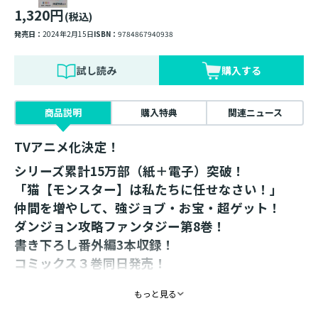
1,320円
(税込)
発売日：
2024年2月15日
ISBN：
9784867940938
試し読み
購入する
商品説明
購入特典
関連ニュース
TVアニメ化決定！
シリーズ累計15万部（紙＋電子）突破！
「猫【モンスター】は私たちに任せなさい！」
仲間を増やして、強ジョブ・お宝・超ゲット！
ダンジョン攻略ファンタジー第8巻！
書き下ろし番外編3本収録！
コミックス３巻同日発売！
「人材を集めるぞ！」
もっと見る
〈エデン〉のDランク昇格を見越して下部組織【ギル