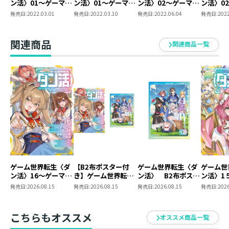
ン活〉01～ゲーマー
ン活〉01～ゲーマー
ン活〉02～ゲーマー
ン活〉0
ゲームの世界に入って猫と一緒に冒険してみたいこの
は【ダンジョン就活
は【ダンジョン就活
は【ダンジョン就活
は【ダン
発売日:
2022.03.01
発売日:
2022.03.10
発売日:
2022.06.04
発売日:
2022
頃。
のススメ】を〈はじ
のススメ】を〈はじ
のススメ】を〈はじ
のススメ
めから〉プレイする
めから〉プレイする
めから〉プレイする
めから〉
最近は〈ダン活〉タペストリーを眺めるのが楽しみ。
～
～
～
～
関連商品
関連商品一覧
【BOOK☆WALKER
【BOOK☆WALKER
限定書き下ろしSS＆
限定書き下ろしSS＆
電子書籍限定SS付
電子書籍限定SS付
き】
き】
ゲーム世界転生〈ダ
【B2布ポスター付
ゲーム世界転生〈ダ
ゲーム世
ン活〉16～ゲーマー
き】ゲーム世界転生
ン活〉 B2布ポスタ
ン活〉1
は【ダンジョン就活
〈ダン活〉16～ゲー
ー
ーは【ダ
発売日:
2026.08.15
発売日:
2026.08.15
発売日:
2026.08.15
発売日:
2026
のススメ】を〈はじ
マーは【ダンジョン
活のスス
めから〉プレイする
就活のススメ】を
じめから
～
〈はじめから〉プレ
る～
こちらもオススメ
オススメ商品一覧
イする～