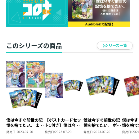
村の子たちと雪景色の中を遊び回り、摩訶不思議なお正
月にも大喜び。
だが、村の外から聞こえてきた謎の声によって、親友の
明良が突然いなくなるという騒動が発生！
どうやら精霊のなり損ないに魅入られてしまったらし
い。
このシリーズの商品
シリーズ一覧
まさかの事態に皆が右往左往する中、“このままだとアキ
ちゃんが消えちゃう！”という直感に突き動かされ、空は
フクちゃんに乗って駆け出していく……！
親友を救うため、勇気を振り絞れ！
臆病少年の命がけ（？）ほのぼのファンタジー第四弾！
■ポストカードセット情報
ポストカードセット購入者限定特典！星畑旭先生書き下
ろしSS付き！
僕は今すぐ前世の記
【ポストカードセッ
僕は今すぐ前世の記
僕は今す
原作イラストを使用した5枚1組のポストカードセット！
憶を捨てたい。 まと
ト1付き】僕は今す
憶を捨てたい。 ポス
憶を捨て
め買いセット（原作
ぐ前世の記憶を捨て
トカードセット1
トカード
スズキイオリ先生の描き下ろしイラスト付き！
発売日:
2023.07.20
発売日:
2023.07.20
発売日:
2023.07.20
発売日:
2024
小説第4巻＋コミッ
たい。4