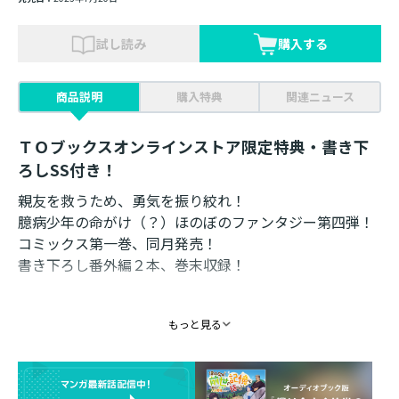
試し読み
購入する
商品説明
購入特典
関連ニュース
ＴＯブックスオンラインストア限定特典・書き下
ろしSS付き！
親友を救うため、勇気を振り絞れ！
臆病少年の命がけ（？）ほのぼのファンタジー第四弾！
コミックス第一巻、同月発売！
書き下ろし番外編２本、巻末収録！
「カマクラ作ろうよ！」
もっと見る
田舎(魔境)に来て初めての冬が到来！ 叫んで逃げる冬
野菜の収穫や味噌造りなど、楽しい事も盛りだくさ
ん！
初雪による祖母(雪乃)の変化などに驚きながらも、空は