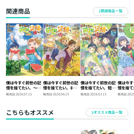
クス第1巻＋ポスト
カードセット1）
ポストカードイラスト
関連商品
関連商品一覧
１）１巻カバー
２）１巻口絵
３）２巻カバー
４）２巻口絵
５）描き下ろし
■著者紹介
星畑旭（ホシハタ アサヒ）
雪国の住人なので、この巻は子供の頃に楽しかった冬の
遊びなどを思い出しながら書きました。
僕は今すぐ前世の記
僕は今すぐ前世の記
僕は今すぐ前世の記
僕は今す
魔砕村の冬は全然違って、かなり手強そうですが……。
憶を捨てたい。～憧
憶を捨てたい。8～
憶を捨てたい。短編
憶を捨て
れの田舎は人外魔境
憧れの田舎は人外魔
集～憧れの田舎は人
れの田舎
本が出るのは夏頃なので、暑い日々の中、ひんやりした
発売日:
2026.07.15
発売日:
2026.06.15
発売日:
2026.03.15
発売日:
2025
でした～@COMIC
境でした～
外魔境でした～
でした～@
冬の空気を感じてもらえると嬉しいですね！
第5巻
第4巻
こちらもオススメ
オススメ商品一覧
スズキイオリ
4巻、ありがとうございます！
村は雪景色。じつは私も雪国出身なので、雪だるまやか