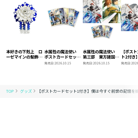
まくらで遊んだ当時を思い出しました。
毎度のことながら、東京の皆さんのお話もとても好きで
す。
仕様 ： 特典SS付き書籍＋ポストカードセット1＋
ポストカードセット1用特典SS
書籍体裁 ： 単行本・ソフトカバー
本好きの下剋上 ロ
水属性の魔法使い
水属性の魔法使い
【ポスト
グッズ仕様 ： 各148mm×100mm
ーゼマインの髪飾り
ポストカードセット
第三部 東方諸国編
ト2付き
発行元 ： TOブックス
風ブローチ
2
8 同時発売まとめ
魔法使
発売日:
2026.10.15
発売日:
2026.10.15
発売日:
2026
買いセット
東方諸国
著 ： 星畑旭
イラスト ： スズキイオリ
TOP
グッズ
【ポストカードセット1付き】僕は今すぐ前世の記憶を捨