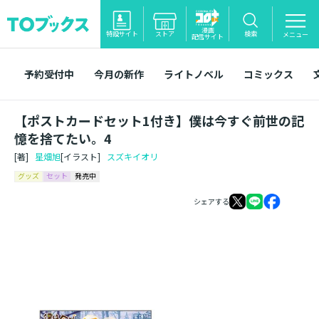
漫画
特設サイト
ストア
検索
メニュー
配信サイト
予約受付中
今月の新作
ライトノベル
コミックス
【ポストカードセット1付き】僕は今すぐ前世の記
憶を捨てたい。4
[著]
星畑旭
[イラスト]
スズキイオリ
グッズ
セット
発売中
シェアする