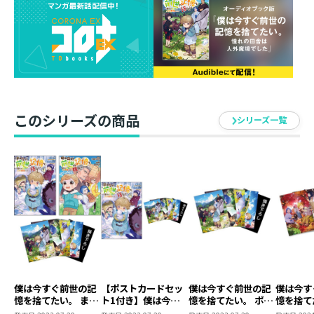
『【3/1発売】僕は今すぐ前世の記憶を捨てたい。5～憧
れの田舎は人外魔境でした～ 』と
『【3/1発売】僕は今すぐ前世の記憶を捨てたい。～憧れ
の田舎は人外魔境でした～＠COMIC 第2巻（コロナ・コ
ミックス）』の
２冊セットをご購入いただいたお客様全員に『ショート
ショート付きイラストペーパー（2枚）』をプレゼン
このシリーズの商品
シリーズ一覧
ト！
※原作小説5巻とコミックス2巻を含むすべてのセット商
品が対象です。
※同時購入特典はポストカードサイズです。
※１セットにつき２種類のイラストペーパーが付き、ス
ズキイオリ先生・大島つむぎ先生それぞれ１枚ずつご用
意しています。裏面にはショートショートが書かれてい
ます。（それぞれ内容は異なります。）
※ショートショートは、原作小説5巻に付くTOブックス
僕は今すぐ前世の記
【ポストカードセッ
僕は今すぐ前世の記
僕は今す
オンラインストア限定書き下ろしSSとは別内容です。
憶を捨てたい。 まと
ト1付き】僕は今す
憶を捨てたい。 ポス
憶を捨て
※同時購入特典とは別に、通常特典（原作小説：書き下
め買いセット（原作
ぐ前世の記憶を捨て
トカードセット1
トカード