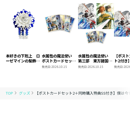
だがある日、些細な事から兄弟喧嘩が勃発!?
空と同じことをしたいと願う陸と、陸の体調を心配する
空とですれ違いが生まれてしまったのだ。
初めて経験する双子の弟からの拒絶に“どうすれ
ば……”と空は戸惑うばかり。
しかも部屋に籠っていた陸が家から突然いなくなって大
騒動になってしまい……!?
仲良し兄弟を取り戻せ！
臆病少年の命がけ（？）ほのぼのファンタジー第五弾！
本好きの下剋上 ロ
水属性の魔法使い
水属性の魔法使い
【ポスト
ーゼマインの髪飾り
ポストカードセット
第三部 東方諸国編
ト2付き
風ブローチ
2
8 同時発売まとめ
魔法使
発売日:
2026.10.15
発売日:
2026.10.15
発売日:
2026
■コミックス情報
買いセット
東方諸国
生物に変化する石ころ、逃げるツクシ、絡みつく山菜…
夢にまで見た田舎遊びはこんなんじゃなかった!?
TOP
グッズ
【ポストカードセット2＋同時購入特典SS付き】僕は今
規格外の生物だらけの魔境の中で
臆病少年が繰り広げる、命がけ（？）ほのぼのファンタ
ジー・第2巻！
虚弱体質を治すべく、杉山空は祖父母のもとで田舎暮ら