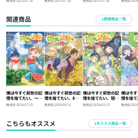
発売日:
2023.07.20
発売日:
2023.07.20
発売日:
2023.07.20
発売日:
2024
小説第4巻＋コミッ
たい。4
ろしSS／コミックス：ポストカード）も付きます。
クス第1巻＋ポスト
※同時購入特典は準備数に限りがございます。事前の告
カードセット1）
関連商品
知なく販売を終了する場合もございますので、予めご了
関連商品一覧
承ください。
■小説情報
シリーズ累計１０万部突破！（電子書籍含む）
「今年の春は君と一緒に！」
仲良し兄弟を取り戻せ！
臆病少年の命がけ（？）ほのぼのファンタジー第五弾！
僕は今すぐ前世の記
僕は今すぐ前世の記
僕は今すぐ前世の記
僕は今す
「お花見、楽しみだね！」
憶を捨てたい。～憧
憶を捨てたい。8～
憶を捨てたい。短編
憶を捨て
魔砕村で迎える二回目の春。鬼も歓迎する節分や、おか
れの田舎は人外魔境
憧れの田舎は人外魔
集～憧れの田舎は人
れの田舎
発売日:
2026.07.15
発売日:
2026.06.15
発売日:
2026.03.15
発売日:
2025
しな風習のある誕生日……魔境は楽しい事も不思議な事
でした～@COMIC
境でした～
外魔境でした～
でした～@
第5巻
第4巻
もまだまだいっぱい！
こちらもオススメ
待ち望んだ東京の家族との再会もついに叶い、空はご機
オススメ商品一覧
嫌な日々を送っていた。