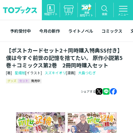
漫画
特設サイト
ストア
検索
メニュー
配信サイト
予約受付中
今月の新作
ライトノベル
コミックス
【ポストカードセット2＋同時購入特典SS付き】
僕は今すぐ前世の記憶を捨てたい。 原作小説第5
巻＋コミックス第2巻 2冊同時購入セット
[著]
星畑旭
[イラスト]
スズキイオリ
[漫画]
大島つむぎ
グッズ
セット
発売中
シェアする