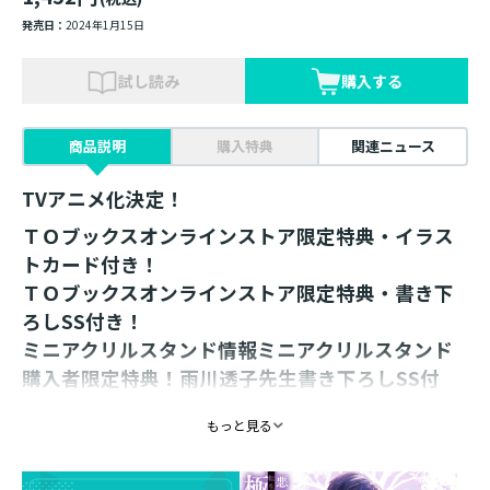
発売日：
2024年1月15日
試し読み
購入する
商品説明
購入特典
関連ニュース
TVアニメ化決定！
ＴＯブックスオンラインストア限定特典・イラス
トカード付き！
ＴＯブックスオンラインストア限定特典・書き下
ろしSS付き！
ミニアクリルスタンド情報ミニアクリルスタンド
購入者限定特典！雨川透子先生書き下ろしSS付
き！
もっと見る
「秘密を守る代わりに──俺の名前を呼んで？」
元極道の孫娘×極悪婚約者の危険な《ラブ》ゲーム第２