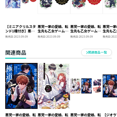
全高約７cmのミニサイズ！
ちょっとしたスペースに飾ってもお楽しみいただけま
す。
【ミニアクリルスタ
悪党一家の愛娘、転
悪党一家の愛娘、転
悪党一家
仕様 ： 特典イラストカード付きコミック
ンド1種付き】悪党
生先も乙女ゲームの
生先も乙女ゲームの
生先も乙
＋ミニアクリルスタンド1体＋特典SS1枚
一家の愛娘、転生先
極道令嬢でした。 ミ
極道令嬢でした。 ミ
極道令嬢
発売日:
2023.09.09
発売日:
2023.09.09
発売日:
2023.09.09
発売日:
2023
も乙女ゲームの極道
ニアクリルスタンド
ニアクリルスタンド
ニアクリ
書籍体裁 ： 単行本・ソフトカバー
令嬢でした。2～最
（レオナルド）
（フランチェスカ）
（リカル
グッズ体裁 ： 約70mm
上級ランクの悪役さ
関連商品
関連商品一覧
ま、その溺愛は不要
発行元 ： TOブックス
です！～
著 ： 雨川透子
漫画 ： 轟斗ソラ
悪党一家の愛娘、転
悪党一家の愛娘、転
悪党一家の愛娘、転
【ジオラ