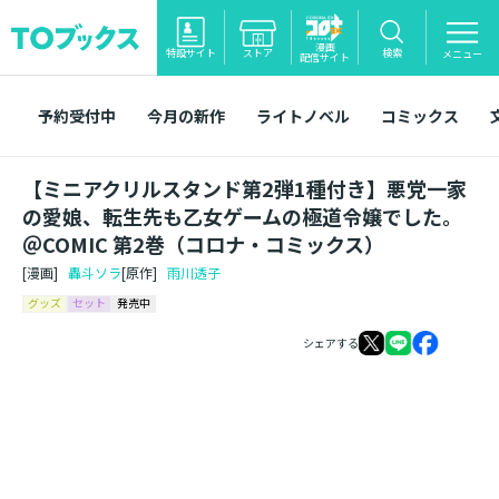
漫画
特設サイト
ストア
検索
メニュー
配信サイト
予約受付中
今月の新作
ライトノベル
コミックス
【ミニアクリルスタンド第2弾1種付き】悪党一家
の愛娘、転生先も乙女ゲームの極道令嬢でした。
＠COMIC 第2巻（コロナ・コミックス）
[漫画]
轟斗ソラ
[原作]
雨川透子
グッズ
セット
発売中
シェアする