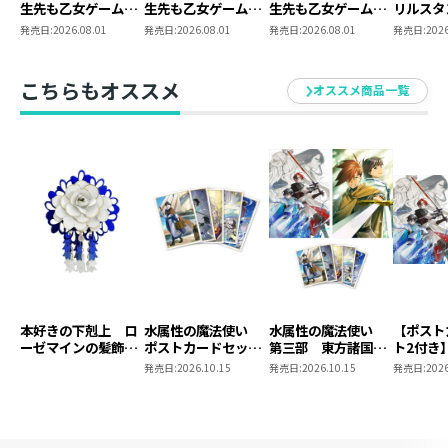
生先も乙女ゲームの
生先も乙女ゲームの
生先も乙女ゲームの
リルスタ
極道令嬢でした。～
極道令嬢でした。６
極道令嬢でした。６
悪党一家
発売日:
2026.08.01
発売日:
2026.08.01
発売日:
2026.08.01
発売日:
2026
最上級ランクの悪役
～最上級ランクの悪
～最上級ランクの悪
生先も乙
さま、その溺愛は不
役さま、その溺愛は
役さま、その溺愛は
極道令嬢
要です！～@COMIC
不要です！～
不要です！～ 同時
最上級ラ
こちらもオススメ
オススメ商品一覧
第6巻
発売まとめ買いセッ
さま、そ
ト
要です！～
第6巻（C
ックス）
本好きの下剋上 ロ
水属性の魔法使い
水属性の魔法使い
【ポスト
ーゼマインの髪飾り
ポストカードセット
第三部 東方諸国編
ト2付き
風ブローチ
2
8 同時発売まとめ
魔法使
発売日:
2026.10.15
発売日:
2026.10.15
発売日:
2026
買いセット
東方諸国