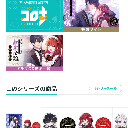
巻！
１巻発売即重版！ ドラマCD企画進行中！
「秘密を守る代わりに──俺の名前を呼んで？」
平穏のために婚約解消したいフランチェスカだが、若当
主のレオナルドは偏愛的に彼女を甘やかし、口説いてく
る。隠していた強力な主人公スキルまで彼にバレてしま
い、秘密を守る代わりにと「名前呼び」をお願いされる
事態に。まさか、黒幕であるレオナルドを《入手》して
《育成》していることになってるんじゃ──!? と慄く
なか、「君を自慢したい」とゲームシナリオの大事件が
起きる夜会へと誘われて...... 極道の孫娘×極悪若当主の
危険な《ラブ》ゲーム第２巻！
このシリーズの商品
シリーズ一覧
あくまなグッズ第２弾！
轟斗ソラ描き下ろしミニアクリルスタンド！
今回も各キャラクターごとに内容の異なる特典SSが付く
豪華仕様です！