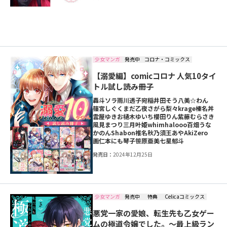
少女マンガ
発売中
コロナ・コミックス
【溺愛編】comicコロナ 人気10タイ
トル試し読み冊子
轟斗ソラ
雨川透子
宛
稲井田そう
八美☆わん
篠宮しぐ
くまだ乙夜
さがら梨々
krage
榛名丼
雲屋ゆきお
樋木ゆいち
櫻田りん
紫藤むらさき
風見まつり
三月叶姫
whimhalooo
百畑うな
かのん
Shabon
椎名秋乃
須王あや
AkiZero
画仁本にも
琴子
笹原亜美
七星郁斗
発売日：
2024年12月25日
少女マンガ
発売中
特典
Celicaコミックス
悪党一家の愛娘、転生先も乙女ゲー
ムの極道令嬢でした。～最上級ラン