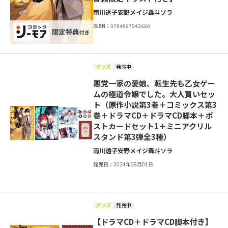
雨川透子
安野メイジ
轟斗ソラ
ISBN：
9784867942680
グッズ
発売中
悪党一家の愛娘、転生先も乙女ゲー
ムの極道令嬢でした。大人買いセッ
ト（原作小説第3巻＋コミックス第3
巻＋ドラマCD＋ドラマCD脚本＋ポ
ストカードセット1＋ミニアクリル
スタンド第3弾全3種）
雨川透子
安野メイジ
轟斗ソラ
発売日：
2024年08月01日
グッズ
発売中
【ドラマCD＋ドラマCD脚本付き】