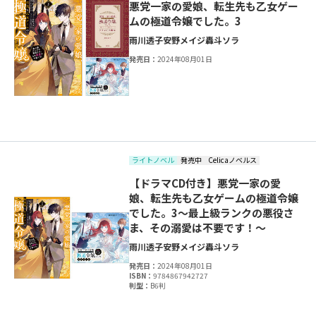
悪党一家の愛娘、転生先も乙女ゲー
ムの極道令嬢でした。3
雨川透子
安野メイジ
轟斗ソラ
発売日：
2024年08月01日
ライトノベル
発売中
Celicaノベルス
【ドラマCD付き】悪党一家の愛
娘、転生先も乙女ゲームの極道令嬢
でした。3～最上級ランクの悪役さ
ま、その溺愛は不要です！～
雨川透子
安野メイジ
轟斗ソラ
発売日：
2024年08月01日
ISBN：
9784867942727
判型：
B6判