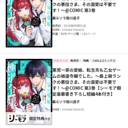
クの悪役さま、その溺愛は不要で
す！～@COMIC 第3巻
轟斗ソラ
雨川透子
発売日：
2024年08月01日
ISBN：
9784867942635
判型：
B6判
ページ数：
162ページ
少女マンガ
発売中
特典
Celicaコミックス
悪党一家の愛娘、転生先も乙女ゲー
ムの極道令嬢でした。～最上級ラン
クの悪役さま、その溺愛は不要で
す！～@COMIC 第3巻【シーモア限
定豪華書き下ろし短編4本付き】
轟斗ソラ
雨川透子
ISBN：
9784867942635