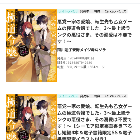
ライトノベル
発売中
特典
Celicaノベルス
悪党一家の愛娘、転生先も乙女ゲー
ムの極道令嬢でした。3～最上級ラ
ンクの悪役さま、その溺愛は不要で
す！～
雨川透子
安野メイジ
轟斗ソラ
発売日：
2024年08月01日
ISBN：
9784867942680
判型：
B6判
ページ数：
384ページ
ライトノベル
発売中
特典
Celicaノベルス
悪党一家の愛娘、転生先も乙女ゲー
ムの極道令嬢でした。3～最上級ラ
ンクの悪役さま、その溺愛は不要で
す！～【シーモア限定豪華書き下ろ
し短編4本＆電子書籍限定SS＆電子
書籍限定イラスト付き】