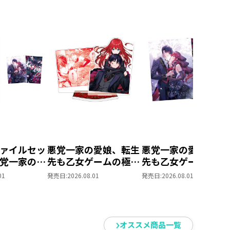
ァイルセッ
悪党一家の愛娘、転生
悪党一家の愛娘、転
党一家の愛
先も乙女ゲームの極道
先も乙女ゲームの極
も乙女ゲー
令嬢でした。
令嬢でした。 クリ
01
発売日:
2026.08.01
発売日:
2026.08.01
嬢でした。
@COMIC ジオラマ
ファイルセット
ランクの悪
コマアクリルスタンド
の溺愛は不
（5巻29話）
オススメ商品一覧