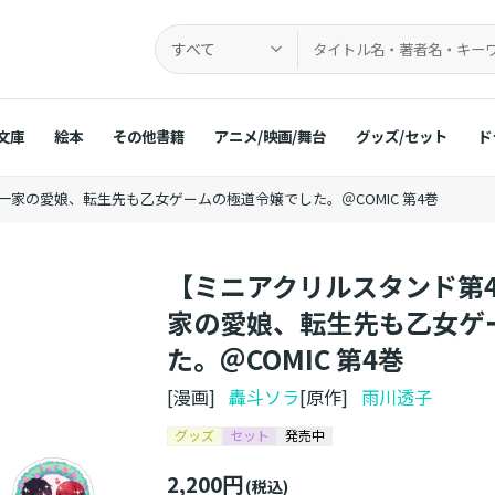
すべて
文庫
絵本
その他書籍
アニメ/映画/舞台
グッズ/セット
ド
一家の愛娘、転生先も乙女ゲームの極道令嬢でした。＠COMIC 第4巻
【ミニアクリルスタンド第
家の愛娘、転生先も乙女ゲ
た。＠COMIC 第4巻
[漫画]
轟斗ソラ
[原作]
雨川透子
グッズ
セット
発売中
2,200円
(税込)