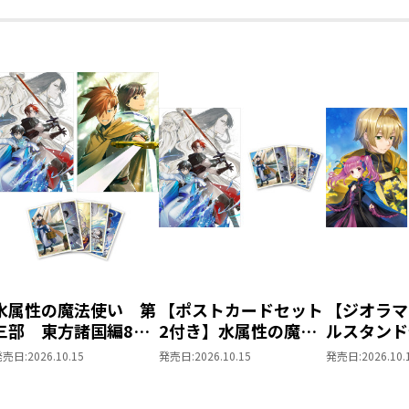
COMIC 第6巻（Celica
コミックス）
水属性の魔法使い 第
【ポストカードセット
【ジオラマ
三部 東方諸国編8
2付き】水属性の魔法
ルスタンド
同時発売まとめ買いセ
使い 第三部 東方諸
きの下剋上
発売日:
2026.10.15
発売日:
2026.10.15
発売日:
2026.10.
ット
国編8
ローレの貴
～ 「恋し