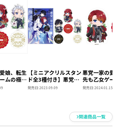
の執着に気付かず、『親友』ライ
幕が一体誰なのか混迷する中、カ
開かれることに。ゲームと同じ出
、内容は変えられる。平凡な暮ら
けられたのは...まさかの“新た
川透子先生書き下ろしSS付き！
！
愛娘、転生
【ミニアクリルスタン
悪党一家の愛娘、転
ームの極道
ド全3種付き】悪党一
先も乙女ゲームの極
景がアクスタに！
。 ミニア
家の愛娘、転生先も乙
令嬢でした。 ミニア
09
発売日:
2023.09.09
発売日:
2024.01.15
ンド全3種
女ゲームの極道令嬢で
クリルスタンド（エ
夏＞をテーマに
した。2～最上級ラン
ァルト）
景をイメージしたイラストを使用
クの悪役さま、その溺
愛は不要です！～
関連商品一覧
りして楽しめます！