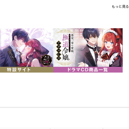
ミニアクリルスタンド
もっと見る
轟斗ソラ先生描き下ろしイラスト
フランチェスカとレオナルドのデ
仕様：特典ポストカード付きコミック＋ミ
＋特典SS2枚
書籍体裁：単行本・ソフトカバー
グッズサイズ： 約70mm（全長）
発行元：TOブックス
著：雨川透子
漫画：轟斗ソラ
＜コミックス情報＞
「約束して。君にとっての一番は俺…な
元極道の孫娘と極悪若当主の危険な《ラ
超速・シリーズ累計２５万部突破！(紙＋
描き下ろし番外編＆書き下ろし原作小説