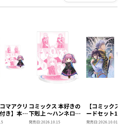
コマアクリ
コミックス 本好きの
【コミックスポスト
付き】本好
下剋上 ～ハンネロー
ードセット1付き】
 ～ハンネ
レの貴族院五年生～
した人は、妹の代わ
15
発売日:
2026.10.15
発売日:
2026.10.01
族院五年生
「恋してみたいお姫
に死んでくれと言っ
てみたいお
様」 ジオラマコマア
た。―妹と結婚した