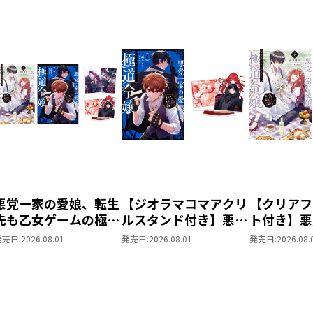
悪党一家の愛娘、転生
【ジオラマコマアクリ
【クリアフ
先も乙女ゲームの極道
ルスタンド付き】悪党
ト付き】悪
令嬢でした。６～最上
一家の愛娘、転生先も
娘、転生先
発売日:
2026.08.01
発売日:
2026.08.01
発売日:
2026.08.
級ランクの悪役さま、
乙女ゲームの極道令嬢
ムの極道令
その溺愛は不要です！
でした。～最上級ラン
６～最上級
～ 同時発売まとめ買
クの悪役さま、その溺
役さま、そ
いセット
愛は不要です！～ ＠
要です！～