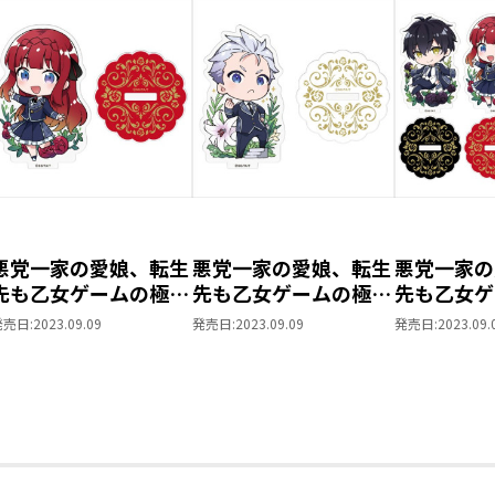
友達にしては距離が近過ぎるレオナルド
フを満喫するフランチェスカ。本当の黒
ルヴィーノ家とセラノーヴァ家の会合が
来事【イベント】は必ず起きる。ただし
しのため、悲劇を回避する覚悟の先で突きつ
な婚約”だった!?
＜ミニアクリルスタンド情報＞
ミニアクリルスタンド購入者限定特典！雨
轟斗ソラ先生描き下ろしイラストを使用
悪党一家の愛娘、転生
悪党一家の愛娘、転生
悪党一家の
先も乙女ゲームの極道
先も乙女ゲームの極道
先も乙女ゲ
フランチェスカとレオナルドのデート風
令嬢でした。 ミニア
令嬢でした。 ミニア
令嬢でした
発売日:
2023.09.09
発売日:
2023.09.09
発売日:
2023.09.
クリルスタンド（フラ
クリルスタンド（リカ
クリルスタ
今回のアクリルスタンドは、＜春＞と＜
ンチェスカ）
ルド）
セット
フランチェスカとレオナルドのデート風
しています。
アクスタは全長７cmのミニサイズ！
お部屋に飾ったり、一緒にお出かけした