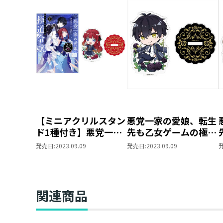
【ミニアクリルスタン
悪党一家の愛娘、転生
ド1種付き】悪党一家
先も乙女ゲームの極道
の愛娘、転生先も乙女
令嬢でした。 ミニア
発売日:
2023.09.09
発売日:
2023.09.09
ゲームの極道令嬢でし
クリルスタンド（レオ
た。2～最上級ランク
ナルド）
の悪役さま、その溺愛
は不要です！～
関連商品