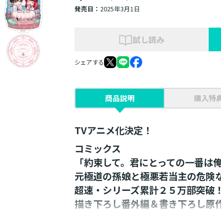
発売日：
2025年3月1日
試し読み
シェアする
商品説明
購入特
TVアニメ化決定！
コミックス
「約束して。君にとっての一番は
元極道の孫娘と極悪若当主の危険
超速・シリーズ累計２５万部突破！
描き下ろし番外編＆書き下ろし原