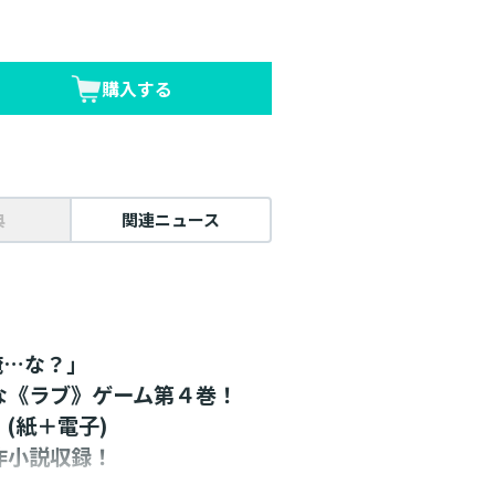
購入する
典
関連ニュース
俺…な？」
な《ラブ》ゲーム第４巻！
(紙＋電子)
作小説収録！