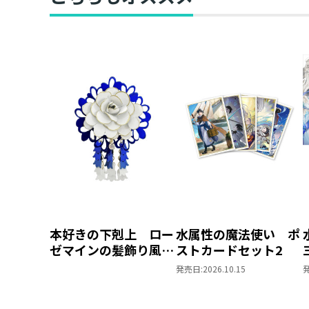
本好きの下剋上 ロー
水属性の魔法使い ポ
ゼマインの髪飾り風ブ
ストカードセット2
ローチ
発売日:
2026.10.15