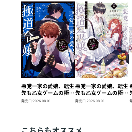
悪党一家の愛娘、転生
悪党一家の愛娘、転生
先も乙女ゲームの極道
先も乙女ゲームの極道
令嬢でした。～最上級
令嬢でした。６～最上
発売日:
2026.08.01
発売日:
2026.08.01
ランクの悪役さま、そ
級ランクの悪役さま、
の溺愛は不要です！～
その溺愛は不要です！
@COMIC 第6巻
～
こちらもオススメ