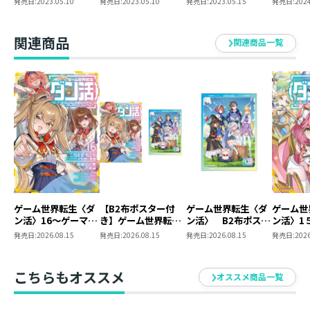
7巻口絵がB2サイズのタペストリーになって登場！
発売日:
2023.05.10
発売日:
2023.05.10
発売日:
2023.05.15
発売日:
2024
マーは【ダンジョン
5巻＋コミックス第2
触り心地の良いWスエード生地を使用しています。
就活のススメ】を
巻＋B2タペストリ
〈はじめから〉プレ
ー）
ぜひお部屋に飾ってお楽しみください♪
関連商品
関連商品一覧
イする～
■著者紹介
ニシキギ・カエデ
自然大好き、ゲーム大好き人。
猫も大好きで最近〈幸猫様〉似のぬいぐるみを買おうか
悩み中。
ゲームの世界に入って猫と一緒に冒険してみたいこの
頃。
最近は〈ダン活〉タペストリーを眺めるのが楽しみ。
ゲーム世界転生〈ダ
【B2布ポスター付
ゲーム世界転生〈ダ
ゲーム世
仕様 ： 特典SS付き書籍＋B2タペストリー第2
ン活〉16～ゲーマー
き】ゲーム世界転生
ン活〉 B2布ポスタ
ン活〉1
は【ダンジョン就活
〈ダン活〉16～ゲー
ー
ーは【ダ
弾＋B2タペストリー第2弾用特典SS
発売日:
2026.08.15
発売日:
2026.08.15
発売日:
2026.08.15
発売日:
2026
のススメ】を〈はじ
マーは【ダンジョン
活のスス
書籍体裁 ： 単行本・ソフトカバー
めから〉プレイする
就活のススメ】を
じめから
グッズ素材 ： Wスエード
～
〈はじめから〉プレ
る～
こちらもオススメ
オススメ商品一覧
イする～
グッズサイズ ： B2(728x515mm)
発行元 ： TOブックス