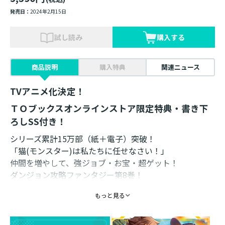
発売日：
2024年2月15日
試し読み
購入する
商品説明
購入特典
関連ニュース
TVアニメ化決定！
ＴＯブックスオンラインストア限定特典・書き下
ろしSS付き！
シリーズ累計15万部（紙＋電子）突破！
「猫(モンスター)は私たちに任せなさい！」
仲間を増やして、強ジョブ・お宝・超ゲット！
ダンジョン攻略ファンタジー第8巻！
書き下ろし番外編3本収録！
もっと見る
コミックス3巻同日発売！
「人材を集めるぞ！」