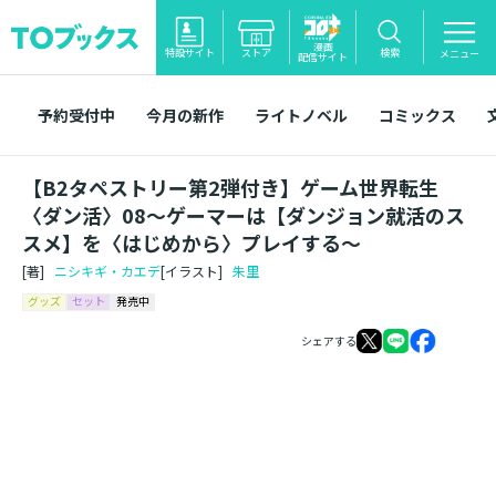
漫画
特設サイト
ストア
検索
メニュー
配信サイト
予約受付中
今月の新作
ライトノベル
コミックス
【B2タペストリー第2弾付き】ゲーム世界転生
〈ダン活〉08～ゲーマーは【ダンジョン就活のス
スメ】を〈はじめから〉プレイする～
[著]
ニシキギ・カエデ
[イラスト]
朱里
グッズ
セット
発売中
シェアする