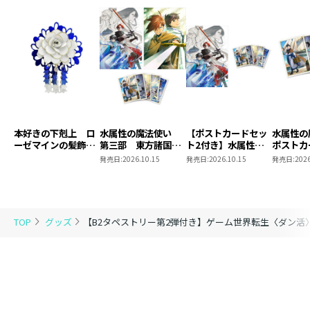
著 ： ニシキギ・カエデ
イラスト ： 朱里
本好きの下剋上 ロ
水属性の魔法使い
【ポストカードセッ
水属性
ーゼマインの髪飾り
第三部 東方諸国編
ト2付き】水属性の
ポストカ
風ブローチ
8 同時発売まとめ
魔法使い 第三部
2
発売日:
2026.10.15
発売日:
2026.10.15
発売日:
2026
買いセット
東方諸国編8
TOP
グッズ
【B2タペストリー第2弾付き】ゲーム世界転生〈ダン活