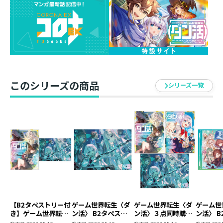
〈エデン〉のDランク昇格を見越して下部組織(ギルド)を
創立したゲーマーPN・ゼフィルス。大盛況の面接を経
て、新メンバーを迎えることになったものの……残りの
ダンジョン週間を逃したら昇格は3か月も先になってしま
う！ 昇格条件クリアのため、目指すは中級中位ダンジ
ョン３つの攻略。早速〈孤高の小猫ダンジョン〉に突撃
するもそこではかわいすぎる猫型モンスターたちが待ち
このシリーズの商品
シリーズ一覧
構えていた⁉ メロメロにされるがまま攻撃できないま
さかのピンチの中、見た目と裏腹に強い〈チャミセン〉
や〈ワイルドニャー〉が挟み撃ちで襲いかかり――？
「背中は預けるわ――こっちの猫(モンスター)は任せなさ
い！」
仲間を増やして、強ジョブ・お宝・超ゲット！ ダンジ
ョン攻略ファンタジー第8巻！
■B2タペストリー情報
≪ダン活≫タペストリー第2弾！
【B2タペストリー付
ゲーム世界転生〈ダ
ゲーム世界転生〈ダ
ゲーム世
き】ゲーム世界転生
ン活〉 B2タペストリ
ン活〉３点同時購入
ン活〉 
〈ダン活〉05～ゲー
ー
セット（原作小説第
ー第2弾