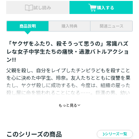
試し読み
購入する
商品説明
購入特典
関連ニュース
「ヤクザをふたり、殺そうって思うの」常識ハズ
レな女子中学生たちの痛快・過激バトルアクショ
ン!!
父親を殺し、自分をレイプしたチンピラどもを殺すこと
を心に決めた中学生、玲奈。友人たちとともに復讐を果
たし、ヤクザ殺しに成功するも、今度は、組織の雇った
殺し屋に命を狙われることになる……。巨漢の男、幼い
中国人の殺し屋、次々と奇怪な殺し屋が襲い掛かる中、
もっと見る
玲奈たちは命を繋ぎ止め復讐を果たすことができるの
か?! 女子中学生たちの絶望的な青春を描いた凶悪無比な
バトルアクション!
このシリーズの商品
シリーズ一覧
■著者紹介