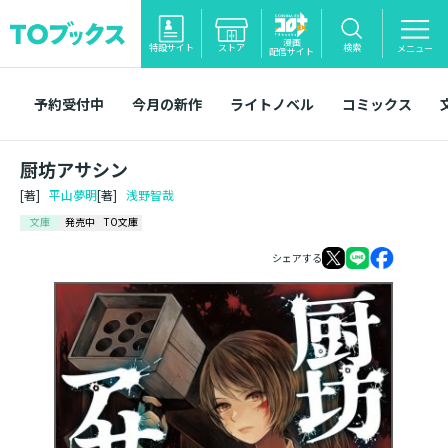
漫画
特設サイト
ストア
検索
メニュー
配信サイト
予約受付中
今月の新作
ライトノベル
コミックス
厨坊アサシン
[著]
平山夢明
[著]
浅野智哉
文庫
発売中
TO文庫
シェアする