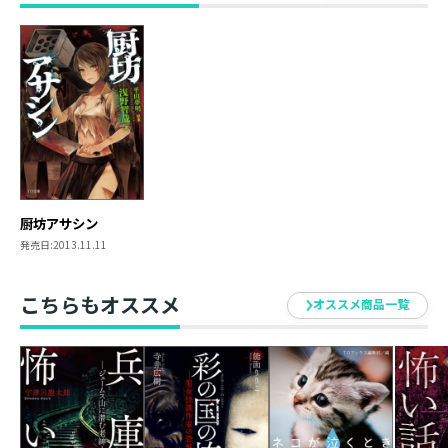
原案／平山夢明（ヒラヤマ ユメアキ）
神奈川県川崎市生まれ。「独白するユニバーサル横メル
カトル」で、2006年に日本推理作家協会賞短編部門受
賞、同名タイトルの作品集にて2007年度『このミステリ
ーがすごい! 』国内部門1位を獲得。2010年、『ダイナ
ー』(ポプラ社)で第31回吉川英治文学新人賞の最終候
補、第28回日本冒険小説協会大賞、第13回大藪春彦賞を
受賞。著書に『或るろくでなしの死』(角川書店)、『暗
くて静かでロックな娘』(集英社)他。
厨坊アサシン
発売日:
2013.11.11
浅野智哉（アサノ トモヤ）
作家、著述家。小説作品に『竜留城の王』(スーパーダッ
こちらもオススメ
シュ文庫)、『TAJOMARU』(講談社)ほか。雑誌・新聞で
オススメ商品一覧
インタビュー記事、作品レビューも執筆。