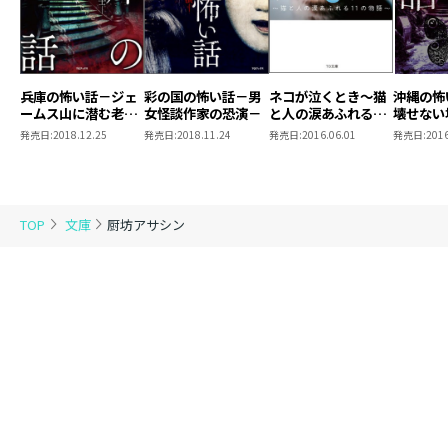
兵庫の怖い話－ジェ
彩の国の怖い話－男
ネコが泣くとき～猫
沖縄の
ームス山に潜む老紳
女怪談作家の恐演－
と人の涙あふれる11
壊せない
士－
の物語～
発売日:
2018.12.25
発売日:
2018.11.24
発売日:
2016.06.01
発売日:
2016
TOP
文庫
厨坊アサシン