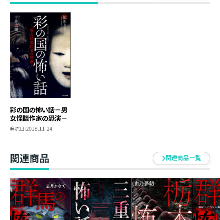
●深夜の赤信号（越谷市）
残業帰りの女性が見た、信号機の「赤い」ランプに照ら
される不思議な少年。翌朝、女性は少年の正体を知るこ
とになる。
■著者紹介
寺井広樹（テライ ヒロキ）
1980年生まれ。怪談蒐集家。銚子電鉄とコラボして「お
彩の国の怖い話－男
化け屋敷電車」をプロデュース。 『広島の怖い話』『東
女怪談作家の恐演－
北の怖い話』『茨城の怖い話』『お化け屋敷で本当にあ
発売日:
2018.11.24
った怖い話』『静岡の怖い話』『新潟の怖い話』『岡山
の怖い話』(いずれもTOブックス)、『日本懐かしオカル
関連商品
関連商品一覧
ト大全』(辰巳出版)など著書多数。
能面りりこ（ノウメン リリコ）
怪談作家。埼玉県深谷市を拠点に本書を執筆。小学校時
代には、巫女として神社で御神楽を奉納。現在は能面に