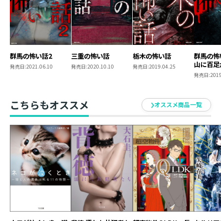
魅了され、執筆の傍ら能面を打つ日々。第４回科学ドラ
マ大賞受賞。ドラマシナリオ、ミュージカル脚本・作
詞、書籍執筆など。
群馬の怖い話2
三重の怖い話
栃木の怖い話
群馬の怖
山に百足
発売日:
2021.06.10
発売日:
2020.10.10
発売日:
2019.04.25
発売日:
2019
こちらもオススメ
オススメ商品一覧