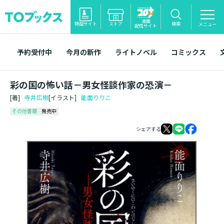
漫画
特設サイト
ストア
検索
メニュー
配信サイト
予約受付中
今月の新作
ライトノベル
コミックス
彩の国の怖い話－男女怪談作家の恐演－
[著]
寺井広樹
[イラスト]
能面りりこ
その他書籍
発売中
シェアする