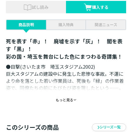
試し読み
購入する
商品説明
購入特典
関連ニュース
死を表す「赤」！ 廃墟を示す「灰」！ 闇を表
す「黒」！
彩の国・埼玉を舞台にした色にまつわる奇譚集！
●目撃(さいたま市 埼玉スタジアム2002)
巨大スタジアムの建設中に発生した悲惨な事故。不運に
より命を落とした若い作業員は、死後も「緑」の作業着
姿で、同僚たちの前にたびたび姿を現したという……。
もっと見る
●濁色(蓮田市 元荒川)
夜道を歩く「ショッキングピンク」色のビニールバッグ
を持つ少女。なぜか体の前側に来てしまうバッグの中身
を観察してみると、そこに入っていたものとは……？
このシリーズの商品
シリーズ一覧