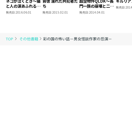
ネコが泣くとき～猫
背徳 濡れた共犯者た
超空物件QLDK～長
キルリア
と人の涙あふれる11
ち
門一族の崩壊と二十
発売日:
2014
の物語～
一代目の遺言～
発売日:
2016.06.01
発売日:
2015.02.01
発売日:
2014.04.01
TOP
その他書籍
彩の国の怖い話－男女怪談作家の恐演－