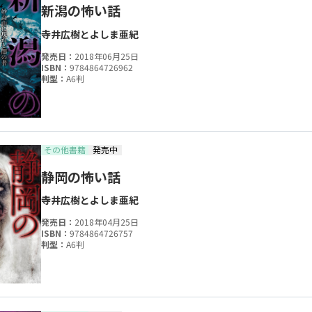
新潟の怖い話
寺井広樹
とよしま亜紀
発売日：
2018年06月25日
ISBN：
9784864726962
判型：
A6判
その他書籍
発売中
静岡の怖い話
寺井広樹
とよしま亜紀
発売日：
2018年04月25日
ISBN：
9784864726757
判型：
A6判