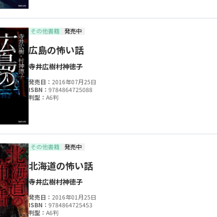
その他書籍
発売中
広島の怖い話
寺井広樹
村神徳子
発売日：
2016年07月25日
ISBN：
9784864725088
判型：
A6判
その他書籍
発売中
北海道の怖い話
寺井広樹
村神徳子
発売日：
2016年01月25日
ISBN：
9784864725453
判型：
A6判