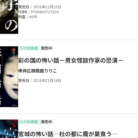
発売日：
2018年12月25日
ISBN：
9784864727624
判型：
A6判
その他書籍
発売中
彩の国の怖い話－男女怪談作家の恐演－
寺井広樹
能面りりこ
発売日：
2018年11月24日
その他書籍
発売中
宮城の怖い話―杜の都に魔が巣食う―