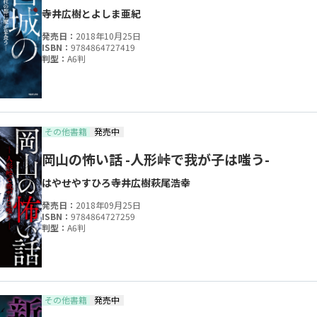
寺井広樹
とよしま亜紀
発売日：
2018年10月25日
ISBN：
9784864727419
判型：
A6判
その他書籍
発売中
岡山の怖い話 -人形峠で我が子は嗤う-
はやせやすひろ
寺井広樹
萩尾浩幸
発売日：
2018年09月25日
ISBN：
9784864727259
判型：
A6判
その他書籍
発売中