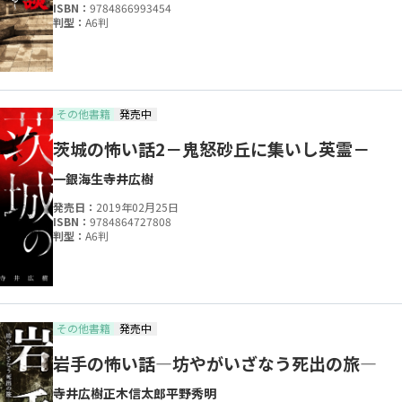
ISBN：
9784866993454
判型：
A6判
その他書籍
発売中
茨城の怖い話2－鬼怒砂丘に集いし英霊－
一銀海生
寺井広樹
発売日：
2019年02月25日
ISBN：
9784864727808
判型：
A6判
その他書籍
発売中
岩手の怖い話―坊やがいざなう死出の旅―
寺井広樹
正木信太郎
平野秀明