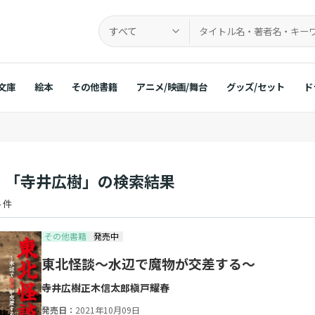
すべて
文庫
絵本
その他書籍
アニメ/映画/舞台
グッズ/セット
ド
：「寺井広樹」の検索結果
 件
その他書籍
発売中
東北怪談～水辺で魔物が交差する～
寺井広樹
正木信太郎
槇戸耀春
発売日：
2021年10月09日