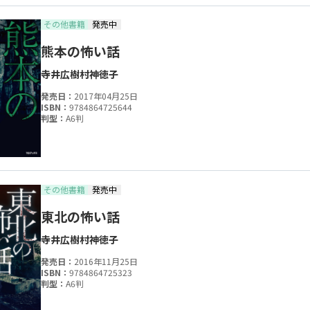
その他書籍
発売中
熊本の怖い話
寺井広樹
村神徳子
発売日：
2017年04月25日
ISBN：
9784864725644
判型：
A6判
その他書籍
発売中
東北の怖い話
寺井広樹
村神徳子
発売日：
2016年11月25日
ISBN：
9784864725323
判型：
A6判