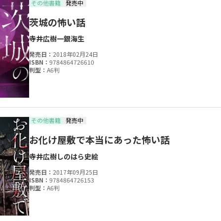
その他書籍
発売中
茨城の怖い話
寺井広樹
一銀海生
発売日：
2018年02月24日
ISBN：
9784864726610
判型：
A6判
その他書籍
発売中
お化け屋敷で本当にあった怖い話
寺井広樹
しのはら史絵
発売日：
2017年09月25日
ISBN：
9784864726153
判型：
A6判