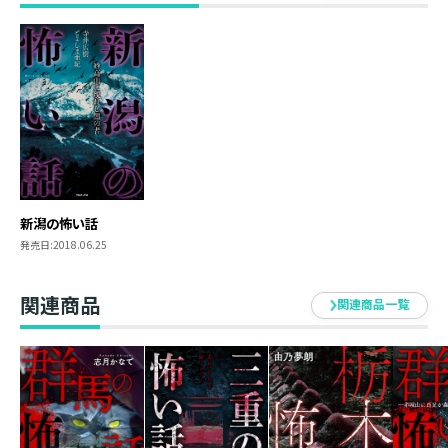
世とこの世のはざまと言われる場所。子供たちが見た彼
女の姿は「鬼」だったのだろうか……
●花火(長岡市)
新潟旅行に出かけた女性は、一人の青年から花火大会を
観ることを勧められる。花火の轟音と共に、会場に姿を
現した青年はこの世のものではなかった。
新潟の怖い話
発売日:
2018.06.25
関連商品
関連商品一覧