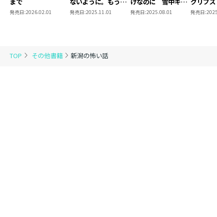
まで
ないように。もう一
けなのに 雪中キャ
クリプス
度、君と死ぬ。
ンプ編
発売日:
2026.02.01
発売日:
2025.11.01
発売日:
2025.08.01
発売日:
2025
TOP
その他書籍
新潟の怖い話