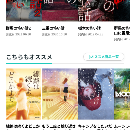
群馬の怖い話2
三重の怖い話
栃木の怖い話
群馬の怖
山に百足
発売日:
2021.06.10
発売日:
2020.10.10
発売日:
2019.04.25
発売日:
2019
こちらもオススメ
オススメ商品一覧
線路は続くよどこか
もう二度と繰り返さ
キャンプをしたいだ
ムーンライ