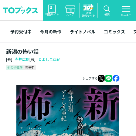
漫画
特設サイト
ストア
検索
メニュー
配信サイト
予約受付中
今月の新作
ライトノベル
コミックス
新潟の怖い話
[著]
寺井広樹
[著]
とよしま亜紀
その他書籍
発売中
シェアする