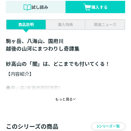
試し読み
購入する
商品説明
購入特典
関連ニュース
駒ヶ岳、八海山、国府川
越後の山河にまつわりし奇譚集
妙高山の「闇」は、どこまでも付いてくる！
【内容紹介】
●黒い森(東蒲原郡阿賀町)
夏休みを利用して、妻の故郷へ出かけた会社員。インタ
もっと見る
ーネットで知った情報を元に向かった森でうごめいてい
たのは、人でも動物でもない「ナニカ」だった!
●賽の河原(新潟市)
このシリーズの商品
シリーズ一覧
子供を流産し、希望を失った女性が向かった先は、あの