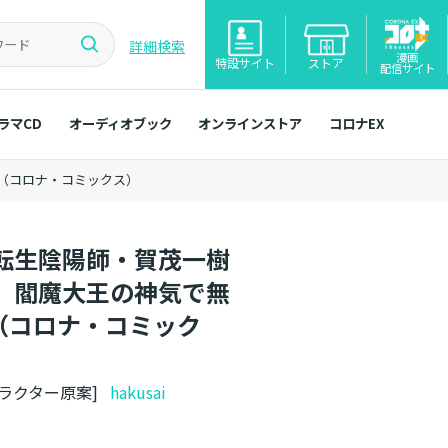
詳細検索
漫画
特設サイト
ストア
配信サイト
ラマCD
オーディオブック
オンラインストア
コロナEX
巻（コロナ・コミックス）
転生陰陽師・賀茂一樹
、閻魔大王の神気で無
巻（コロナ・コミック
ャラクター原案]
hakusai