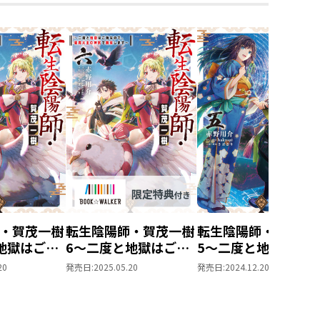
・賀茂一樹
転生陰陽師・賀茂一樹
転生陰陽師・賀茂一
地獄はご免
6～二度と地獄はご免
5～二度と地獄はご
魔大王の神
なので、閻魔大王の神
なので、閻魔大王の
20
発売日:
2025.05.20
発売日:
2024.12.20
ます～
気で無双します～
気で無双します～
【BOOK☆WALKER
限定書き下ろしSS＆