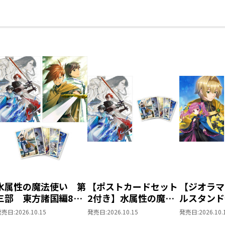
水属性の魔法使い 第
【ポストカードセット
【ジオラマ
三部 東方諸国編8
2付き】水属性の魔法
ルスタンド
同時発売まとめ買いセ
使い 第三部 東方諸
きの下剋上
発売日:
2026.10.15
発売日:
2026.10.15
発売日:
2026.10.
ット
国編8
ローレの貴