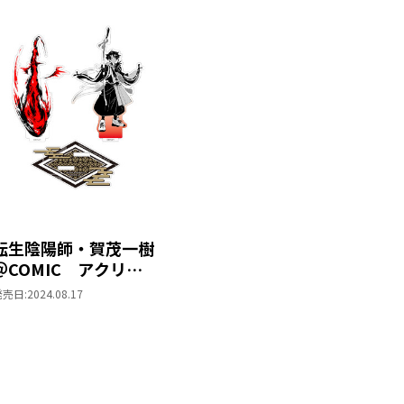
転生陰陽師・賀茂一樹
＠COMIC アクリル
スタンド
発売日:
2024.08.17