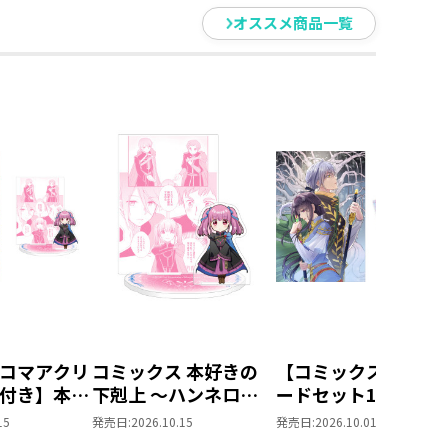
電子書籍限定SS付
オススメ商品一覧
き】
コマアクリ
コミックス 本好きの
【コミックスポスト
付き】本好
下剋上 ～ハンネロー
ードセット1付き】
 ～ハンネ
レの貴族院五年生～
した人は、妹の代わ
15
発売日:
2026.10.15
発売日:
2026.10.01
族院五年生
「恋してみたいお姫
に死んでくれと言っ