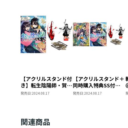
【アクリルスタンド付
【アクリルスタンド＋
き】転生陰陽師・賀茂
同時購入特典SS付
一樹～二度と地獄はご
き】転生陰陽師・賀茂
発売日:
2024.08.17
発売日:
2024.08.17
免なので、閻魔大王の
一樹～二度と地獄はご
神気で無双します～＠
免なので、閻魔大王の
COMIC第2巻（コロ
神気で無双します～
ナ・コミックス）
原作小説第4巻+コミ
関連商品
ックス第2巻 2冊同