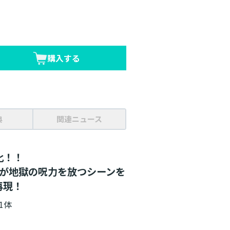
購入する
典
関連ニュース
化！！
樹が地獄の呪力を放つシーンを
再現！
1体