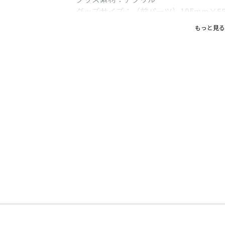
グッズサイズ：（前パーツ）105mm×5
110mm×75mm以内／（台座）縦40×
もっと見る
発行元： TOブックス
原作： 赤野用介
漫画：芳井りょう
キャラクター原案 ： hakusai
転生陰陽師・賀茂一樹初のグッズ化！！
コミックス第1話に収録される一樹が地
るアクリルスタンドで再現！
コロナEXで採色されていたコミックス第
にしました！
一樹が山姥と対峙するシーンを前後に取
カッコいい迫力満点のアクリルスタンド
し！