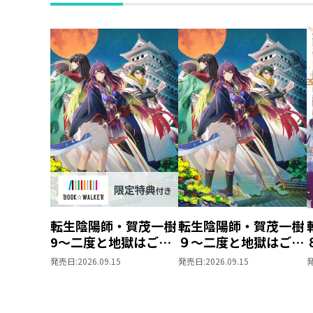
時購入セット
転生陰陽師・賀茂一樹
転生陰陽師・賀茂一樹
9～二度と地獄はご免
９～二度と地獄はご免
なので、閻魔大王の神
なので、閻魔大王の神
発売日:
2026.09.15
発売日:
2026.09.15
気で無双します～
気で無双します～
【BOOK☆WALKER
限定書き下ろしSS付