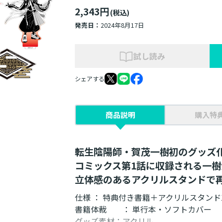
2,343円
(税込)
発売日：
2024年8月17日
試し読み
シェアする
商品説明
購入特
転生陰陽師・賀茂一樹初のグッズ
コミックス第1話に収録される一
立体感のあるアクリルスタンドで
仕様 ： 特典付き書籍＋アクリルスタンド
書籍体裁 ： 単行本・ソフトカバー
グッズ素材：アクリル