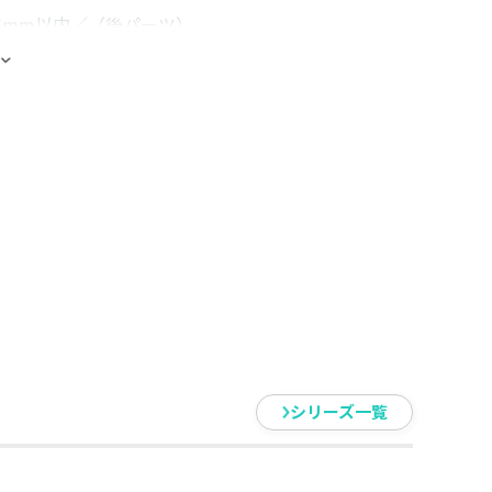
5mm以内／（後パーツ）
横75mm以内
獄の呪力を放つシーンを立体感のあ
１話のシーンをアクリルスタンド
り付けるパーツで立体的に表現。
はファン必見のアイテム間違いな
シリーズ一覧