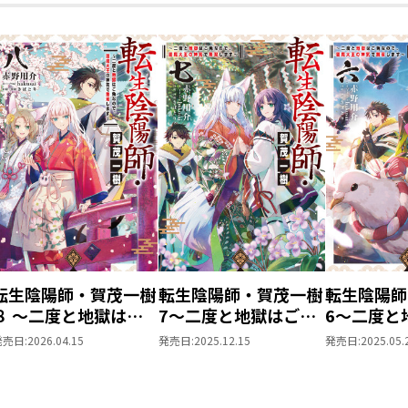
転生陰陽師・賀茂一樹
転生陰陽師・賀茂一樹
転生陰陽師
８ ～二度と地獄はご
7～二度と地獄はご免
6～二度と
免なので、閻魔大王の
なので、閻魔大王の神
なので、閻
発売日:
2026.04.15
発売日:
2025.12.15
発売日:
2025.05.
神気で無双します～
気で無双します～
気で無双し