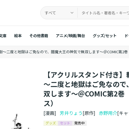
すべて
文庫
絵本
その他書籍
アニメ/映画/舞台
グッズ/セット
ド
～二度と地獄はご免なので、閻魔大王の神気で無双します～＠COMIC第2
【アクリルスタンド付き】
～二度と地獄はご免なので
双します～＠COMIC第2
ス）
[漫画]
芳井りょう
[原作]
赤野用介
[キ
グッズ
セット
発売中