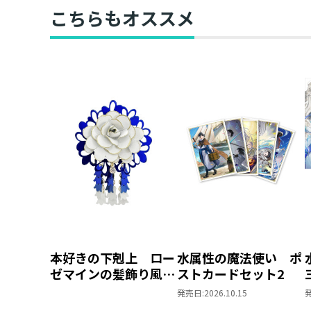
き】
こちらもオススメ
本好きの下剋上 ロー
水属性の魔法使い ポ
ゼマインの髪飾り風ブ
ストカードセット2
ローチ
発売日:
2026.10.15