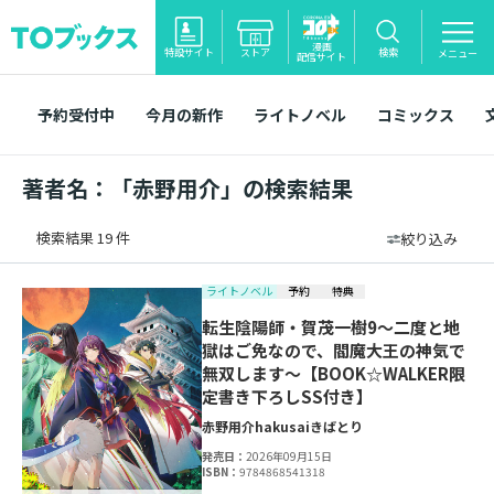
漫画
特設サイト
ストア
検索
メニュー
配信サイト
予約受付中
今月の新作
ライトノベル
コミックス
著者名：「赤野用介」の検索結果
検索結果 19 件
絞り込み
ライトノベル
予約
特典
転生陰陽師・賀茂一樹9～二度と地
獄はご免なので、閻魔大王の神気で
無双します～【BOOK☆WALKER限
定書き下ろしSS付き】
赤野用介
hakusai
きばとり
発売日：
2026年09月15日
ISBN：
9784868541318