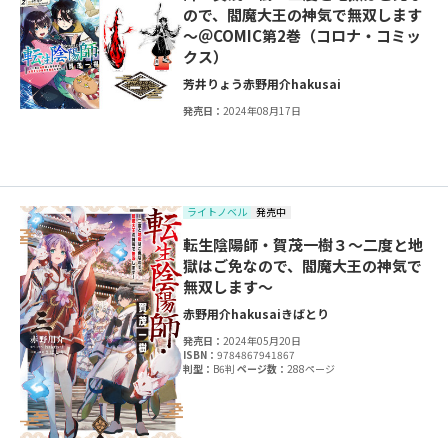
ので、閻魔大王の神気で無双します
～＠COMIC第2巻（コロナ・コミッ
クス）
芳井りょう
赤野用介
hakusai
発売日：
2024年08月17日
ライトノベル
発売中
転生陰陽師・賀茂一樹３～二度と地
獄はご免なので、閻魔大王の神気で
無双します～
赤野用介
hakusai
きばとり
発売日：
2024年05月20日
ISBN：
9784867941867
判型：
B6判
ページ数：
288ページ