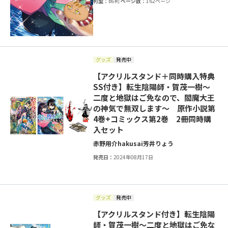
判型：
B6判
ページ数：
162ページ
グッズ
発売中
【アクリルスタンド＋同時購入特典
SS付き】転生陰陽師・賀茂一樹～
二度と地獄はご免なので、閻魔大王
の神気で無双します～ 原作小説第
4巻+コミックス第2巻 2冊同時購
入セット
赤野用介
hakusai
芳井りょう
発売日：
2024年08月17日
グッズ
発売中
【アクリルスタンド付き】転生陰陽
師・賀茂一樹～二度と地獄はご免な