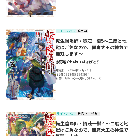
ライトノベル
発売中
転生陰陽師・賀茂一樹5～二度と地
獄はご免なので、閻魔大王の神気で
無双します～
赤野用介
hakusai
きばとり
発売日：
2024年12月20日
ISBN：
9784867943984
判型：
B6判
ページ数：
288ページ
ライトノベル
発売中
特典
転生陰陽師・賀茂一樹４～二度と地
獄はご免なので、閻魔大王の神気で