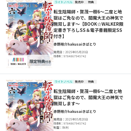
ライトノベル
発売中
特典
転生陰陽師・賀茂一樹6～二度と地
獄はご免なので、閻魔大王の神気で
無双します～【BOOK☆WALKER限
定書き下ろしSS＆電子書籍限定SS
付き】
赤野用介
hakusai
きばとり
発売日：
2025年05月20日
ISBN：
9784867945742
ライトノベル
発売中
特典
転生陰陽師・賀茂一樹6～二度と地
獄はご免なので、閻魔大王の神気で
無双します～
赤野用介
hakusai
きばとり
発売日：
2025年05月20日
ISBN：
9784867945742
判型：
B6判