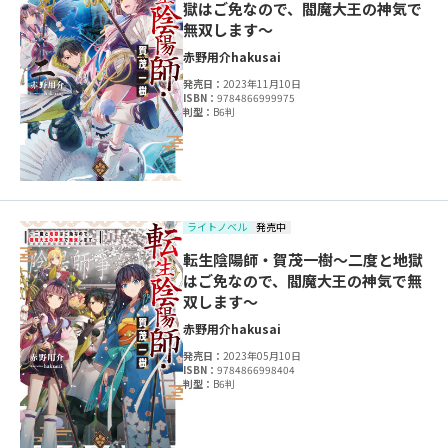
獄はご免なので、閻魔大王の神気で
無双します～
赤野用介
hakusai
発売日：
2023年11月10日
ISBN：
9784866999975
判型：
B6判
ライトノベル
発売中
転生陰陽師・賀茂一樹～二度と地獄
はご免なので、閻魔大王の神気で無
双します～
赤野用介
hakusai
発売日：
2023年05月10日
ISBN：
9784866998404
判型：
B6判