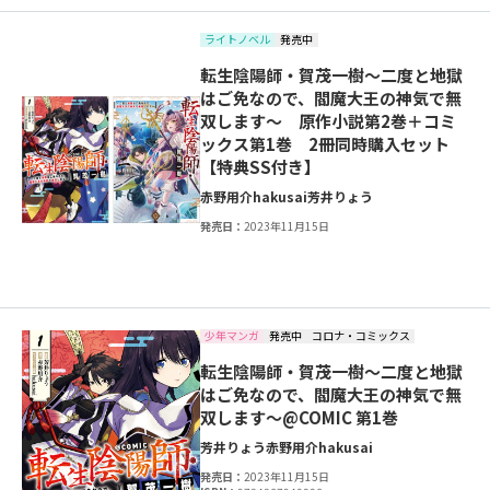
ライトノベル
発売中
転生陰陽師・賀茂一樹～二度と地獄
はご免なので、閻魔大王の神気で無
双します～ 原作小説第2巻＋コミ
ックス第1巻 2冊同時購入セット
【特典SS付き】
赤野用介
hakusai
芳井りょう
発売日：
2023年11月15日
少年マンガ
発売中
コロナ・コミックス
転生陰陽師・賀茂一樹～二度と地獄
はご免なので、閻魔大王の神気で無
双します～@COMIC 第1巻
芳井りょう
赤野用介
hakusai
発売日：
2023年11月15日