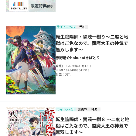
ライトノベル
予約
転生陰陽師・賀茂一樹９～二度と地
獄はご免なので、閻魔大王の神気で
無双します～
赤野用介
hakusai
きばとり
発売日：
2026年09月15日
ISBN：
9784868541318
判型：
B6判
ライトノベル
発売中
特典
転生陰陽師・賀茂一樹８ ～二度と地
獄はご免なので、閻魔大王の神気で
無双します～