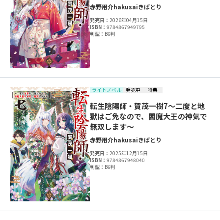
赤野用介
hakusai
きばとり
発売日：
2026年04月15日
ISBN：
9784867949795
判型：
B6判
ライトノベル
発売中
特典
転生陰陽師・賀茂一樹7～二度と地
獄はご免なので、閻魔大王の神気で
無双します～
赤野用介
hakusai
きばとり
発売日：
2025年12月15日
ISBN：
9784867948040
判型：
B6判