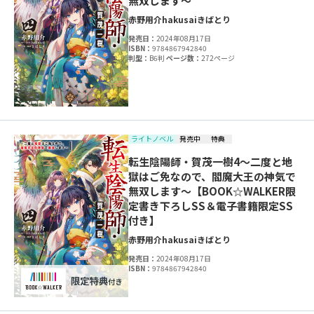
無双します～
赤野用介
hakusai
きばとり
発売日：
2024年08月17日
ISBN：
9784867942840
判型：
B6判
ページ数：
272ページ
ライトノベル
発売中
特典
転生陰陽師・賀茂一樹4～二度と地
獄はご免なので、閻魔大王の神気で
無双します～【BOOK☆WALKER限
定書き下ろしSS＆電子書籍限定SS
付き】
赤野用介
hakusai
きばとり
発売日：
2024年08月17日
ISBN：
9784867942840