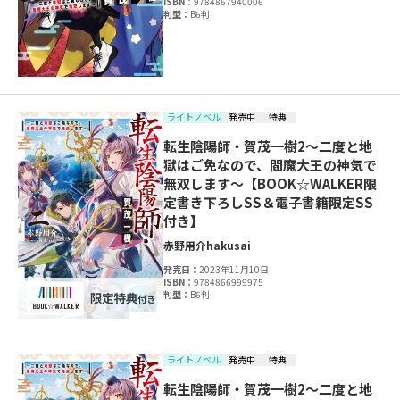
ISBN：
9784867940006
判型：
B6判
ライトノベル
発売中
特典
転生陰陽師・賀茂一樹2～二度と地
獄はご免なので、閻魔大王の神気で
無双します～【BOOK☆WALKER限
定書き下ろしSS＆電子書籍限定SS
付き】
赤野用介
hakusai
発売日：
2023年11月10日
ISBN：
9784866999975
判型：
B6判
ライトノベル
発売中
特典
転生陰陽師・賀茂一樹2～二度と地