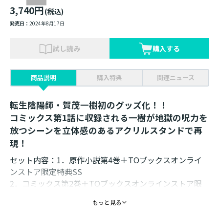
3,740円
(税込)
発売日：
2024年8月17日
試し読み
購入する
商品説明
購入特典
関連ニュース
転生陰陽師・賀茂一樹初のグッズ化！！
コミックス第1話に収録される一樹が地獄の呪力を
放つシーンを立体感のあるアクリルスタンドで再
現！
セット内容：1．原作小説第4巻＋TOブックスオンライ
ンストア限定特典SS
2．コミックス第2巻＋TOブックスオンラインストア限
定特典
もっと見る
3．同時購入特典（ショートショート付きイラストペー
パー（1枚）＆ミニステッカー（1枚））