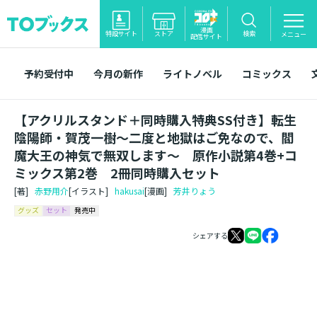
漫画
特設サイト
ストア
検索
メニュー
配信サイト
予約受付中
今月の新作
ライトノベル
コミックス
【アクリルスタンド＋同時購入特典SS付き】転生
陰陽師・賀茂一樹～二度と地獄はご免なので、閻
魔大王の神気で無双します～ 原作小説第4巻+コ
ミックス第2巻 2冊同時購入セット
[著]
赤野用介
[イラスト]
hakusai
[漫画]
芳井りょう
グッズ
セット
発売中
シェアする