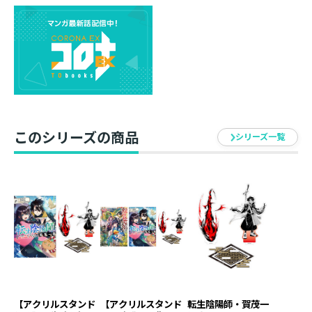
4．アクリルスタンド1体
書籍体裁：単行本・ソフトカバー
発行元：TOブックス
著：赤野用介
イラスト：hakusai
漫画：芳井りょう
このシリーズの商品
シリーズ一覧
<アクリルスタンド仕様>
素材：アクリル
サイズ：（前パーツ）105mm×55mm以内／（後パー
ツ）110mm×75mm以内／（台座）縦40×横75mm以
内
イラスト：芳井りょう
原作小説4巻＆コミックス2巻同月発売記念！
同時購入特典【ショートショート付きイラストペーパー
（1枚）】と【ミニステッカー（1枚）】をプレゼント！
【アクリルスタンド
【アクリルスタンド
転生陰陽師・賀茂一