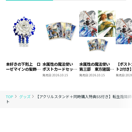
知なく販売を終了する場合もございますので、予めご了
承ください。
【アクリルスタンド情報】
転生陰陽師・賀茂一樹初のグッズ化！！
コミックス第１話に収録される一樹が地獄の呪力を放つ
シーンを立体感のあるアクリルスタンドで再現！
コロナEXで採色されていたコミックス第１話のシーンを
本好きの下剋上 ロ
水属性の魔法使い
水属性の魔法使い
【ポスト
アクリルスタンドにしました！
ーゼマインの髪飾り
ポストカードセット
第三部 東方諸国編
ト2付き
風ブローチ
2
8 同時発売まとめ
魔法使
一樹が山姥と対峙するシーンを前後に取り付けるパーツ
発売日:
2026.10.15
発売日:
2026.10.15
発売日:
2026
買いセット
東方諸国
で立体的に表現。
カッコいい迫力満点のアクリルスタンドはファン必見の
アイテム間違いなし！
TOP
グッズ
【アクリルスタンド＋同時購入特典SS付き】転生陰陽師
ト