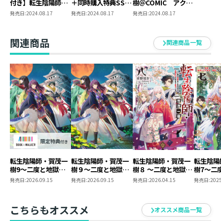
付き】転生陰陽師・
＋同時購入特典SS付
樹＠COMIC アクリ
賀茂一樹～二度と地
き】転生陰陽師・賀
ルスタンド
発売日:
2024.08.17
発売日:
2024.08.17
発売日:
2024.08.17
2024年8月に刊行の
獄はご免なので、閻
茂一樹～二度と地獄
『【8/17発売】転生陰陽師・賀茂一樹4～二度と地獄は
魔大王の神気で無双
はご免なので、閻魔
します～＠COMIC第
大王の神気で無双し
ご免なので、閻魔大王の神気で無双します～』と
関連商品
関連商品一覧
2巻（コロナ・コミ
ます～ 原作小説第
『【8/17発売】転生陰陽師・賀茂一樹～二度と地獄はご
ックス）
4巻+コミックス第2
巻 2冊同時購入セ
免なので、閻魔大王の神気で無双します～@COMIC第２
ット
巻（コロナ・コミックス）』の
２冊セットをご購入いただいたお客様全員に『ショート
ショート付きイラストペーパー（1枚）』と『ミニステ
ッカー（1枚）』をプレゼント！
※原作小説4巻とコミックス2巻を含むすべてのセット商
品が対象です。
※イラストペーパーはポストカードサイズです。
転生陰陽師・賀茂一
転生陰陽師・賀茂一
転生陰陽師・賀茂一
転生陰陽
※ショートショートは、原作小説4巻に付くTOブックス
樹9～二度と地獄は
樹９～二度と地獄は
樹８ ～二度と地獄は
樹7～二
ご免なので、閻魔大
ご免なので、閻魔大
ご免なので、閻魔大
ご免なの
オンラインストア限定書き下ろしSSとは別内容です。
発売日:
2026.09.15
発売日:
2026.09.15
発売日:
2026.04.15
発売日:
2025
王の神気で無双しま
王の神気で無双しま
王の神気で無双しま
王の神気
※同時購入特典とは別に、通常特典（原作小説：書き下
す～
す～
す～
す～
【BOOK☆WALKER
ろしSS／コミックス：ポストカード）も付きます。
こちらもオススメ
オススメ商品一覧
限定書き下ろしSS付
※同時購入特典は準備数に限りがございます。事前の告
き】