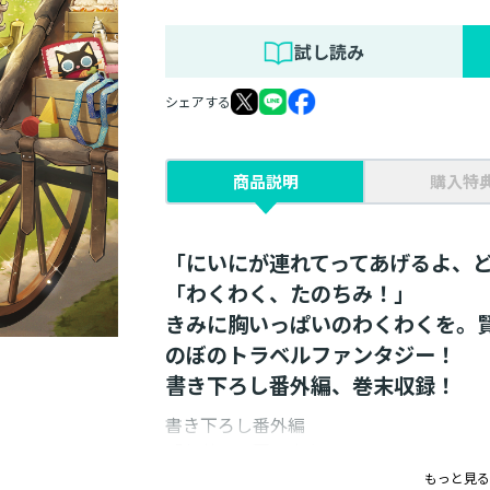
試し読み
シェアする
商品説明
購入特
「にいにが連れてってあげるよ、
「わくわく、たのちみ！」
きみに胸いっぱいのわくわくを。
のぼのトラベルファンタジー！
書き下ろし番外編、巻末収録！
書き下ろし番外編
「お菓子の国の魔女」
もっと見る