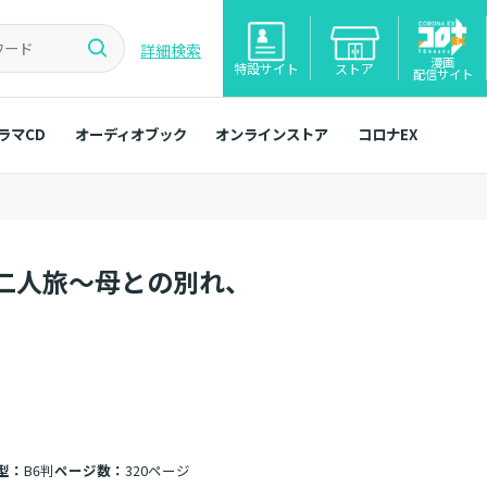
詳細検索
漫画
特設サイト
ストア
配信サイト
ラマCD
オーディオブック
オンラインストア
コロナEX
二人旅～母との別れ、
型：
B6判
ページ数：
320ページ