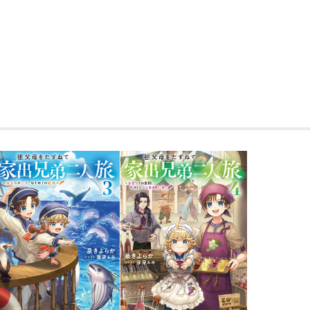
王都の郊外で暮らす少年・ルイは、突然
ショックで母は育児放棄。寄る辺をなく
め、隣国に暮らす祖父母のもとへ旅立つ
出発だったが……
「りもん、ちゅっぱあい！」「みじゅー
名産地のレモンや超絶景の湖など「はじ
ぎ！ “食欲”も“にぃにと遊びたい欲”
お兄ちゃんは大奮闘を開始する。前世の
しいおもちゃで、お腹と心をいっぱいに
人々の日常や仕事も豊かにしていくのだ
くを。賢い兄と甘えん坊な弟の、ほのぼ