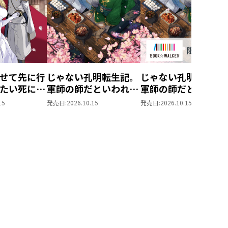
せて先に行
じゃない孔明転生記。
じゃない孔明転生記
たい死にた
軍師の師だといわれま
軍師の師だといわれ
ぬ宇宙下剋
しても5
しても
15
発売日:
2026.10.15
発売日:
2026.10.15
5【BOOK☆WALKE
限定書き下ろしSS付
き】