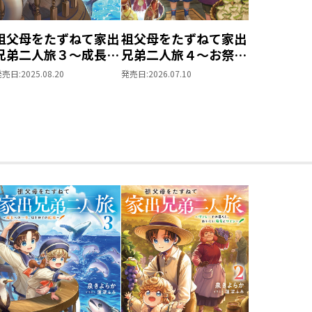
祖父母をたずねて家出
祖父母をたずねて家出
兄弟二人旅３～成長へ
兄弟二人旅４～お祭り
の一歩、はじめての船
での奮闘、たのしいひ
発売日:
2025.08.20
発売日:
2026.07.10
旅～
と夏の思い出～