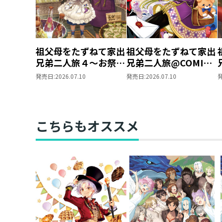
祖父母をたずねて家出
祖父母をたずねて家出
兄弟二人旅４～お祭り
兄弟二人旅@COMIC
での奮闘、たのしいひ
第1巻
発売日:
2026.07.10
発売日:
2026.07.10
と夏の思い出～
こちらもオススメ