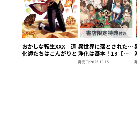
おかしな転生XXX 道
異世界に落とされた…
化師たちはこんがりと
浄化は基本！13【ピ
ッコマ限定SS付き】
発売日:
2026.10.15