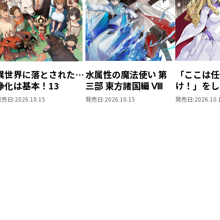
異世界に落とされた…
水属性の魔法使い 第
「ここは任
浄化は基本！13
三部 東方諸国編 Ⅷ
け！」をし
がりの望ま
発売日:
2026.10.15
発売日:
2026.10.15
発売日:
2026.10.
上6