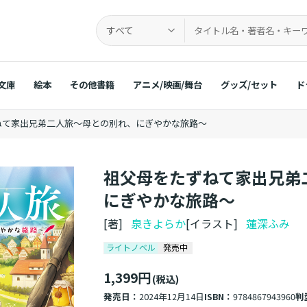
すべて
文庫
絵本
その他書籍
アニメ/映画/舞台
グッズ/セット
ド
ねて家出兄弟二人旅～母との別れ、にぎやかな旅路～
祖父母をたずねて家出兄弟
にぎやかな旅路～
[著]
泉きよらか
[イラスト]
蓮深ふみ
ライトノベル
発売中
1,399円
(税込)
発売日：
2024年12月14日
ISBN：
9784867943960
判