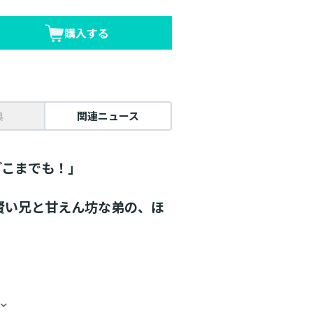
購入する
典
関連ニュース
どこまでも！」
賢い兄と甘えん坊な弟の、ほ