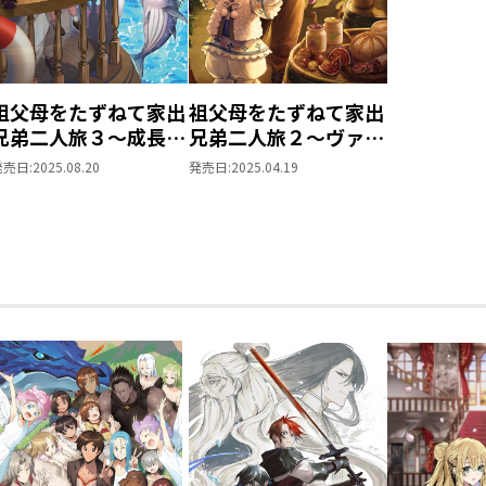
祖父母をたずねて家出
祖父母をたずねて家出
兄弟二人旅３～成長へ
兄弟二人旅２～ヴァレ
の一歩、はじめての船
ーでの暮らし、おいし
発売日:
2025.08.20
発売日:
2025.04.19
旅～
い葡萄とワイン～