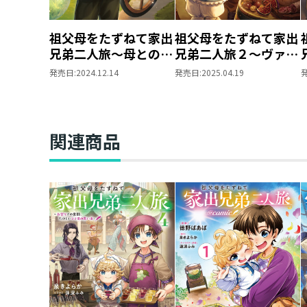
祖父母をたずねて家出
祖父母をたずねて家出
兄弟二人旅～母との別
兄弟二人旅２～ヴァレ
れ、にぎやかな旅路～
ーでの暮らし、おいし
発売日:
2024.12.14
発売日:
2025.04.19
い葡萄とワイン～
関連商品