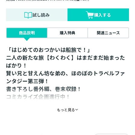
試し読み
購入する
商品説明
購入特典
関連ニュース
「はじめてのおつかいは船旅で！」
二人の新たな旅【わくわく】はまだまだ始まった
ばかり！
賢い兄と甘えん坊な弟の、ほのぼのトラベルファ
ンタジー第三弾！
書き下ろし番外編、巻末収録！
コミカライズ企画進行中！
「りゅーも、おちごと、しゅるっ！」
もっと見る
駄々をこねる弟を前に、兄バカお兄ちゃんはたじたじ。
王都に向かう用事ができたおじいちゃんの代わりに、
ルイはセーファラーズ海国の港祭りに出店することにな