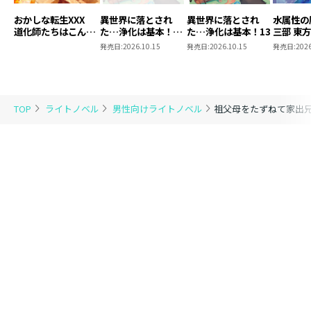
おかしな転生XXX
異世界に落とされ
異世界に落とされ
水属性の
道化師たちはこんが
た…浄化は基本！
た…浄化は基本！13
三部 東
りと
13【ピッコマ限定
発売日:
2026.10.15
発売日:
2026.10.15
発売日:
2026
SS付き】
TOP
ライトノベル
男性向けライトノベル
祖父母をたずねて家出