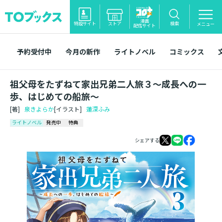
漫画
特設サイト
ストア
検索
メニュー
配信サイト
予約受付中
今月の新作
ライトノベル
コミックス
祖父母をたずねて家出兄弟二人旅３～成長への一
歩、はじめての船旅～
[著]
泉きよらか
[イラスト]
蓮深ふみ
ライトノベル
発売中
特典
シェアする