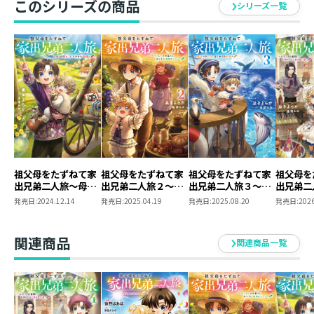
ったのだ。
このシリーズの商品
シリーズ一覧
兄としても、両親の不在に気づき始めたリュカに淋しさ
を味わわせたくない……
お手伝いすることを約束して、一緒に船旅を開始する！
地元のお魚料理や初めて見る海の動物【くじら】、砂浜
遊びと、兄弟は大興奮しっぱなし。
二人で母に贈る綺麗な貝殻【プレゼント】探しもしたり
して、家族の想いを紡いでいく。
彼らの新たな旅【わくわく】はまだまだ始まったばか
り！
賢い兄と甘えん坊な弟の、ほのぼのトラベルファンタジ
祖父母をたずねて家
祖父母をたずねて家
祖父母をたずねて家
祖父母を
出兄弟二人旅～母と
出兄弟二人旅２～ヴ
出兄弟二人旅３～成
出兄弟二
ー第三弾！
の別れ、にぎやかな
ァレーでの暮らし、
長への一歩、はじめ
祭りでの
発売日:
2024.12.14
発売日:
2025.04.19
発売日:
2025.08.20
発売日:
2026
旅路～
おいしい葡萄とワイ
ての船旅～
しいひと
ン～
～
関連商品
関連商品一覧