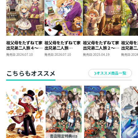
祖父母をたずねて家
祖父母をたずねて家
祖父母をたずねて家
祖父母を
出兄弟二人旅４～お
出兄弟二人旅
出兄弟二人旅２～ヴ
出兄弟二
祭りでの奮闘、たの
@COMIC 第1巻
ァレーでの暮らし、
の別れ、
発売日:
2026.07.10
発売日:
2026.07.10
発売日:
2025.04.19
発売日:
2024
しいひと夏の思い出
おいしい葡萄とワイ
旅路～
～
ン～
こちらもオススメ
オススメ商品一覧