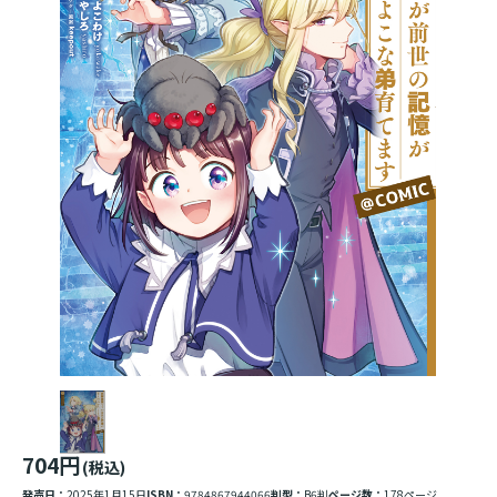
704円
(税込)
発売日：
2025年1月15日
ISBN：
9784867944066
判型：
B6判
ページ数：
178ページ