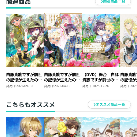
関連商品
関連商品一覧
白豚貴族ですが前世
白豚貴族ですが前世
【DVD】舞台 白豚
白豚貴族
の記憶が生えたので
の記憶が生えたので
貴族ですが前世の記
の記憶が
ひよこな弟育てます
ひよこな弟育てます
憶が生えたのでひよ
ひよこな
発売日:
2026.09.10
発売日:
2026.04.10
発売日:
2025.12.26
発売日:
2025
17
16
こな弟育てます2025
Blu-ray
ニメグッ
こちらもオススメ
オススメ商品一覧