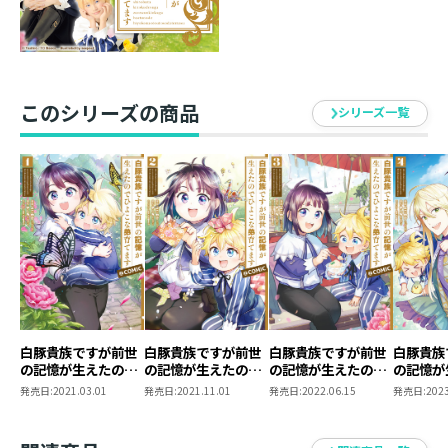
このシリーズの商品
シリーズ一覧
白豚貴族ですが前世
白豚貴族ですが前世
白豚貴族ですが前世
白豚貴族
の記憶が生えたので
の記憶が生えたので
の記憶が生えたので
の記憶が
ひよこな弟育てます
ひよこな弟育てます
ひよこな弟育てます
ひよこな
発売日:
2021.03.01
発売日:
2021.11.01
発売日:
2022.06.15
発売日:
2023
@COMIC 第1巻
@COMIC 第2巻
@COMIC 第3巻
@COMI