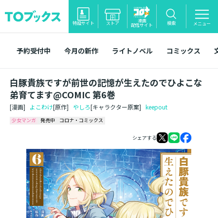
漫画
特設サイト
ストア
検索
メニュー
配信サイト
予約受付中
今月の新作
ライトノベル
コミックス
白豚貴族ですが前世の記憶が生えたのでひよこな
弟育てます@COMIC 第6巻
[漫画]
よこわけ
[原作]
やしろ
[キャラクター原案]
keepout
少女マンガ
発売中
コロナ・コミックス
シェアする