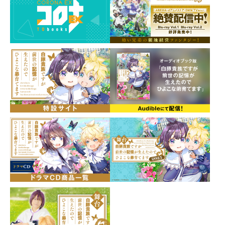
げは）は、この世界の風習に倣い、弟のレグルスや友人
の奏、そしていつも周りで支えてくれるみんなの誕生を
祝う。
みんなからもお祝いのプレゼントを贈られ、氷輪公主か
らも上質な糸を仕立てる便利な冥府の蜘蛛・奈落蜘蛛
（アビスタランテラ）を賜った！
タラちゃんと名付けた鳳蝶は、エルフの先生たちに先導
してもらい、餌である魔物を調達しにダンジョンに向か
う！