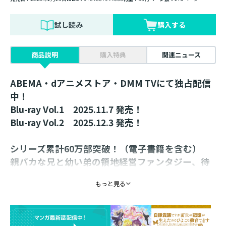
試し読み
購入する
商品説明
購入特典
関連ニュース
ABEMA・dアニメストア・DMM TVにて独占配信
中！
Blu-ray Vol.1 2025.11.7 発売！
Blu-ray Vol.2 2025.12.3 発売！
シリーズ累計60万部突破！（電子書籍を含む）
親バカな兄と幼い弟の領地経営ファンタジー、待
望のコミカライズ第６巻！
もっと見る
描き下ろし特別漫画 ＆ 原作・やしろ先生による書
き下ろし小説をW収録！
菊乃井（きくのい）領のお屋敷で新年を迎えた鳳蝶（あ