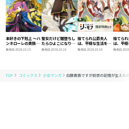
本好きの下剋上 ～ハ
聖女だけど闇堕ちし
捨てられ公爵夫人
捨てられ
ンネローレの貴族院
たらひよこになりま
は、平穏な生活をお
は、平穏
五年生～ 「恋してみ
した！@COMIC 第4
望みのようです
望みのよ
発売日:
2026.10.15
発売日:
2026.10.10
発売日:
2026.10.10
発売日:
2026
たいお姫様 2」
巻
@COMIC 第3巻【シ
@COMI
ーモア限定描き下ろ
しマンガ付き】
TOP
コミックス
少女マンガ
白豚貴族ですが前世の記憶が生えたので